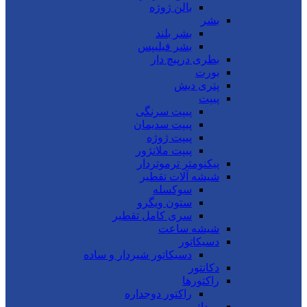
بالن ژوژه
بشر
بشر بلند
بشر فیلیپس
بطری درپیچ دار
بورت
پتری دیش
پیپت
پیپت سرنگی
پیپت سدیمان
پیپت ژوژه
پیپت ملانژور
پیکنومتر ترموتردار
شیشه آلات تقطیر
سوکسله
ستون ویگرو
سری کامل تقطیر
شیشه ساعت
دسیکاتور
دسیکاتور شیردار و ساده
دکانتور
راکتورها
راکتور دوجداره
روداژ