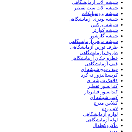
شیشه آلات آزمایشگاهی
شیشه آلات ست تقطیر
شیشه بروسیلیکات
شیشه پودری آزمایشگاهی
شیشه پیرکس
شیشه کوارتز
شیشه گازشور
شیشه مایعی آزمایشگاهی
ظرف توزین آزمایشگاهی
ظروف آزمایشگاهی
قطره چکان آزمایشگاهی
قیف آزمایشگاهی
قیف قوچ شیشه ای
کریستالیزور ته گرد
کلاهک شیشه ای
کندانسور تقطیر
کندانسور فیلتردار
کیپ شیشه ای
گیلاس مدرج
لام روده
لوازم آزمایشگاهی
لوله آزمایشگاهی
ماکروکجلدال
مبرد