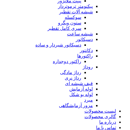
پیپت ملانژور
پیکنومتر ترموتردار
شیشه آلات تقطیر
سوکسله
ستون ویگرو
سری کامل تقطیر
شیشه ساعت
دسیکاتور
دسیکاتور شیردار و ساده
دکانتور
راکتورها
راکتور دوجداره
روداژ
رداژ مادگی
رداژ نری
قیف شیشه ای
لوله آزمایش
لوله یو شکل
مبرد
مزور آزمایشگاهی
لیست محصولات
گالری محصولات
درباره ما
تماس با ما