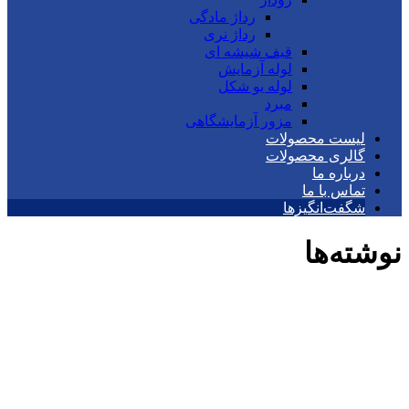
رداژ مادگی
رداژ نری
قیف شیشه ای
لوله آزمایش
لوله یو شکل
مبرد
مزور آزمایشگاهی
لیست محصولات
گالری محصولات
درباره ما
تماس با ما
شگفت‌انگیزها
نوشته‌ها