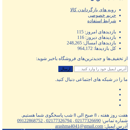
رویه های بازگرداندن کالا
حریم خصوصی
شرایط استفاده
بازدیدهای امروز:
115
بازدیدهای دیروز:
116
بازدیدهای امسال:
248,265
کل بازدیدها:
964,172
از تخفیف‌ها و جدیدترین‌های فروشگاه باخبر شوید:
ما را در شبکه های اجتماعی دنبال کنید.
هفت روز هفته ، 8 صبح الی 8 شب پاسخگوی شما هستیم.
شماره تماس:
02177326690 , 02177326794 , 09122868752
آدرس ایمیل:
arashma4041@gmail.com