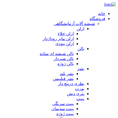
خانه
فروشگاه
شیشه آلات آزمایشگاهی
ارلن
ارلن خلاء
ارلن مایر روداژدار
ارلن بیودی
بالن
بالن شیشه ای ساده
بالن شیردار
بالن ژوژه
بشر
بشر بلند
بشر فیلیپس
بطری درپیچ دار
بورت
پتری دیش
پیپت
پیپت سرنگی
پیپت سدیمان
پیپت ژوژه