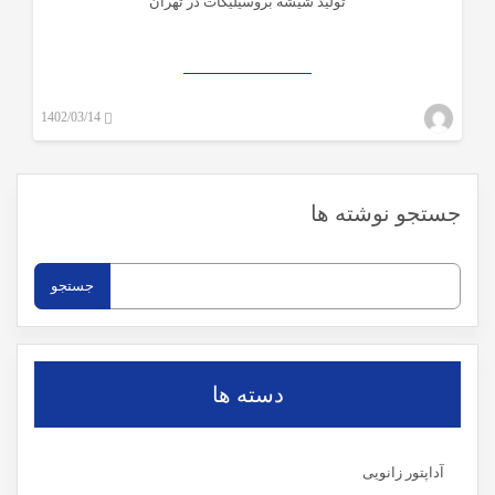
تولید شیشه بروسیلیکات در تهران
1402/03/14
mwadmin_mehragah
۰
جستجو نوشته ها
جستجو
برای:
دسته ها
آداپتور زانویی