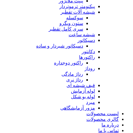
پیپت ملانژور
پیکنومتر ترموتردار
شیشه آلات تقطیر
سوکسله
ستون ویگرو
سری کامل تقطیر
شیشه ساعت
دسیکاتور
دسیکاتور شیردار و ساده
دکانتور
راکتورها
راکتور دوجداره
روداژ
رداژ مادگی
رداژ نری
قیف شیشه ای
لوله آزمایش
لوله یو شکل
مبرد
مزور آزمایشگاهی
لیست محصولات
گالری محصولات
درباره ما
تماس با ما