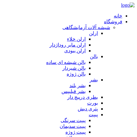
خانه
فروشگاه
شیشه آلات آزمایشگاهی
ارلن
ارلن خلاء
ارلن مایر روداژدار
ارلن بیودی
بالن
بالن شیشه ای ساده
بالن شیردار
بالن ژوژه
بشر
بشر بلند
بشر فیلیپس
بطری درپیچ دار
بورت
پتری دیش
پیپت
پیپت سرنگی
پیپت سدیمان
پیپت ژوژه