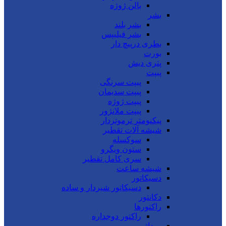
بالن ژوژه
بشر
بشر بلند
بشر فیلیپس
بطری درپیچ دار
بورت
پتری دیش
پیپت
پیپت سرنگی
پیپت سدیمان
پیپت ژوژه
پیپت ملانژور
پیکنومتر ترموتردار
شیشه آلات تقطیر
سوکسله
ستون ویگرو
سری کامل تقطیر
شیشه ساعت
دسیکاتور
دسیکاتور شیردار و ساده
دکانتور
راکتورها
راکتور دوجداره
روداژ