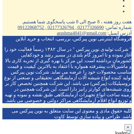
هفت روز هفته ، 8 صبح الی 8 شب پاسخگوی شما هستیم.
شماره تماس:
02177326690 , 02177326794 , 09122868752
آدرس ایمیل:
arashma4041@gmail.com
فروشگاه اینترنتی نوین پیرکس، بررسی، انتخاب و خرید آنلاین
" شرکت تولیدی نوین پیرکس " در سال ۱۳۸۲ رسماً فعالیت خود را
آغاز نموده و تا امروز گام بلندی در مسیر رشد و خودکفایی
کشورمان برداشته است. این مرکز با بهره گیری از تجربه کاری بالا
و ماشین‌آلات پیشرفته همواره با اعتقاد به بالاترین کیفیت و قیمت
مناسب محصولات خود را عرضه می نماید. شرکت نوین پیرکس
تولید کننده انواع شیشه آلات آزمایشگاهی تحقیقاتی و صنعتی از نوع
بروسیلیکات (پیرکس) می باشد. این شرکت همچنین تخصص کار بر
روی شیشه‌های کوارتز رانیز دارا است. این شرکت همچنین در
زمینه ساخت انواع تجهیزات آزمایشگاهی طبق نقشه و نمونه و تهیه
و توزیع انواع اقلام آزمایشگاهی ‌مراکز دولتی و خصوصی می باشد.
کلیه حقوق مادی و معنوی این سایت متعلق به نوین پیرکس می
باشد. طراحی و پیاده سازی توسط کاوت
×