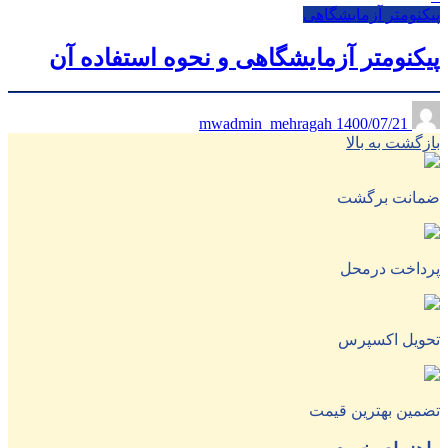
پیکنومتر آزمایشگاهی
پیکنومتر آزمایشگاهی و نحوه استفاده آن
1400/07/21
mwadmin_mehragah
بازگشت به بالا
ضمانت برگشت
پرداخت درمحل
تحویل اکسپرس
تضمین بهترین قیمت