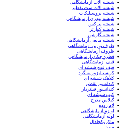
شیشه آلات آزمایشگاهی
شیشه آلات ست تقطیر
شیشه بروسیلیکات
شیشه پودری آزمایشگاهی
شیشه پیرکس
شیشه کوارتز
شیشه گازشور
شیشه مایعی آزمایشگاهی
ظرف توزین آزمایشگاهی
ظروف آزمایشگاهی
قطره چکان آزمایشگاهی
قیف آزمایشگاهی
قیف قوچ شیشه ای
کریستالیزور ته گرد
کلاهک شیشه ای
کندانسور تقطیر
کندانسور فیلتردار
کیپ شیشه ای
گیلاس مدرج
لام روده
لوازم آزمایشگاهی
لوله آزمایشگاهی
ماکروکجلدال
مبرد