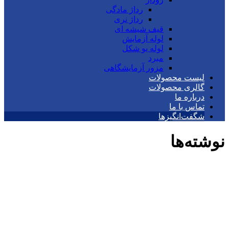
رداژ مادگی
رداژ نری
قیف شیشه ای
لوله آزمایش
لوله یو شکل
مبرد
مزور آزمایشگاهی
لیست محصولات
گالری محصولات
درباره ما
تماس با ما
شگفت‌انگیزها
نوشته‌ها