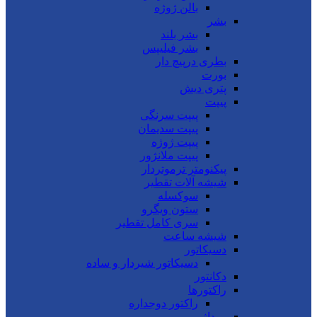
بالن ژوژه
بشر
بشر بلند
بشر فیلیپس
بطری درپیچ دار
بورت
پتری دیش
پیپت
پیپت سرنگی
پیپت سدیمان
پیپت ژوژه
پیپت ملانژور
پیکنومتر ترموتردار
شیشه آلات تقطیر
سوکسله
ستون ویگرو
سری کامل تقطیر
شیشه ساعت
دسیکاتور
دسیکاتور شیردار و ساده
دکانتور
راکتورها
راکتور دوجداره
روداژ