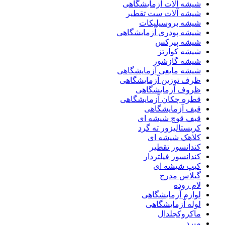
شیشه آلات آزمایشگاهی
شیشه آلات ست تقطیر
شیشه بروسیلیکات
شیشه پودری آزمایشگاهی
شیشه پیرکس
شیشه کوارتز
شیشه گازشور
شیشه مایعی آزمایشگاهی
ظرف توزین آزمایشگاهی
ظروف آزمایشگاهی
قطره چکان آزمایشگاهی
قیف آزمایشگاهی
قیف قوچ شیشه ای
کریستالیزور ته گرد
کلاهک شیشه ای
کندانسور تقطیر
کندانسور فیلتردار
کیپ شیشه ای
گیلاس مدرج
لام روده
لوازم آزمایشگاهی
لوله آزمایشگاهی
ماکروکجلدال
مبرد