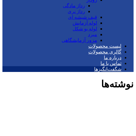
رداژ مادگی
رداژ نری
قیف شیشه ای
لوله آزمایش
لوله یو شکل
مبرد
مزور آزمایشگاهی
لیست محصولات
گالری محصولات
درباره ما
تماس با ما
شگفت‌انگیزها
نوشته‌ها