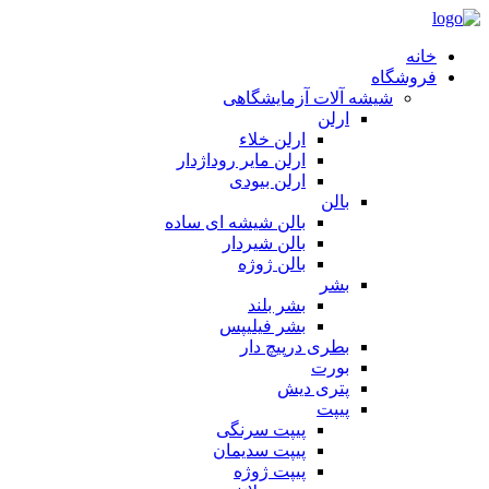
خانه
فروشگاه
شیشه آلات آزمایشگاهی
ارلن
ارلن خلاء
ارلن مایر روداژدار
ارلن بیودی
بالن
بالن شیشه ای ساده
بالن شیردار
بالن ژوژه
بشر
بشر بلند
بشر فیلیپس
بطری درپیچ دار
بورت
پتری دیش
پیپت
پیپت سرنگی
پیپت سدیمان
پیپت ژوژه