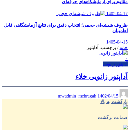
مقاوم برای آزمایشگاه‌های حرفه‌ای
1405-04-17
ظروف شیشه‌ای حجمی؛ انتخاب دقیق برای نتایج آزمایشگاهی قابل
اطمینان
1405-04-15
خانه
/
برچسب: آداپتور
۰
آداپتور زانویی
آداپتور زانویی خلاء
1402/04/15
mwadmin_mehragah
بازگشت به بالا
ضمانت برگشت