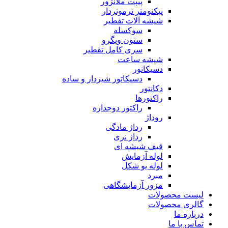
پیپت ملانژور
پیکنومتر ترموتردار
شیشه آلات تقطیر
سوکسله
ستون ویگرو
سری کامل تقطیر
شیشه ساعت
دسیکاتور
دسیکاتور شیردار و ساده
دکانتور
راکتورها
راکتور دوجداره
روداژ
رداژ مادگی
رداژ نری
قیف شیشه ای
لوله آزمایش
لوله یو شکل
مبرد
مزور آزمایشگاهی
لیست محصولات
گالری محصولات
درباره ما
تماس با ما