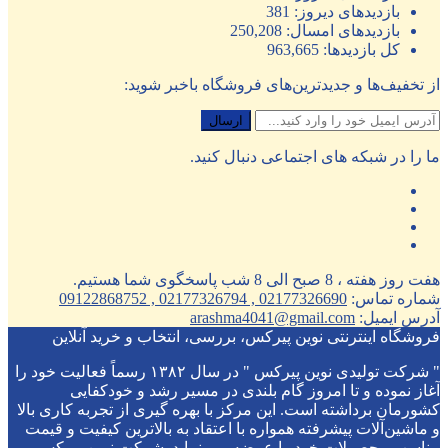
بازدیدهای دیروز:
381
بازدیدهای امسال:
250,208
کل بازدیدها:
963,665
از تخفیف‌ها و جدیدترین‌های فروشگاه باخبر شوید:
ما را در شبکه های اجتماعی دنبال کنید.
هفت روز هفته ، 8 صبح الی 8 شب پاسخگوی شما هستیم.
شماره تماس:
02177326690 , 02177326794 , 09122868752
آدرس ایمیل:
arashma4041@gmail.com
فروشگاه اینترنتی نوین پیرکس، بررسی، انتخاب و خرید آنلاین
" شرکت تولیدی نوین پیرکس " در سال ۱۳۸۲ رسماً فعالیت خود را
آغاز نموده و تا امروز گام بلندی در مسیر رشد و خودکفایی
کشورمان برداشته است. این مرکز با بهره گیری از تجربه کاری بالا
و ماشین‌آلات پیشرفته همواره با اعتقاد به بالاترین کیفیت و قیمت
مناسب محصولات خود را عرضه می نماید. شرکت نوین پیرکس