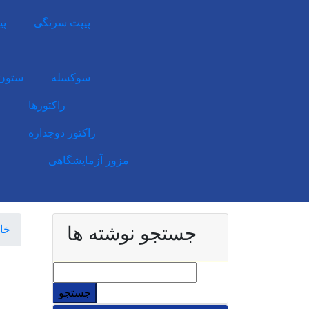
پیپت سرنگی
پی
سوکسله
ستون 
راکتورها
راکتور دوجداره
مزور آزمایشگاهی
جستجو نوشته ها
خان
جستجو
برای: