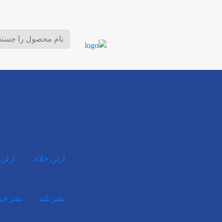
ارلن خلاء
ارلن 
بشر بلند
بشر فی