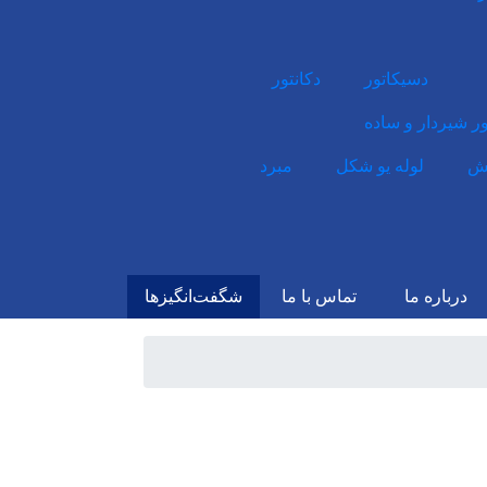
دسیکاتور
دکانتور
ر شیردار و ساده
یش
لوله یو شکل
مبرد
درباره ما
تماس با ما
شگفت‌انگیزها