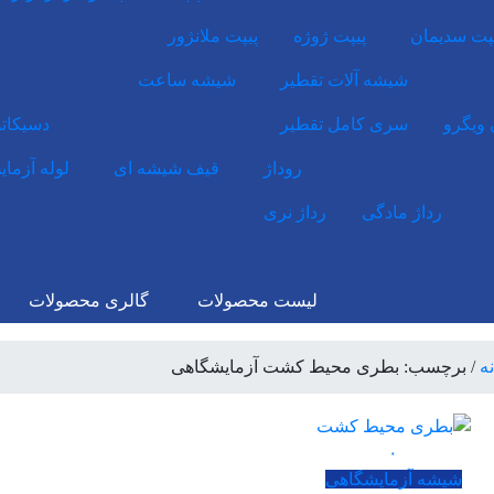
پت سدیمان
پیپت ژوژه
پیپت ملانژور
شیشه آلات تقطیر
شیشه ساعت
ویگرو
سری کامل تقطیر
دسیکاتو
روداژ
قیف شیشه ای
لوله آزما
رداژ مادگی
رداژ نری
لیست محصولات
گالری محصولات
ه
/
برچسب: بطری محیط کشت آزمایشگاهی
۰
شیشه آزمایشگاهی