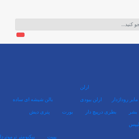
ارلن
مایر روداژدار
ارلن بیودی
بالن شیشه ای ساده
ب
بشر
بطری درپیچ دار
بورت
پتری دیش
لیپس
پیپت
پیکنومتر ترموتردا