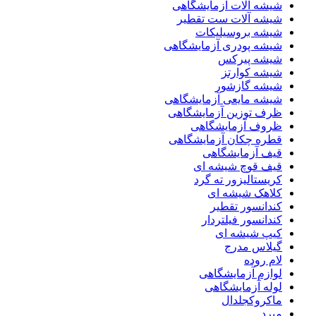
شیشه آلات آزمایشگاهی
شیشه آلات ست تقطیر
شیشه بروسیلیکات
شیشه پودری آزمایشگاهی
شیشه پیرکس
شیشه کوارتز
شیشه گازشور
شیشه مایعی آزمایشگاهی
ظرف توزین آزمایشگاهی
ظروف آزمایشگاهی
قطره چکان آزمایشگاهی
قیف آزمایشگاهی
قیف قوچ شیشه ای
کریستالیزور ته گرد
کلاهک شیشه ای
کندانسور تقطیر
کندانسور فیلتردار
کیپ شیشه ای
گیلاس مدرج
لام روده
لوازم آزمایشگاهی
لوله آزمایشگاهی
ماکروکجلدال
مبرد