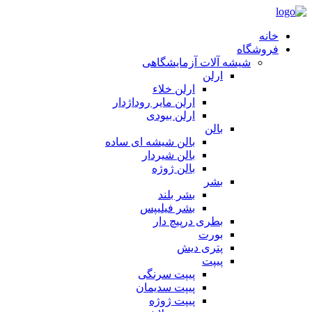
خانه
فروشگاه
شیشه آلات آزمایشگاهی
ارلن
ارلن خلاء
ارلن مایر روداژدار
ارلن بیودی
بالن
بالن شیشه ای ساده
بالن شیردار
بالن ژوژه
بشر
بشر بلند
بشر فیلیپس
بطری درپیچ دار
بورت
پتری دیش
پیپت
پیپت سرنگی
پیپت سدیمان
پیپت ژوژه