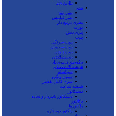
بالن ژوژه
بشر
بشر بلند
بشر فیلیپس
بطری درپیچ دار
بورت
پتری دیش
پیپت
پیپت سرنگی
پیپت سدیمان
پیپت ژوژه
پیپت ملانژور
پیکنومتر ترموتردار
شیشه آلات تقطیر
سوکسله
ستون ویگرو
سری کامل تقطیر
شیشه ساعت
دسیکاتور
دسیکاتور شیردار و ساده
دکانتور
راکتورها
راکتور دوجداره
روداژ