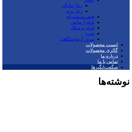
رداژ مادگی
رداژ نری
قیف شیشه ای
لوله آزمایش
لوله یو شکل
مبرد
مزور آزمایشگاهی
لیست محصولات
گالری محصولات
درباره ما
تماس با ما
شگفت‌انگیزها
نوشته‌ها