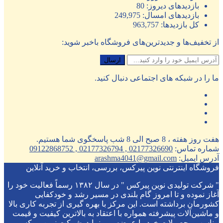
بازدیدهای دیروز:
80
بازدیدهای امسال:
249,975
کل بازدیدها:
963,757
از تخفیف‌ها و جدیدترین‌های فروشگاه باخبر شوید:
ما را در شبکه های اجتماعی دنبال کنید.
هفت روز هفته ، 8 صبح الی 8 شب پاسخگوی شما هستیم.
شماره تماس:
02177326690 , 02177326794 , 09122868752
آدرس ایمیل:
arashma4041@gmail.com
فروشگاه اینترنتی نوین پیرکس، بررسی، انتخاب و خرید آنلاین
" شرکت تولیدی نوین پیرکس " در سال ۱۳۸۲ رسماً فعالیت خود را
آغاز نموده و تا امروز گام بلندی در مسیر رشد و خودکفایی
کشورمان برداشته است. این مرکز با بهره گیری از تجربه کاری بالا
و ماشین‌آلات پیشرفته همواره با اعتقاد به بالاترین کیفیت و قیمت
مناسب محصولات خود را عرضه می نماید. شرکت نوین پیرکس