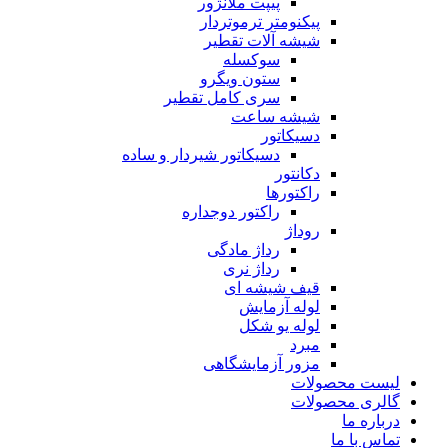
پیپت ملانژور
پیکنومتر ترموتردار
شیشه آلات تقطیر
سوکسله
ستون ویگرو
سری کامل تقطیر
شیشه ساعت
دسیکاتور
دسیکاتور شیردار و ساده
دکانتور
راکتورها
راکتور دوجداره
روداژ
رداژ مادگی
رداژ نری
قیف شیشه ای
لوله آزمایش
لوله یو شکل
مبرد
مزور آزمایشگاهی
لیست محصولات
گالری محصولات
درباره ما
تماس با ما