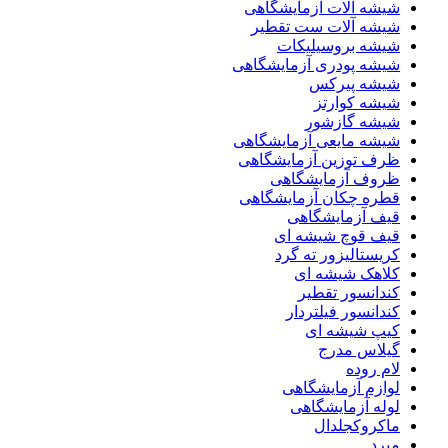
شیشه آلات آزمایشگاهی
شیشه آلات ست تقطیر
شیشه بروسیلیکات
شیشه پودری آزمایشگاهی
شیشه پیرکس
شیشه کوارتز
شیشه گازشور
شیشه مایعی آزمایشگاهی
ظرف توزین آزمایشگاهی
ظروف آزمایشگاهی
قطره چکان آزمایشگاهی
قیف آزمایشگاهی
قیف قوچ شیشه ای
کریستالیزور ته گرد
کلاهک شیشه ای
کندانسور تقطیر
کندانسور فیلتردار
کیپ شیشه ای
گیلاس مدرج
لام روده
لوازم آزمایشگاهی
لوله آزمایشگاهی
ماکروکجلدال
مبرد