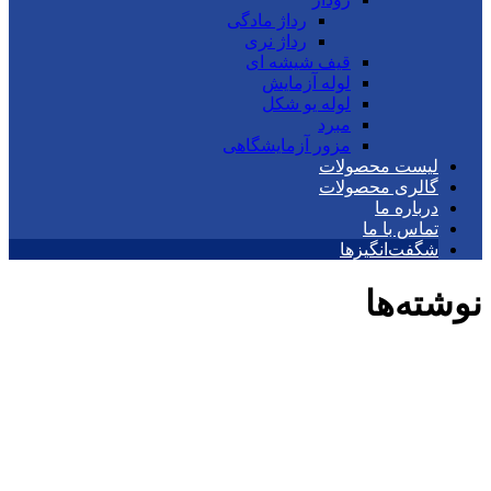
رداژ مادگی
رداژ نری
قیف شیشه ای
لوله آزمایش
لوله یو شکل
مبرد
مزور آزمایشگاهی
لیست محصولات
گالری محصولات
درباره ما
تماس با ما
شگفت‌انگیزها
نوشته‌ها