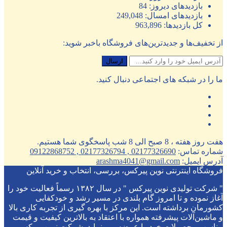
بازدیدهای دیروز:
84
بازدیدهای امسال:
249,048
کل بازدیدها:
963,896
از تخفیف‌ها و جدیدترین‌های فروشگاه باخبر شوید:
ما را در شبکه های اجتماعی دنبال کنید.
هفت روز هفته ، 8 صبح الی 8 شب پاسخگوی شما هستیم.
شماره تماس:
02177326690 , 02177326794 , 09122868752
آدرس ایمیل:
arashma4041@gmail.com
فروشگاه اینترنتی نوین پیرکس، بررسی، انتخاب و خرید آنلاین
" شرکت تولیدی نوین پیرکس " در سال ۱۳۸۲ رسماً فعالیت خود را
آغاز نموده و تا امروز گام بلندی در مسیر رشد و خودکفایی
کشورمان برداشته است. این مرکز با بهره گیری از تجربه کاری بالا
و ماشین‌آلات پیشرفته همواره با اعتقاد به بالاترین کیفیت و قیمت
مناسب محصولات خود را عرضه می نماید. شرکت نوین پیرکس