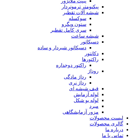
پیپت ملانژور
پیکنومتر ترموتردار
شیشه آلات تقطیر
سوکسله
ستون ویگرو
سری کامل تقطیر
شیشه ساعت
دسیکاتور
دسیکاتور شیردار و ساده
دکانتور
راکتورها
راکتور دوجداره
روداژ
رداژ مادگی
رداژ نری
قیف شیشه ای
لوله آزمایش
لوله یو شکل
مبرد
مزور آزمایشگاهی
لیست محصولات
گالری محصولات
درباره ما
تماس با ما