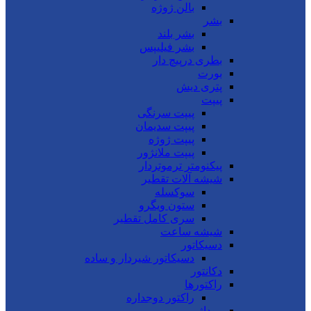
بالن ژوژه
بشر
بشر بلند
بشر فیلیپس
بطری درپیچ دار
بورت
پتری دیش
پیپت
پیپت سرنگی
پیپت سدیمان
پیپت ژوژه
پیپت ملانژور
پیکنومتر ترموتردار
شیشه آلات تقطیر
سوکسله
ستون ویگرو
سری کامل تقطیر
شیشه ساعت
دسیکاتور
دسیکاتور شیردار و ساده
دکانتور
راکتورها
راکتور دوجداره
روداژ