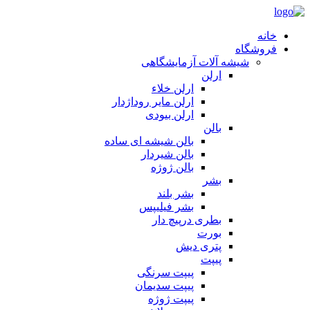
خانه
فروشگاه
شیشه آلات آزمایشگاهی
ارلن
ارلن خلاء
ارلن مایر روداژدار
ارلن بیودی
بالن
بالن شیشه ای ساده
بالن شیردار
بالن ژوژه
بشر
بشر بلند
بشر فیلیپس
بطری درپیچ دار
بورت
پتری دیش
پیپت
پیپت سرنگی
پیپت سدیمان
پیپت ژوژه