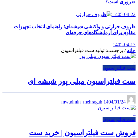
ضروری است؟
1405-04-22
ظروف حرارتی و واکنشی شیشه‌ای؛ راهنمای انتخاب تجهیزات
مقاوم برای آزمایشگاه‌های حرفه‌ای
1405-04-17
خانه
/
برچسب: تولید ست فیلتراسیون
۰
ست فیلتراسیون
ست فیلتراسیون میلی پور شیشه ای
1404/01/24
mwadmin_mehragah
۰
ست فیلتراسیون
فروش ست فیلتراسیون | خرید ست