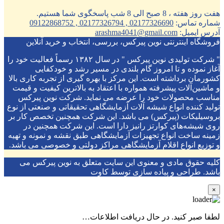
هفت روز هفته ، 8 صبح الی 8 شب پاسخگوی شما هستیم.
شماره تماس:
02177326690 , 02177326794 , 09122868752
آدرس ایمیل:
arashma4041@gmail.com
فروشگاه اینترنتی نوین پیرکس، بررسی، انتخاب و خرید آنلاین
" شرکت تولیدی نوین پیرکس " در سال ۱۳۸۲ رسماً فعالیت خود را
آغاز نموده و تا امروز گام بلندی در مسیر رشد و خودکفایی
کشورمان برداشته است. این مرکز با بهره گیری از تجربه کاری بالا
و ماشین‌آلات پیشرفته همواره با اعتقاد به بالاترین کیفیت و قیمت
مناسب محصولات خود را عرضه می نماید. شرکت نوین پیرکس
تولید کننده انواع شیشه آلات آزمایشگاهی تحقیقاتی و صنعتی از نوع
بروسیلیکات (پیرکس) می باشد. این شرکت همچنین تخصص کار بر
روی شیشه‌های کوارتز رانیز دارا است. این شرکت همچنین در
زمینه ساخت انواع تجهیزات آزمایشگاهی طبق نقشه و نمونه و تهیه
و توزیع انواع اقلام آزمایشگاهی ‌مراکز دولتی و خصوصی می باشد.
کلیه حقوق مادی و معنوی این سایت متعلق به نوین پیرکس می
باشد. طراحی و پیاده سازی توسط کاوت
×
لطفا صبر کنید. در حال دریافت اطلاعات…