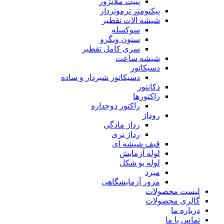
پیپت ملانژور
پیکنومتر ترموتردار
شیشه آلات تقطیر
سوکسله
ستون ویگرو
سری کامل تقطیر
شیشه ساعت
دسیکاتور
دسیکاتور شیردار و ساده
دکانتور
راکتورها
راکتور دوجداره
روداژ
رداژ مادگی
رداژ نری
قیف شیشه ای
لوله آزمایش
لوله یو شکل
مبرد
مزور آزمایشگاهی
لیست محصولات
گالری محصولات
درباره ما
تماس با ما