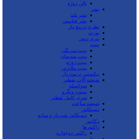
بالن ژوژه
بشر
بشر بلند
بشر فیلیپس
بطری درپیچ دار
بورت
پتری دیش
پیپت
پیپت سرنگی
پیپت سدیمان
پیپت ژوژه
پیپت ملانژور
پیکنومتر ترموتردار
شیشه آلات تقطیر
سوکسله
ستون ویگرو
سری کامل تقطیر
شیشه ساعت
دسیکاتور
دسیکاتور شیردار و ساده
دکانتور
راکتورها
راکتور دوجداره
روداژ