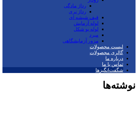
رداژ مادگی
رداژ نری
قیف شیشه ای
لوله آزمایش
لوله یو شکل
مبرد
مزور آزمایشگاهی
لیست محصولات
گالری محصولات
درباره ما
تماس با ما
شگفت‌انگیزها
نوشته‌ها