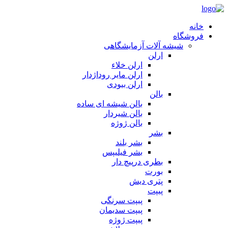
خانه
فروشگاه
شیشه آلات آزمایشگاهی
ارلن
ارلن خلاء
ارلن مایر روداژدار
ارلن بیودی
بالن
بالن شیشه ای ساده
بالن شیردار
بالن ژوژه
بشر
بشر بلند
بشر فیلیپس
بطری درپیچ دار
بورت
پتری دیش
پیپت
پیپت سرنگی
پیپت سدیمان
پیپت ژوژه