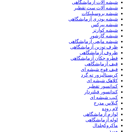
شیشه آلات آزمایشگاهی
شیشه آلات ست تقطیر
شیشه بروسیلیکات
شیشه پودری آزمایشگاهی
شیشه پیرکس
شیشه کوارتز
شیشه گازشور
شیشه مایعی آزمایشگاهی
ظرف توزین آزمایشگاهی
ظروف آزمایشگاهی
قطره چکان آزمایشگاهی
قیف آزمایشگاهی
قیف قوچ شیشه ای
کریستالیزور ته گرد
کلاهک شیشه ای
کندانسور تقطیر
کندانسور فیلتردار
کیپ شیشه ای
گیلاس مدرج
لام روده
لوازم آزمایشگاهی
لوله آزمایشگاهی
ماکروکجلدال
مبرد