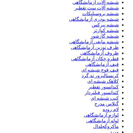
شیشه آلات آزمایشگاهی
شیشه آلات ست تقطیر
شیشه بروسیلیکات
شیشه پودری آزمایشگاهی
شیشه پیرکس
شیشه کوارتز
شیشه گازشور
شیشه مایعی آزمایشگاهی
ظرف توزین آزمایشگاهی
ظروف آزمایشگاهی
قطره چکان آزمایشگاهی
قیف آزمایشگاهی
قیف قوچ شیشه ای
کریستالیزور ته گرد
کلاهک شیشه ای
کندانسور تقطیر
کندانسور فیلتردار
کیپ شیشه ای
گیلاس مدرج
لام روده
لوازم آزمایشگاهی
لوله آزمایشگاهی
ماکروکجلدال
مبرد