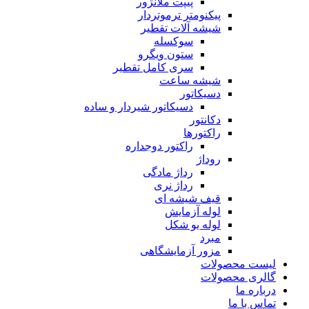
پیپت ملانژور
پیکنومتر ترموتردار
شیشه آلات تقطیر
سوکسله
ستون ویگرو
سری کامل تقطیر
شیشه ساعت
دسیکاتور
دسیکاتور شیردار و ساده
دکانتور
راکتورها
راکتور دوجداره
روداژ
رداژ مادگی
رداژ نری
قیف شیشه ای
لوله آزمایش
لوله یو شکل
مبرد
مزور آزمایشگاهی
لیست محصولات
گالری محصولات
درباره ما
تماس با ما