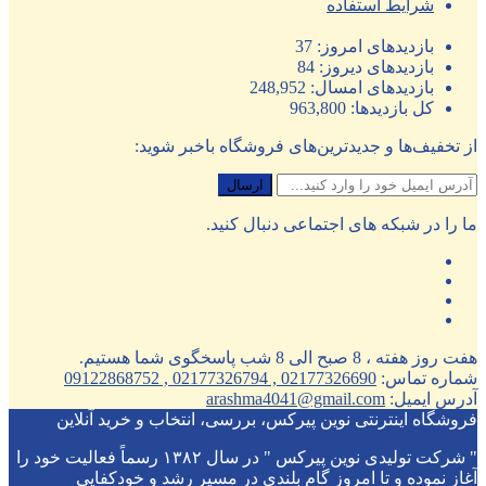
شرایط استفاده
بازدیدهای امروز:
37
بازدیدهای دیروز:
84
بازدیدهای امسال:
248,952
کل بازدیدها:
963,800
از تخفیف‌ها و جدیدترین‌های فروشگاه باخبر شوید:
ما را در شبکه های اجتماعی دنبال کنید.
هفت روز هفته ، 8 صبح الی 8 شب پاسخگوی شما هستیم.
شماره تماس:
02177326690 , 02177326794 , 09122868752
آدرس ایمیل:
arashma4041@gmail.com
فروشگاه اینترنتی نوین پیرکس، بررسی، انتخاب و خرید آنلاین
" شرکت تولیدی نوین پیرکس " در سال ۱۳۸۲ رسماً فعالیت خود را
آغاز نموده و تا امروز گام بلندی در مسیر رشد و خودکفایی