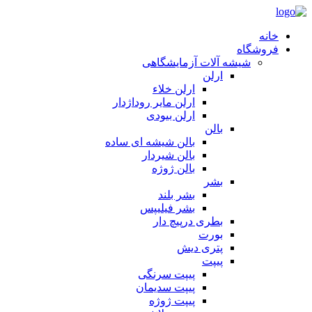
خانه
فروشگاه
شیشه آلات آزمایشگاهی
ارلن
ارلن خلاء
ارلن مایر روداژدار
ارلن بیودی
بالن
بالن شیشه ای ساده
بالن شیردار
بالن ژوژه
بشر
بشر بلند
بشر فیلیپس
بطری درپیچ دار
بورت
پتری دیش
پیپت
پیپت سرنگی
پیپت سدیمان
پیپت ژوژه