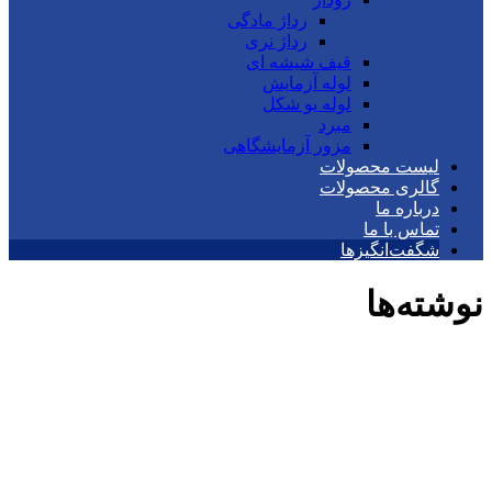
رداژ مادگی
رداژ نری
قیف شیشه ای
لوله آزمایش
لوله یو شکل
مبرد
مزور آزمایشگاهی
لیست محصولات
گالری محصولات
درباره ما
تماس با ما
شگفت‌انگیزها
نوشته‌ها