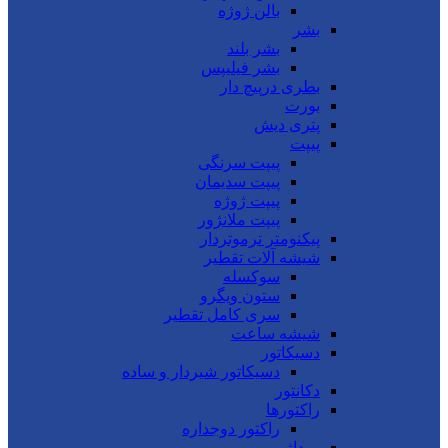
بالن ژوژه
بشر
بشر بلند
بشر فیلیپس
بطری درپیچ دار
بورت
پتری دیش
پیپت
پیپت سرنگی
پیپت سدیمان
پیپت ژوژه
پیپت ملانژور
پیکنومتر ترموتردار
شیشه آلات تقطیر
سوکسله
ستون ویگرو
سری کامل تقطیر
شیشه ساعت
دسیکاتور
دسیکاتور شیردار و ساده
دکانتور
راکتورها
راکتور دوجداره
روداژ