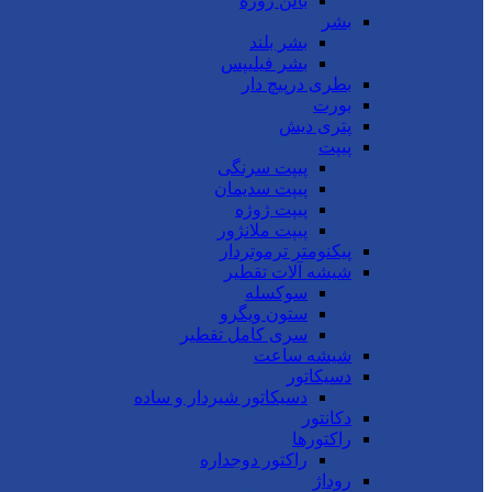
بالن ژوژه
بشر
بشر بلند
بشر فیلیپس
بطری درپیچ دار
بورت
پتری دیش
پیپت
پیپت سرنگی
پیپت سدیمان
پیپت ژوژه
پیپت ملانژور
پیکنومتر ترموتردار
شیشه آلات تقطیر
سوکسله
ستون ویگرو
سری کامل تقطیر
شیشه ساعت
دسیکاتور
دسیکاتور شیردار و ساده
دکانتور
راکتورها
راکتور دوجداره
روداژ