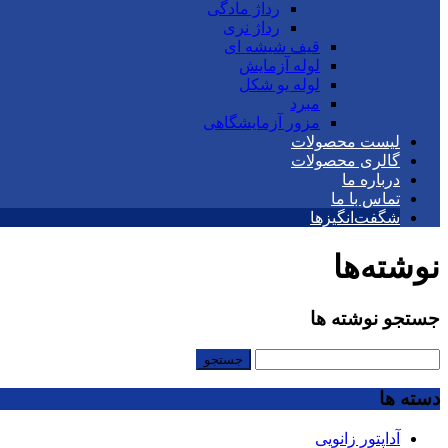
رداژ مادگی
رداژ نری
قیف شیشه ای
لوله آزمایش
لوله یو شکل
مبرد
مزور آزمایشگاهی
لیست محصولات
گالری محصولات
درباره ما
تماس با ما
شگفت‌انگیزها
نوشته‌ها
جستجو نوشته ها
جستجو
برای:
دسته ها
آداپتور زانویی