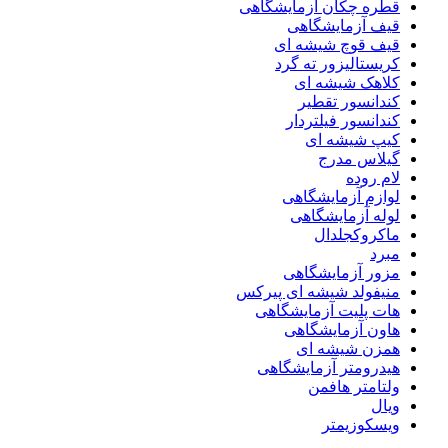
قطره چکان آزمایشگاهی
قیف آزمایشگاهی
قیف قوچ شیشه ای
کریستالیزور ته گرد
کلاهک شیشه ای
کندانسور تقطیر
کندانسور فیلتردار
کیپ شیشه ای
گیلاس مدرج
لام روده
لوازم آزمایشگاهی
لوله آزمایشگاهی
ماکروکجلدال
مبرد
مزور آزمایشگاهی
منیفولد شیشه ای پیرکس
هات پلیت آزمایشگاهی
هاون آزمایشگاهی
همزن شیشه ای
هیدرومتر آزمایشگاهی
ولتامتر هافمن
ویال
ویسکوزیمتر