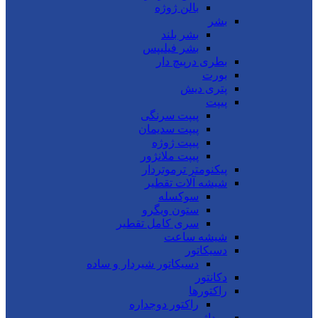
بالن ژوژه
بشر
بشر بلند
بشر فیلیپس
بطری درپیچ دار
بورت
پتری دیش
پیپت
پیپت سرنگی
پیپت سدیمان
پیپت ژوژه
پیپت ملانژور
پیکنومتر ترموتردار
شیشه آلات تقطیر
سوکسله
ستون ویگرو
سری کامل تقطیر
شیشه ساعت
دسیکاتور
دسیکاتور شیردار و ساده
دکانتور
راکتورها
راکتور دوجداره
روداژ