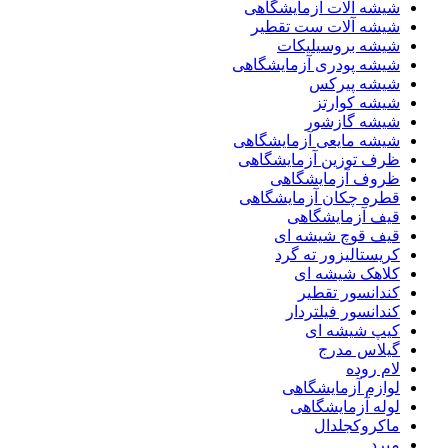
شیشه آلات آزمایشگاهی
شیشه آلات ست تقطیر
شیشه بروسیلیکات
شیشه پودری آزمایشگاهی
شیشه پیرکس
شیشه کوارتز
شیشه گازشور
شیشه مایعی آزمایشگاهی
ظرف توزین آزمایشگاهی
ظروف آزمایشگاهی
قطره چکان آزمایشگاهی
قیف آزمایشگاهی
قیف قوچ شیشه ای
کریستالیزور ته گرد
کلاهک شیشه ای
کندانسور تقطیر
کندانسور فیلتردار
کیپ شیشه ای
گیلاس مدرج
لام روده
لوازم آزمایشگاهی
لوله آزمایشگاهی
ماکروکجلدال
مبرد