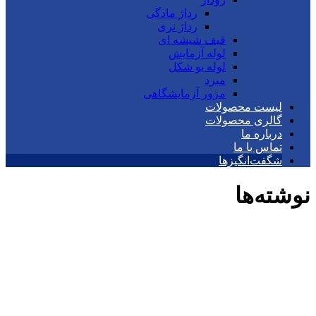
رداژ مادگی
رداژ نری
قیف شیشه ای
لوله آزمایش
لوله یو شکل
مبرد
مزور آزمایشگاهی
لیست محصولات
گالری محصولات
درباره ما
تماس با ما
شگفت‌انگیزها
نوشته‌ها