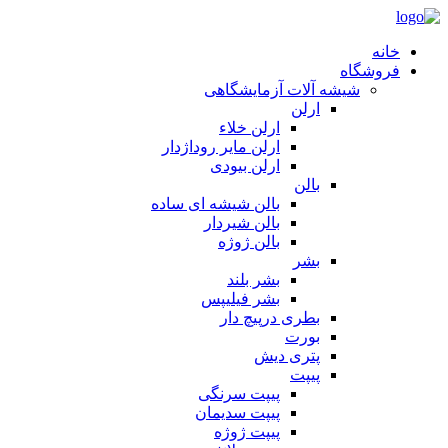
خانه
فروشگاه
شیشه آلات آزمایشگاهی
ارلن
ارلن خلاء
ارلن مایر روداژدار
ارلن بیودی
بالن
بالن شیشه ای ساده
بالن شیردار
بالن ژوژه
بشر
بشر بلند
بشر فیلیپس
بطری درپیچ دار
بورت
پتری دیش
پیپت
پیپت سرنگی
پیپت سدیمان
پیپت ژوژه