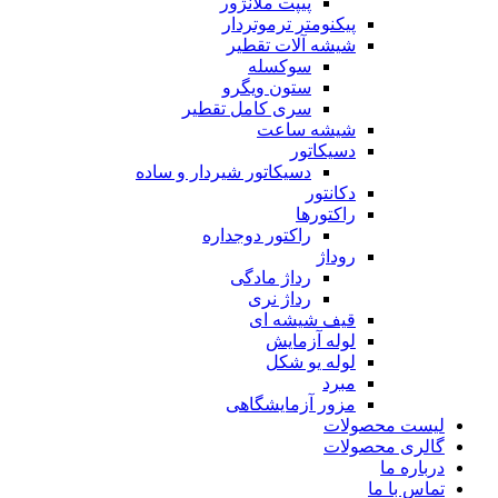
پیپت ملانژور
پیکنومتر ترموتردار
شیشه آلات تقطیر
سوکسله
ستون ویگرو
سری کامل تقطیر
شیشه ساعت
دسیکاتور
دسیکاتور شیردار و ساده
دکانتور
راکتورها
راکتور دوجداره
روداژ
رداژ مادگی
رداژ نری
قیف شیشه ای
لوله آزمایش
لوله یو شکل
مبرد
مزور آزمایشگاهی
لیست محصولات
گالری محصولات
درباره ما
تماس با ما