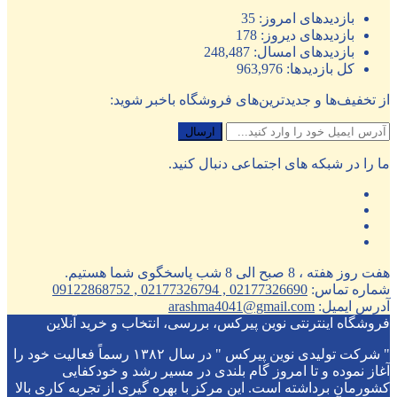
بازدیدهای امروز:
35
بازدیدهای دیروز:
178
بازدیدهای امسال:
248,487
کل بازدیدها:
963,976
از تخفیف‌ها و جدیدترین‌های فروشگاه باخبر شوید:
ما را در شبکه های اجتماعی دنبال کنید.
هفت روز هفته ، 8 صبح الی 8 شب پاسخگوی شما هستیم.
شماره تماس:
02177326690 , 02177326794 , 09122868752
آدرس ایمیل:
arashma4041@gmail.com
فروشگاه اینترنتی نوین پیرکس، بررسی، انتخاب و خرید آنلاین
" شرکت تولیدی نوین پیرکس " در سال ۱۳۸۲ رسماً فعالیت خود را
آغاز نموده و تا امروز گام بلندی در مسیر رشد و خودکفایی
کشورمان برداشته است. این مرکز با بهره گیری از تجربه کاری بالا