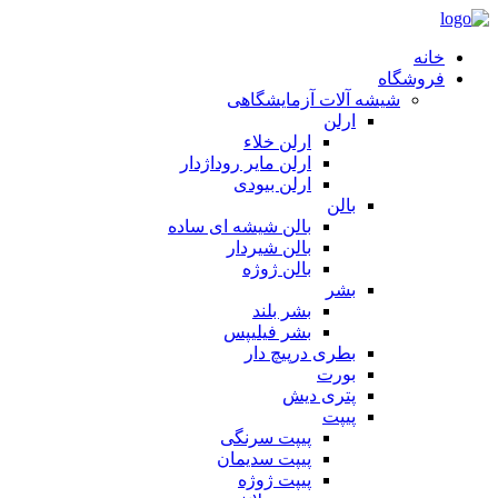
خانه
فروشگاه
شیشه آلات آزمایشگاهی
ارلن
ارلن خلاء
ارلن مایر روداژدار
ارلن بیودی
بالن
بالن شیشه ای ساده
بالن شیردار
بالن ژوژه
بشر
بشر بلند
بشر فیلیپس
بطری درپیچ دار
بورت
پتری دیش
پیپت
پیپت سرنگی
پیپت سدیمان
پیپت ژوژه