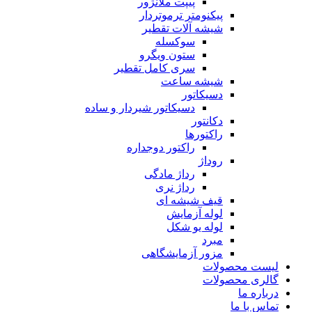
پیپت ملانژور
پیکنومتر ترموتردار
شیشه آلات تقطیر
سوکسله
ستون ویگرو
سری کامل تقطیر
شیشه ساعت
دسیکاتور
دسیکاتور شیردار و ساده
دکانتور
راکتورها
راکتور دوجداره
روداژ
رداژ مادگی
رداژ نری
قیف شیشه ای
لوله آزمایش
لوله یو شکل
مبرد
مزور آزمایشگاهی
لیست محصولات
گالری محصولات
درباره ما
تماس با ما