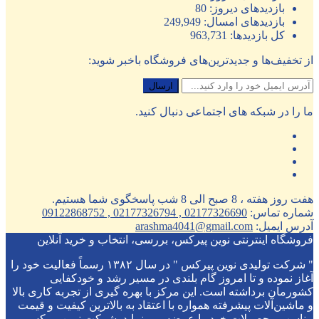
بازدیدهای دیروز:
80
بازدیدهای امسال:
249,949
کل بازدیدها:
963,731
از تخفیف‌ها و جدیدترین‌های فروشگاه باخبر شوید:
ما را در شبکه های اجتماعی دنبال کنید.
هفت روز هفته ، 8 صبح الی 8 شب پاسخگوی شما هستیم.
شماره تماس:
02177326690 , 02177326794 , 09122868752
آدرس ایمیل:
arashma4041@gmail.com
فروشگاه اینترنتی نوین پیرکس، بررسی، انتخاب و خرید آنلاین
" شرکت تولیدی نوین پیرکس " در سال ۱۳۸۲ رسماً فعالیت خود را
آغاز نموده و تا امروز گام بلندی در مسیر رشد و خودکفایی
کشورمان برداشته است. این مرکز با بهره گیری از تجربه کاری بالا
و ماشین‌آلات پیشرفته همواره با اعتقاد به بالاترین کیفیت و قیمت
مناسب محصولات خود را عرضه می نماید. شرکت نوین پیرکس