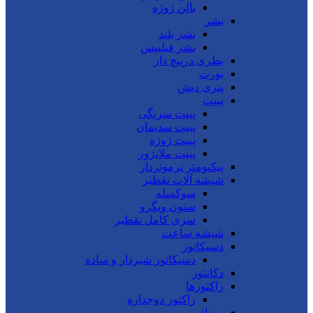
بالن ژوژه
بشر
بشر بلند
بشر فیلیپس
بطری درپیچ دار
بورت
پتری دیش
پیپت
پیپت سرنگی
پیپت سدیمان
پیپت ژوژه
پیپت ملانژور
پیکنومتر ترموتردار
شیشه آلات تقطیر
سوکسله
ستون ویگرو
سری کامل تقطیر
شیشه ساعت
دسیکاتور
دسیکاتور شیردار و ساده
دکانتور
راکتورها
راکتور دوجداره
روداژ