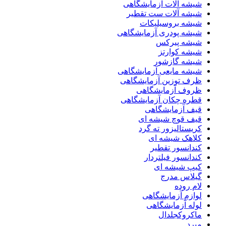
شیشه آلات آزمایشگاهی
شیشه آلات ست تقطیر
شیشه بروسیلیکات
شیشه پودری آزمایشگاهی
شیشه پیرکس
شیشه کوارتز
شیشه گازشور
شیشه مایعی آزمایشگاهی
ظرف توزین آزمایشگاهی
ظروف آزمایشگاهی
قطره چکان آزمایشگاهی
قیف آزمایشگاهی
قیف قوچ شیشه ای
کریستالیزور ته گرد
کلاهک شیشه ای
کندانسور تقطیر
کندانسور فیلتردار
کیپ شیشه ای
گیلاس مدرج
لام روده
لوازم آزمایشگاهی
لوله آزمایشگاهی
ماکروکجلدال
مبرد