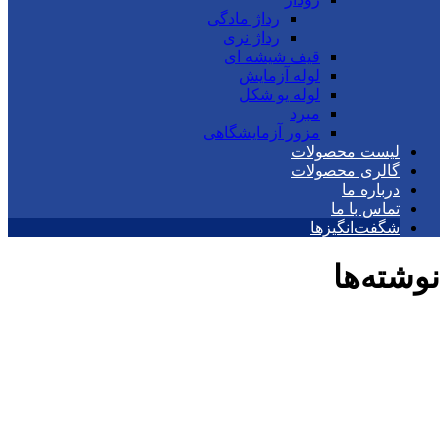
رداژ مادگی
رداژ نری
قیف شیشه ای
لوله آزمایش
لوله یو شکل
مبرد
مزور آزمایشگاهی
لیست محصولات
گالری محصولات
درباره ما
تماس با ما
شگفت‌انگیزها
نوشته‌ها