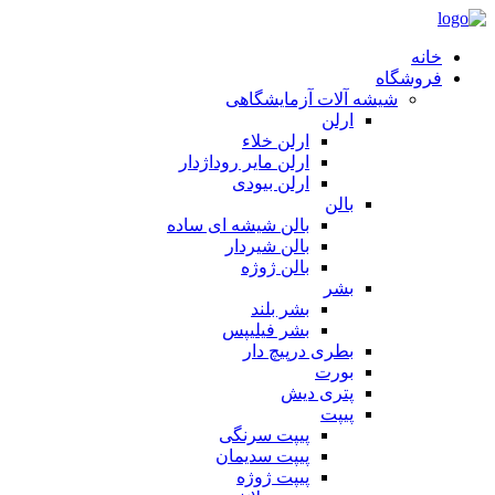
خانه
فروشگاه
شیشه آلات آزمایشگاهی
ارلن
ارلن خلاء
ارلن مایر روداژدار
ارلن بیودی
بالن
بالن شیشه ای ساده
بالن شیردار
بالن ژوژه
بشر
بشر بلند
بشر فیلیپس
بطری درپیچ دار
بورت
پتری دیش
پیپت
پیپت سرنگی
پیپت سدیمان
پیپت ژوژه