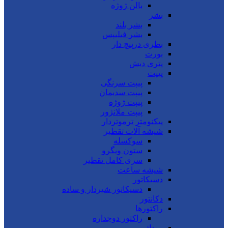
بالن ژوژه
بشر
بشر بلند
بشر فیلیپس
بطری درپیچ دار
بورت
پتری دیش
پیپت
پیپت سرنگی
پیپت سدیمان
پیپت ژوژه
پیپت ملانژور
پیکنومتر ترموتردار
شیشه آلات تقطیر
سوکسله
ستون ویگرو
سری کامل تقطیر
شیشه ساعت
دسیکاتور
دسیکاتور شیردار و ساده
دکانتور
راکتورها
راکتور دوجداره
روداژ