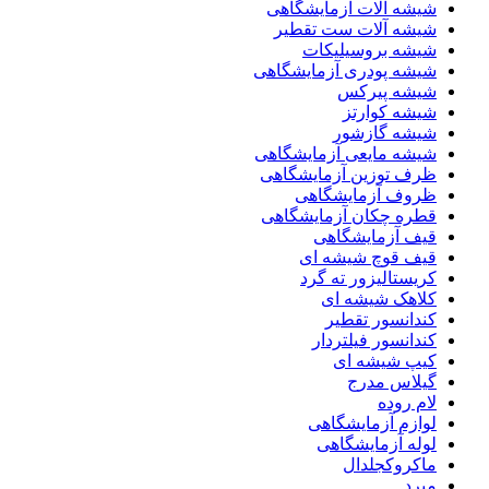
شیشه آلات آزمایشگاهی
شیشه آلات ست تقطیر
شیشه بروسیلیکات
شیشه پودری آزمایشگاهی
شیشه پیرکس
شیشه کوارتز
شیشه گازشور
شیشه مایعی آزمایشگاهی
ظرف توزین آزمایشگاهی
ظروف آزمایشگاهی
قطره چکان آزمایشگاهی
قیف آزمایشگاهی
قیف قوچ شیشه ای
کریستالیزور ته گرد
کلاهک شیشه ای
کندانسور تقطیر
کندانسور فیلتردار
کیپ شیشه ای
گیلاس مدرج
لام روده
لوازم آزمایشگاهی
لوله آزمایشگاهی
ماکروکجلدال
مبرد