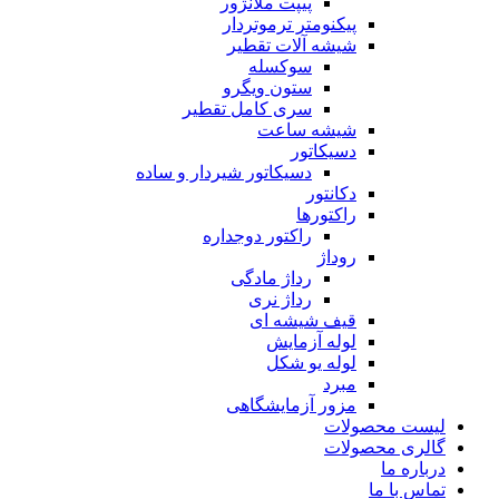
پیپت ملانژور
پیکنومتر ترموتردار
شیشه آلات تقطیر
سوکسله
ستون ویگرو
سری کامل تقطیر
شیشه ساعت
دسیکاتور
دسیکاتور شیردار و ساده
دکانتور
راکتورها
راکتور دوجداره
روداژ
رداژ مادگی
رداژ نری
قیف شیشه ای
لوله آزمایش
لوله یو شکل
مبرد
مزور آزمایشگاهی
لیست محصولات
گالری محصولات
درباره ما
تماس با ما