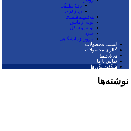
رداژ مادگی
رداژ نری
قیف شیشه ای
لوله آزمایش
لوله یو شکل
مبرد
مزور آزمایشگاهی
لیست محصولات
گالری محصولات
درباره ما
تماس با ما
شگفت‌انگیزها
نوشته‌ها