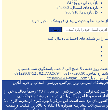
بازدیدهای دیروز:
84
بازدیدهای امسال:
249,062
کل بازدیدها:
963,910
از تخفیف‌ها و جدیدترین‌های فروشگاه باخبر شوید:
ما را در شبکه های اجتماعی دنبال کنید.
هفت روز هفته ، 8 صبح الی 8 شب پاسخگوی شما هستیم.
شماره تماس:
02177326690 , 02177326794 , 09122868752
آدرس ایمیل:
arashma4041@gmail.com
فروشگاه اینترنتی نوین پیرکس، بررسی، انتخاب و خرید آنلاین
" شرکت تولیدی نوین پیرکس " در سال ۱۳۸۲ رسماً فعالیت خود را
آغاز نموده و تا امروز گام بلندی در مسیر رشد و خودکفایی
کشورمان برداشته است. این مرکز با بهره گیری از تجربه کاری بالا
و ماشین‌آلات پیشرفته همواره با اعتقاد به بالاترین کیفیت و قیمت
مناسب محصولات خود را عرضه می نماید. شرکت نوین پیرکس