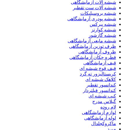
شیشه آلات آزمایشگاهی
شیشه آلات ست تقطیر
شیشه بروسیلیکات
شیشه پودری آزمایشگاهی
شیشه پیرکس
شیشه کوارتز
شیشه گازشور
شیشه مایعی آزمایشگاهی
ظرف توزین آزمایشگاهی
ظروف آزمایشگاهی
قطره چکان آزمایشگاهی
قیف آزمایشگاهی
قیف قوچ شیشه ای
کریستالیزور ته گرد
کلاهک شیشه ای
کندانسور تقطیر
کندانسور فیلتردار
کیپ شیشه ای
گیلاس مدرج
لام روده
لوازم آزمایشگاهی
لوله آزمایشگاهی
ماکروکجلدال
مبرد