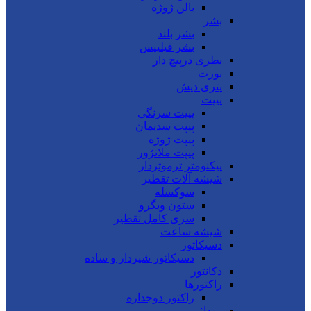
بالن ژوژه
بشر
بشر بلند
بشر فیلیپس
بطری درپیچ دار
بورت
پتری دیش
پیپت
پیپت سرنگی
پیپت سدیمان
پیپت ژوژه
پیپت ملانژور
پیکنومتر ترموتردار
شیشه آلات تقطیر
سوکسله
ستون ویگرو
سری کامل تقطیر
شیشه ساعت
دسیکاتور
دسیکاتور شیردار و ساده
دکانتور
راکتورها
راکتور دوجداره
روداژ