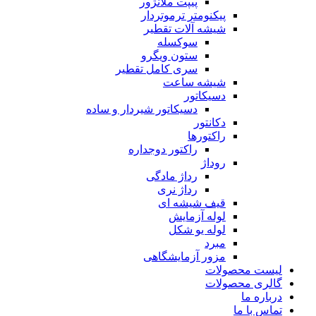
پیپت ملانژور
پیکنومتر ترموتردار
شیشه آلات تقطیر
سوکسله
ستون ویگرو
سری کامل تقطیر
شیشه ساعت
دسیکاتور
دسیکاتور شیردار و ساده
دکانتور
راکتورها
راکتور دوجداره
روداژ
رداژ مادگی
رداژ نری
قیف شیشه ای
لوله آزمایش
لوله یو شکل
مبرد
مزور آزمایشگاهی
لیست محصولات
گالری محصولات
درباره ما
تماس با ما