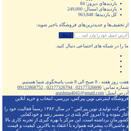
بازدیدهای دیروز:
84
بازدیدهای امسال:
249,000
کل بازدیدها:
963,848
از تخفیف‌ها و جدیدترین‌های فروشگاه باخبر شوید:
ما را در شبکه های اجتماعی دنبال کنید.
هفت روز هفته ، 8 صبح الی 8 شب پاسخگوی شما هستیم.
شماره تماس:
02177326690 , 02177326794 , 09122868752
آدرس ایمیل:
arashma4041@gmail.com
فروشگاه اینترنتی نوین پیرکس، بررسی، انتخاب و خرید آنلاین
" شرکت تولیدی نوین پیرکس " در سال ۱۳۸۲ رسماً فعالیت خود را
آغاز نموده و تا امروز گام بلندی در مسیر رشد و خودکفایی
کشورمان برداشته است. این مرکز با بهره گیری از تجربه کاری بالا
و ماشین‌آلات پیشرفته همواره با اعتقاد به بالاترین کیفیت و قیمت
مناسب محصولات خود را عرضه می نماید. شرکت نوین پیرکس