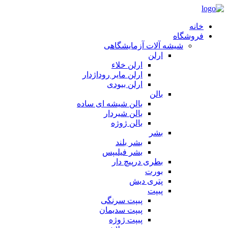
خانه
فروشگاه
شیشه آلات آزمایشگاهی
ارلن
ارلن خلاء
ارلن مایر روداژدار
ارلن بیودی
بالن
بالن شیشه ای ساده
بالن شیردار
بالن ژوژه
بشر
بشر بلند
بشر فیلیپس
بطری درپیچ دار
بورت
پتری دیش
پیپت
پیپت سرنگی
پیپت سدیمان
پیپت ژوژه