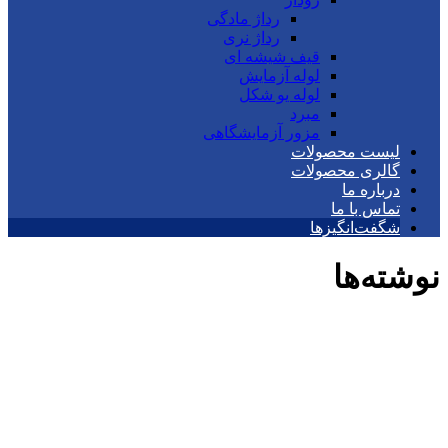
رداژ مادگی
رداژ نری
قیف شیشه ای
لوله آزمایش
لوله یو شکل
مبرد
مزور آزمایشگاهی
لیست محصولات
گالری محصولات
درباره ما
تماس با ما
شگفت‌انگیزها
نوشته‌ها