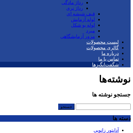
رداژ مادگی
رداژ نری
قیف شیشه ای
لوله آزمایش
لوله یو شکل
مبرد
مزور آزمایشگاهی
لیست محصولات
گالری محصولات
درباره ما
تماس با ما
شگفت‌انگیزها
نوشته‌ها
جستجو نوشته ها
جستجو
برای:
دسته ها
آداپتور زانویی