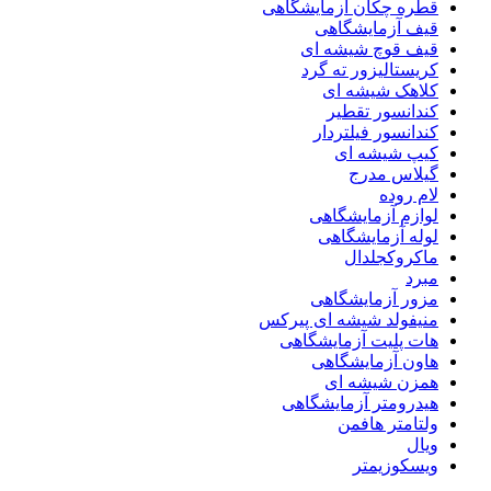
قطره چکان آزمایشگاهی
قیف آزمایشگاهی
قیف قوچ شیشه ای
کریستالیزور ته گرد
کلاهک شیشه ای
کندانسور تقطیر
کندانسور فیلتردار
کیپ شیشه ای
گیلاس مدرج
لام روده
لوازم آزمایشگاهی
لوله آزمایشگاهی
ماکروکجلدال
مبرد
مزور آزمایشگاهی
منیفولد شیشه ای پیرکس
هات پلیت آزمایشگاهی
هاون آزمایشگاهی
همزن شیشه ای
هیدرومتر آزمایشگاهی
ولتامتر هافمن
ویال
ویسکوزیمتر