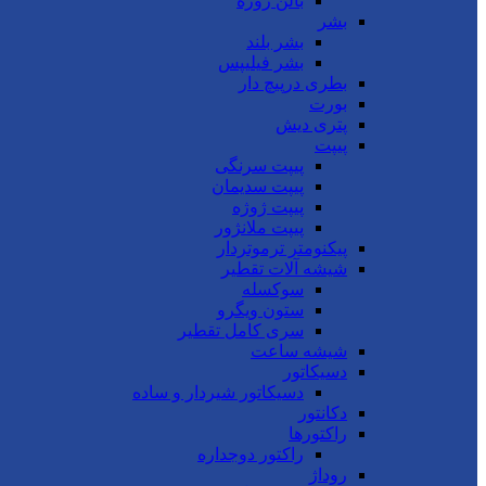
بالن ژوژه
بشر
بشر بلند
بشر فیلیپس
بطری درپیچ دار
بورت
پتری دیش
پیپت
پیپت سرنگی
پیپت سدیمان
پیپت ژوژه
پیپت ملانژور
پیکنومتر ترموتردار
شیشه آلات تقطیر
سوکسله
ستون ویگرو
سری کامل تقطیر
شیشه ساعت
دسیکاتور
دسیکاتور شیردار و ساده
دکانتور
راکتورها
راکتور دوجداره
روداژ