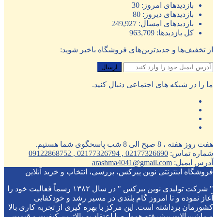
بازدیدهای امروز:
30
بازدیدهای دیروز:
80
بازدیدهای امسال:
249,927
کل بازدیدها:
963,709
از تخفیف‌ها و جدیدترین‌های فروشگاه باخبر شوید:
ما را در شبکه های اجتماعی دنبال کنید.
هفت روز هفته ، 8 صبح الی 8 شب پاسخگوی شما هستیم.
شماره تماس:
02177326690 , 02177326794 , 09122868752
آدرس ایمیل:
arashma4041@gmail.com
فروشگاه اینترنتی نوین پیرکس، بررسی، انتخاب و خرید آنلاین
" شرکت تولیدی نوین پیرکس " در سال ۱۳۸۲ رسماً فعالیت خود را
آغاز نموده و تا امروز گام بلندی در مسیر رشد و خودکفایی
کشورمان برداشته است. این مرکز با بهره گیری از تجربه کاری بالا
و ماشین‌آلات پیشرفته همواره با اعتقاد به بالاترین کیفیت و قیمت