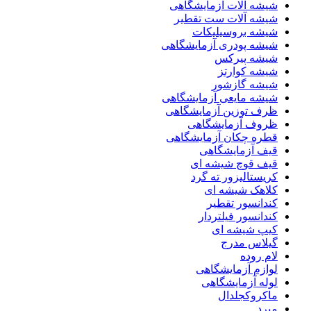
شیشه آلات آزمایشگاهی
شیشه آلات ست تقطیر
شیشه بروسیلیکات
شیشه پودری آزمایشگاهی
شیشه پیرکس
شیشه کوارتز
شیشه گازشور
شیشه مایعی آزمایشگاهی
ظرف توزین آزمایشگاهی
ظروف آزمایشگاهی
قطره چکان آزمایشگاهی
قیف آزمایشگاهی
قیف قوچ شیشه ای
کریستالیزور ته گرد
کلاهک شیشه ای
کندانسور تقطیر
کندانسور فیلتردار
کیپ شیشه ای
گیلاس مدرج
لام روده
لوازم آزمایشگاهی
لوله آزمایشگاهی
ماکروکجلدال
مبرد