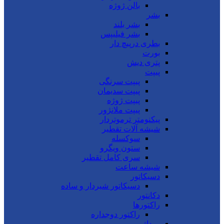
بالن ژوژه
بشر
بشر بلند
بشر فیلیپس
بطری درپیچ دار
بورت
پتری دیش
پیپت
پیپت سرنگی
پیپت سدیمان
پیپت ژوژه
پیپت ملانژور
پیکنومتر ترموتردار
شیشه آلات تقطیر
سوکسله
ستون ویگرو
سری کامل تقطیر
شیشه ساعت
دسیکاتور
دسیکاتور شیردار و ساده
دکانتور
راکتورها
راکتور دوجداره
روداژ