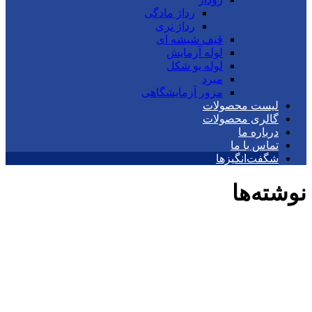
رداژ مادگی
رداژ نری
قیف شیشه ای
لوله آزمایش
لوله یو شکل
مبرد
مزور آزمایشگاهی
لیست محصولات
گالری محصولات
درباره ما
تماس با ما
شگفت‌انگیزها
نوشته‌ها