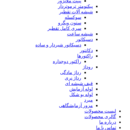
پیپت ملانژور
پیکنومتر ترموتردار
شیشه آلات تقطیر
سوکسله
ستون ویگرو
سری کامل تقطیر
شیشه ساعت
دسیکاتور
دسیکاتور شیردار و ساده
دکانتور
راکتورها
راکتور دوجداره
روداژ
رداژ مادگی
رداژ نری
قیف شیشه ای
لوله آزمایش
لوله یو شکل
مبرد
مزور آزمایشگاهی
لیست محصولات
گالری محصولات
درباره ما
تماس با ما