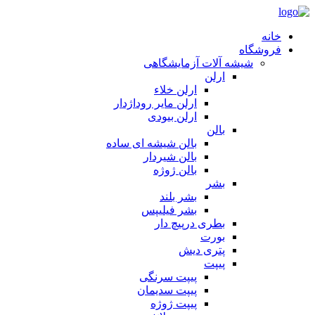
خانه
فروشگاه
شیشه آلات آزمایشگاهی
ارلن
ارلن خلاء
ارلن مایر روداژدار
ارلن بیودی
بالن
بالن شیشه ای ساده
بالن شیردار
بالن ژوژه
بشر
بشر بلند
بشر فیلیپس
بطری درپیچ دار
بورت
پتری دیش
پیپت
پیپت سرنگی
پیپت سدیمان
پیپت ژوژه