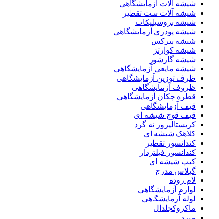
شیشه آلات آزمایشگاهی
شیشه آلات ست تقطیر
شیشه بروسیلیکات
شیشه پودری آزمایشگاهی
شیشه پیرکس
شیشه کوارتز
شیشه گازشور
شیشه مایعی آزمایشگاهی
ظرف توزین آزمایشگاهی
ظروف آزمایشگاهی
قطره چکان آزمایشگاهی
قیف آزمایشگاهی
قیف قوچ شیشه ای
کریستالیزور ته گرد
کلاهک شیشه ای
کندانسور تقطیر
کندانسور فیلتردار
کیپ شیشه ای
گیلاس مدرج
لام روده
لوازم آزمایشگاهی
لوله آزمایشگاهی
ماکروکجلدال
مبرد