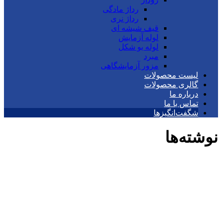
رداژ مادگی
رداژ نری
قیف شیشه ای
لوله آزمایش
لوله یو شکل
مبرد
مزور آزمایشگاهی
لیست محصولات
گالری محصولات
درباره ما
تماس با ما
شگفت‌انگیزها
نوشته‌ها