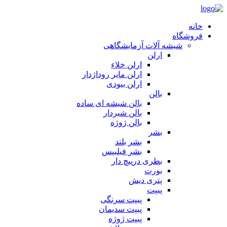
خانه
فروشگاه
شیشه آلات آزمایشگاهی
ارلن
ارلن خلاء
ارلن مایر روداژدار
ارلن بیودی
بالن
بالن شیشه ای ساده
بالن شیردار
بالن ژوژه
بشر
بشر بلند
بشر فیلیپس
بطری درپیچ دار
بورت
پتری دیش
پیپت
پیپت سرنگی
پیپت سدیمان
پیپت ژوژه