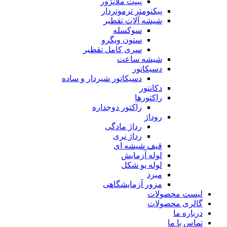
پیپت ملانژور
پیکنومتر ترموتردار
شیشه آلات تقطیر
سوکسله
ستون ویگرو
سری کامل تقطیر
شیشه ساعت
دسیکاتور
دسیکاتور شیردار و ساده
دکانتور
راکتورها
راکتور دوجداره
روداژ
رداژ مادگی
رداژ نری
قیف شیشه ای
لوله آزمایش
لوله یو شکل
مبرد
مزور آزمایشگاهی
لیست محصولات
گالری محصولات
درباره ما
تماس با ما