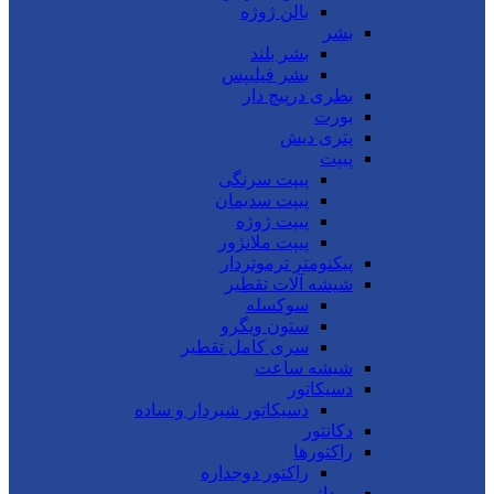
بالن ژوژه
بشر
بشر بلند
بشر فیلیپس
بطری درپیچ دار
بورت
پتری دیش
پیپت
پیپت سرنگی
پیپت سدیمان
پیپت ژوژه
پیپت ملانژور
پیکنومتر ترموتردار
شیشه آلات تقطیر
سوکسله
ستون ویگرو
سری کامل تقطیر
شیشه ساعت
دسیکاتور
دسیکاتور شیردار و ساده
دکانتور
راکتورها
راکتور دوجداره
روداژ