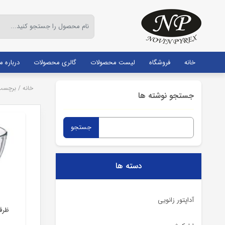
خانه
فروشگاه
لیست محصولات
گالری محصولات
درباره ما
خانه
/
برچسب:
جستجو نوشته ها
جستجو
برای:
دسته ها
آداپتور زانویی
ظرف