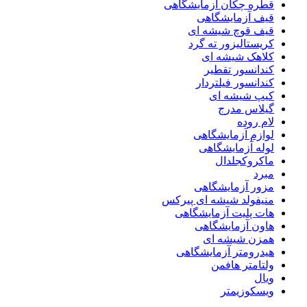
قطره چکان آزمایشگاهی
قیف آزمایشگاهی
قیف قوچ شیشه ای
کریستالیزور ته گرد
کلاهک شیشه ای
کندانسور تقطیر
کندانسور فیلتردار
کیپ شیشه ای
گیلاس مدرج
لام روده
لوازم آزمایشگاهی
لوله آزمایشگاهی
ماکروکجلدال
مبرد
مزور آزمایشگاهی
منیفولد شیشه ای پیرکس
هات پلیت آزمایشگاهی
هاون آزمایشگاهی
همزن شیشه ای
هیدرومتر آزمایشگاهی
ولتامتر هافمن
ویال
ویسکوزیمتر