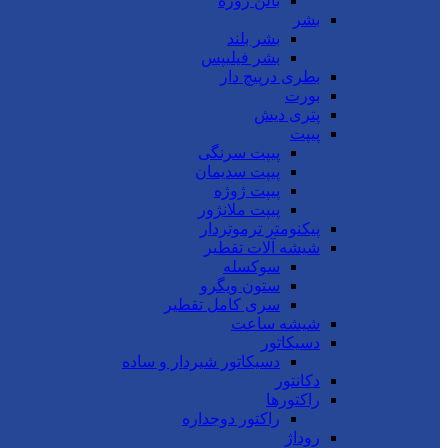
بالن ژوژه
بشر
بشر بلند
بشر فیلیپس
بطری درپیچ دار
بورت
پتری دیش
پیپت
پیپت سرنگی
پیپت سدیمان
پیپت ژوژه
پیپت ملانژور
پیکنومتر ترموتردار
شیشه آلات تقطیر
سوکسله
ستون ویگرو
سری کامل تقطیر
شیشه ساعت
دسیکاتور
دسیکاتور شیردار و ساده
دکانتور
راکتورها
راکتور دوجداره
روداژ