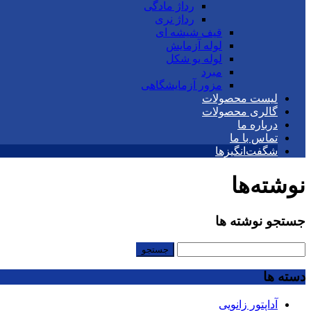
رداژ مادگی
رداژ نری
قیف شیشه ای
لوله آزمایش
لوله یو شکل
مبرد
مزور آزمایشگاهی
لیست محصولات
گالری محصولات
درباره ما
تماس با ما
شگفت‌انگیزها
نوشته‌ها
جستجو نوشته ها
جستجو
برای:
دسته ها
آداپتور زانویی