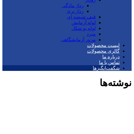
رداژ مادگی
رداژ نری
قیف شیشه ای
لوله آزمایش
لوله یو شکل
مبرد
مزور آزمایشگاهی
لیست محصولات
گالری محصولات
درباره ما
تماس با ما
شگفت‌انگیزها
نوشته‌ها