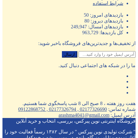
شرایط استفاده
بازدیدهای امروز:
50
بازدیدهای دیروز:
80
بازدیدهای امسال:
249,947
کل بازدیدها:
963,729
از تخفیف‌ها و جدیدترین‌های فروشگاه باخبر شوید:
ما را در شبکه های اجتماعی دنبال کنید.
هفت روز هفته ، 8 صبح الی 8 شب پاسخگوی شما هستیم.
شماره تماس:
02177326690 , 02177326794 , 09122868752
آدرس ایمیل:
arashma4041@gmail.com
فروشگاه اینترنتی نوین پیرکس، بررسی، انتخاب و خرید آنلاین
" شرکت تولیدی نوین پیرکس " در سال ۱۳۸۲ رسماً فعالیت خود را
آغاز نموده و تا امروز گام بلندی در مسیر رشد و خودکفایی