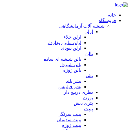
خانه
فروشگاه
شیشه آلات آزمایشگاهی
ارلن
ارلن خلاء
ارلن مایر روداژدار
ارلن بیودی
بالن
بالن شیشه ای ساده
بالن شیردار
بالن ژوژه
بشر
بشر بلند
بشر فیلیپس
بطری درپیچ دار
بورت
پتری دیش
پیپت
پیپت سرنگی
پیپت سدیمان
پیپت ژوژه