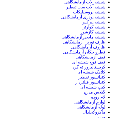
شیشه آلات آزمایشگاهی
شیشه آلات ست تقطیر
شیشه بروسیلیکات
شیشه پودری آزمایشگاهی
شیشه پیرکس
شیشه کوارتز
شیشه گازشور
شیشه مایعی آزمایشگاهی
ظرف توزین آزمایشگاهی
ظروف آزمایشگاهی
قطره چکان آزمایشگاهی
قیف آزمایشگاهی
قیف قوچ شیشه ای
کریستالیزور ته گرد
کلاهک شیشه ای
کندانسور تقطیر
کندانسور فیلتردار
کیپ شیشه ای
گیلاس مدرج
لام روده
لوازم آزمایشگاهی
لوله آزمایشگاهی
ماکروکجلدال
مبرد