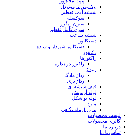
پیپت ملانژور
پیکنومتر ترموتردار
شیشه آلات تقطیر
سوکسله
ستون ویگرو
سری کامل تقطیر
شیشه ساعت
دسیکاتور
دسیکاتور شیردار و ساده
دکانتور
راکتورها
راکتور دوجداره
روداژ
رداژ مادگی
رداژ نری
قیف شیشه ای
لوله آزمایش
لوله یو شکل
مبرد
مزور آزمایشگاهی
لیست محصولات
گالری محصولات
درباره ما
تماس با ما