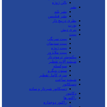
بالن ژوژه
بشر
بشر بلند
بشر فیلیپس
بطری درپیچ دار
بورت
پتری دیش
پیپت
پیپت سرنگی
پیپت سدیمان
پیپت ژوژه
پیپت ملانژور
پیکنومتر ترموتردار
شیشه آلات تقطیر
سوکسله
ستون ویگرو
سری کامل تقطیر
شیشه ساعت
دسیکاتور
دسیکاتور شیردار و ساده
دکانتور
راکتورها
راکتور دوجداره
روداژ