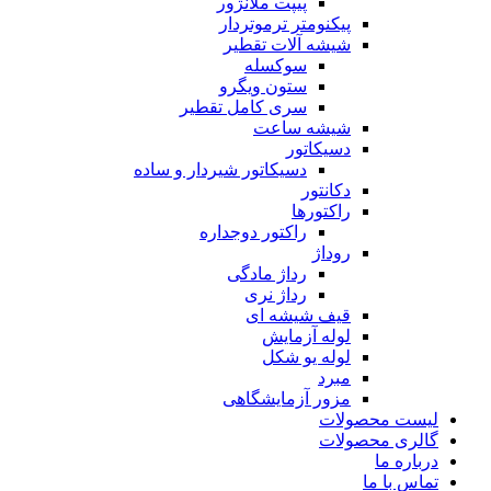
پیپت ملانژور
پیکنومتر ترموتردار
شیشه آلات تقطیر
سوکسله
ستون ویگرو
سری کامل تقطیر
شیشه ساعت
دسیکاتور
دسیکاتور شیردار و ساده
دکانتور
راکتورها
راکتور دوجداره
روداژ
رداژ مادگی
رداژ نری
قیف شیشه ای
لوله آزمایش
لوله یو شکل
مبرد
مزور آزمایشگاهی
لیست محصولات
گالری محصولات
درباره ما
تماس با ما