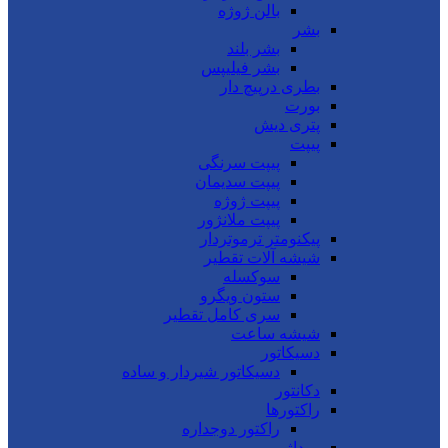
بالن ژوژه
بشر
بشر بلند
بشر فیلیپس
بطری درپیچ دار
بورت
پتری دیش
پیپت
پیپت سرنگی
پیپت سدیمان
پیپت ژوژه
پیپت ملانژور
پیکنومتر ترموتردار
شیشه آلات تقطیر
سوکسله
ستون ویگرو
سری کامل تقطیر
شیشه ساعت
دسیکاتور
دسیکاتور شیردار و ساده
دکانتور
راکتورها
راکتور دوجداره
روداژ