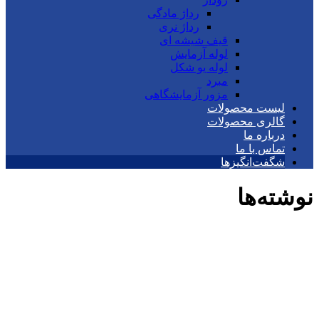
رداژ مادگی
رداژ نری
قیف شیشه ای
لوله آزمایش
لوله یو شکل
مبرد
مزور آزمایشگاهی
لیست محصولات
گالری محصولات
درباره ما
تماس با ما
شگفت‌انگیزها
نوشته‌ها