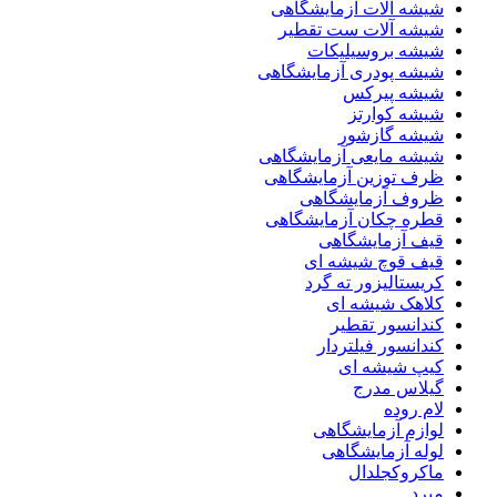
شیشه آلات آزمایشگاهی
شیشه آلات ست تقطیر
شیشه بروسیلیکات
شیشه پودری آزمایشگاهی
شیشه پیرکس
شیشه کوارتز
شیشه گازشور
شیشه مایعی آزمایشگاهی
ظرف توزین آزمایشگاهی
ظروف آزمایشگاهی
قطره چکان آزمایشگاهی
قیف آزمایشگاهی
قیف قوچ شیشه ای
کریستالیزور ته گرد
کلاهک شیشه ای
کندانسور تقطیر
کندانسور فیلتردار
کیپ شیشه ای
گیلاس مدرج
لام روده
لوازم آزمایشگاهی
لوله آزمایشگاهی
ماکروکجلدال
مبرد