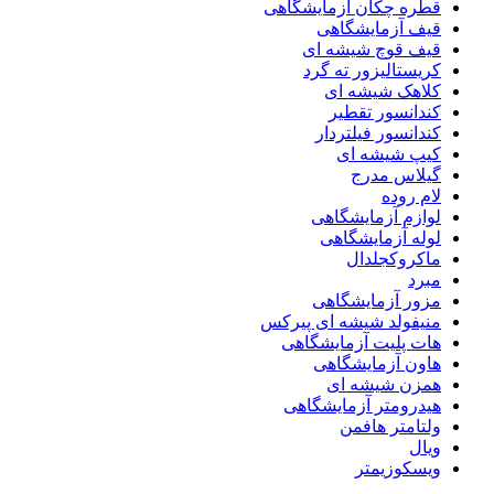
قطره چکان آزمایشگاهی
قیف آزمایشگاهی
قیف قوچ شیشه ای
کریستالیزور ته گرد
کلاهک شیشه ای
کندانسور تقطیر
کندانسور فیلتردار
کیپ شیشه ای
گیلاس مدرج
لام روده
لوازم آزمایشگاهی
لوله آزمایشگاهی
ماکروکجلدال
مبرد
مزور آزمایشگاهی
منیفولد شیشه ای پیرکس
هات پلیت آزمایشگاهی
هاون آزمایشگاهی
همزن شیشه ای
هیدرومتر آزمایشگاهی
ولتامتر هافمن
ویال
ویسکوزیمتر