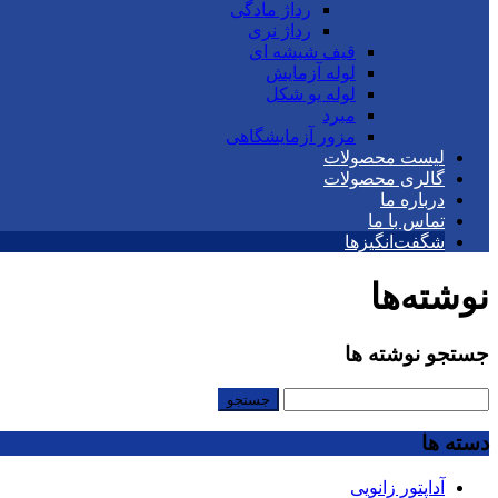
رداژ مادگی
رداژ نری
قیف شیشه ای
لوله آزمایش
لوله یو شکل
مبرد
مزور آزمایشگاهی
لیست محصولات
گالری محصولات
درباره ما
تماس با ما
شگفت‌انگیزها
نوشته‌ها
جستجو نوشته ها
جستجو
برای:
دسته ها
آداپتور زانویی