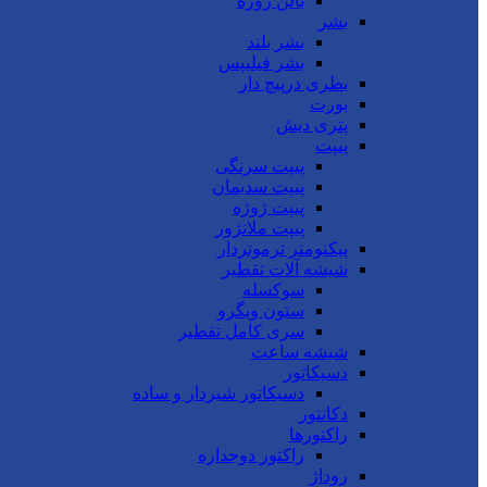
بالن ژوژه
بشر
بشر بلند
بشر فیلیپس
بطری درپیچ دار
بورت
پتری دیش
پیپت
پیپت سرنگی
پیپت سدیمان
پیپت ژوژه
پیپت ملانژور
پیکنومتر ترموتردار
شیشه آلات تقطیر
سوکسله
ستون ویگرو
سری کامل تقطیر
شیشه ساعت
دسیکاتور
دسیکاتور شیردار و ساده
دکانتور
راکتورها
راکتور دوجداره
روداژ