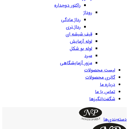
راکتور دوجداره
روداژ
رداژ مادگی
رداژ نری
قیف شیشه ای
لوله آزمایش
لوله یو شکل
مبرد
مزور آزمایشگاهی
لیست محصولات
گالری محصولات
درباره ما
تماس با ما
شگفت‌انگیزها
دسته‌بندی‌ها