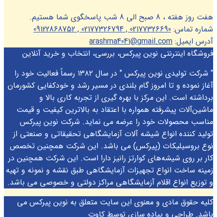
هفت روز هفته ، 8 صبح الی 8 شب پاسخگوی شما هستیم.
شماره تماس:
02177326690 , 02177326794 , 09122868752
آدرس ایمیل:
arashma4041@gmail.com
فروشگاه اینترنتی نوین پیرکس، بررسی، انتخاب و خرید آنلاین
" شرکت تولیدی نوین پیرکس " در سال ۱۳۸۲ رسماً فعالیت خود را
آغاز نموده و تا امروز گام بلندی در مسیر رشد و خودکفایی کشورمان
برداشته است. این مرکز با بهره گیری از تجربه کاری بالا و
ماشین‌آلات پیشرفته همواره با اعتقاد به بالاترین کیفیت و قیمت
مناسب محصولات خود را عرضه می نماید. شرکت نوین پیرکس
تولید کننده انواع شیشه آلات آزمایشگاهی تحقیقاتی و صنعتی از
نوع بروسیلیکات (پیرکس) می باشد. این شرکت همچنین تخصص
کار بر روی شیشه‌های کوارتز رانیز دارا است. این شرکت همچنین در
زمینه ساخت انواع تجهیزات آزمایشگاهی طبق نقشه و نمونه و تهیه
و توزیع انواع اقلام آزمایشگاهی ‌مراکز دولتی و خصوصی می باشد.
کلیه حقوق مادی و معنوی این سایت متعلق به نوین پیرکس می
باشد. طراحی و پیاده سازی توسط کاوت