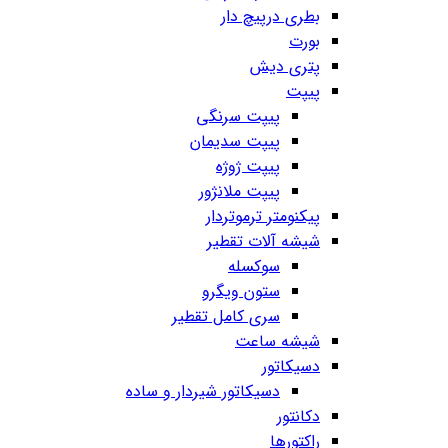
بطری درپیچ دار
بورت
پتری دیش
پیپت
پیپت سرنگی
پیپت سدیمان
پیپت ژوژه
پیپت ملانژور
پیکنومتر ترموتردار
شیشه آلات تقطیر
سوکسله
ستون ویگرو
سری کامل تقطیر
شیشه ساعت
دسیکاتور
دسیکاتور شیردار و ساده
دکانتور
راکتورها