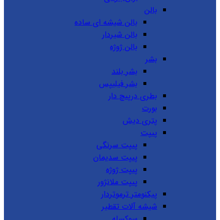
بالن
بالن شیشه ای ساده
بالن شیردار
بالن ژوژه
بشر
بشر بلند
بشر فیلیپس
بطری درپیچ دار
بورت
پتری دیش
پیپت
پیپت سرنگی
پیپت سدیمان
پیپت ژوژه
پیپت ملانژور
پیکنومتر ترموتردار
شیشه آلات تقطیر
سوکسله