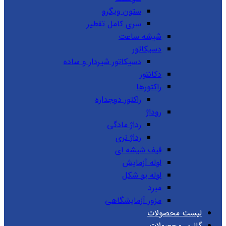
ستون ویگرو
سری کامل تقطیر
شیشه ساعت
دسیکاتور
دسیکاتور شیردار و ساده
دکانتور
راکتورها
راکتور دوجداره
روداژ
رداژ مادگی
رداژ نری
قیف شیشه ای
لوله آزمایش
لوله یو شکل
مبرد
مزور آزمایشگاهی
لیست محصولات
گالری محصولات