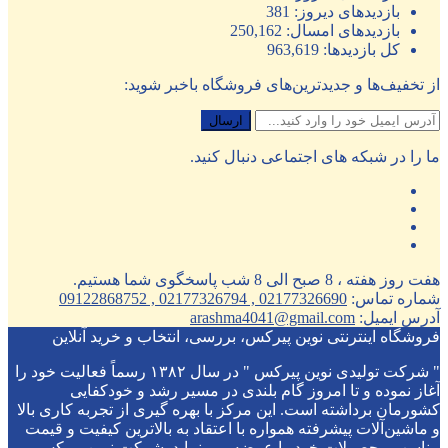
بازدیدهای دیروز:
381
بازدیدهای امسال:
250,162
کل بازدیدها:
963,619
از تخفیف‌ها و جدیدترین‌های فروشگاه باخبر شوید:
ما را در شبکه های اجتماعی دنبال کنید.
هفت روز هفته ، 8 صبح الی 8 شب پاسخگوی شما هستیم.
شماره تماس:
02177326690 , 02177326794 , 09122868752
آدرس ایمیل:
arashma4041@gmail.com
فروشگاه اینترنتی نوین پیرکس، بررسی، انتخاب و خرید آنلاین
" شرکت تولیدی نوین پیرکس " در سال ۱۳۸۲ رسماً فعالیت خود را
آغاز نموده و تا امروز گام بلندی در مسیر رشد و خودکفایی
کشورمان برداشته است. این مرکز با بهره گیری از تجربه کاری بالا
و ماشین‌آلات پیشرفته همواره با اعتقاد به بالاترین کیفیت و قیمت
مناسب محصولات خود را عرضه می نماید. شرکت نوین پیرکس