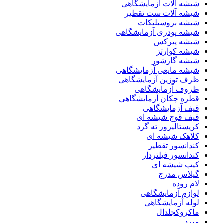
شیشه آلات آزمایشگاهی
شیشه آلات ست تقطیر
شیشه بروسیلیکات
شیشه پودری آزمایشگاهی
شیشه پیرکس
شیشه کوارتز
شیشه گازشور
شیشه مایعی آزمایشگاهی
ظرف توزین آزمایشگاهی
ظروف آزمایشگاهی
قطره چکان آزمایشگاهی
قیف آزمایشگاهی
قیف قوچ شیشه ای
کریستالیزور ته گرد
کلاهک شیشه ای
کندانسور تقطیر
کندانسور فیلتردار
کیپ شیشه ای
گیلاس مدرج
لام روده
لوازم آزمایشگاهی
لوله آزمایشگاهی
ماکروکجلدال
مبرد