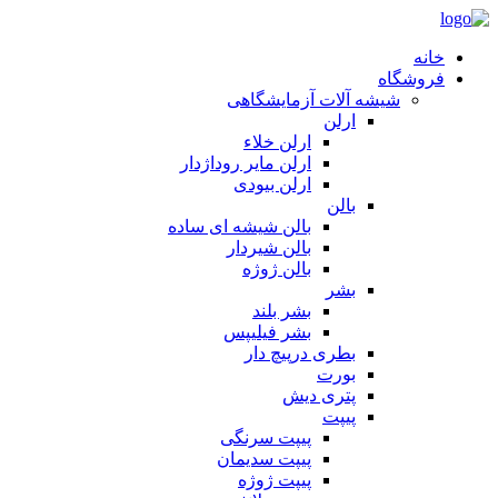
خانه
فروشگاه
شیشه آلات آزمایشگاهی
ارلن
ارلن خلاء
ارلن مایر روداژدار
ارلن بیودی
بالن
بالن شیشه ای ساده
بالن شیردار
بالن ژوژه
بشر
بشر بلند
بشر فیلیپس
بطری درپیچ دار
بورت
پتری دیش
پیپت
پیپت سرنگی
پیپت سدیمان
پیپت ژوژه