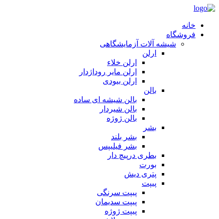
خانه
فروشگاه
شیشه آلات آزمایشگاهی
ارلن
ارلن خلاء
ارلن مایر روداژدار
ارلن بیودی
بالن
بالن شیشه ای ساده
بالن شیردار
بالن ژوژه
بشر
بشر بلند
بشر فیلیپس
بطری درپیچ دار
بورت
پتری دیش
پیپت
پیپت سرنگی
پیپت سدیمان
پیپت ژوژه