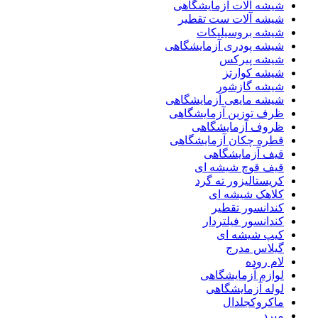
شیشه آلات آزمایشگاهی
شیشه آلات ست تقطیر
شیشه بروسیلیکات
شیشه پودری آزمایشگاهی
شیشه پیرکس
شیشه کوارتز
شیشه گازشور
شیشه مایعی آزمایشگاهی
ظرف توزین آزمایشگاهی
ظروف آزمایشگاهی
قطره چکان آزمایشگاهی
قیف آزمایشگاهی
قیف قوچ شیشه ای
کریستالیزور ته گرد
کلاهک شیشه ای
کندانسور تقطیر
کندانسور فیلتردار
کیپ شیشه ای
گیلاس مدرج
لام روده
لوازم آزمایشگاهی
لوله آزمایشگاهی
ماکروکجلدال
مبرد