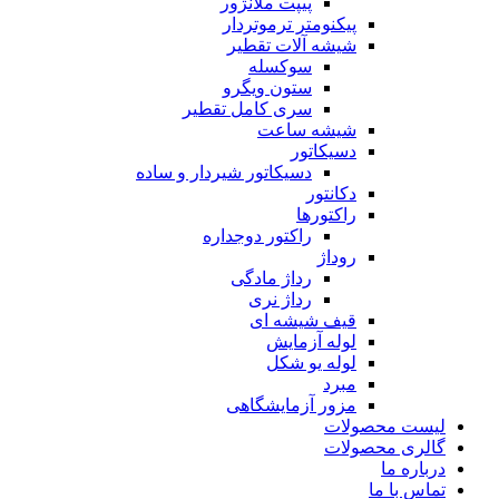
پیپت ملانژور
پیکنومتر ترموتردار
شیشه آلات تقطیر
سوکسله
ستون ویگرو
سری کامل تقطیر
شیشه ساعت
دسیکاتور
دسیکاتور شیردار و ساده
دکانتور
راکتورها
راکتور دوجداره
روداژ
رداژ مادگی
رداژ نری
قیف شیشه ای
لوله آزمایش
لوله یو شکل
مبرد
مزور آزمایشگاهی
لیست محصولات
گالری محصولات
درباره ما
تماس با ما