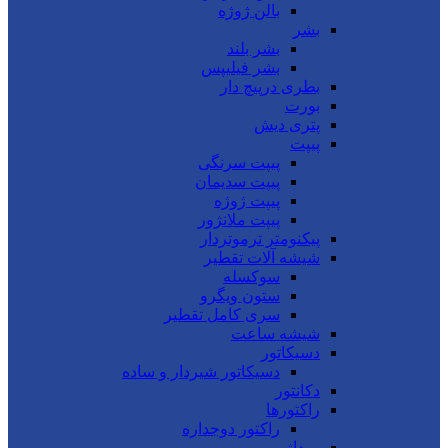
بالن ژوژه
بشر
بشر بلند
بشر فیلیپس
بطری درپیچ دار
بورت
پتری دیش
پیپت
پیپت سرنگی
پیپت سدیمان
پیپت ژوژه
پیپت ملانژور
پیکنومتر ترموتردار
شیشه آلات تقطیر
سوکسله
ستون ویگرو
سری کامل تقطیر
شیشه ساعت
دسیکاتور
دسیکاتور شیردار و ساده
دکانتور
راکتورها
راکتور دوجداره
روداژ