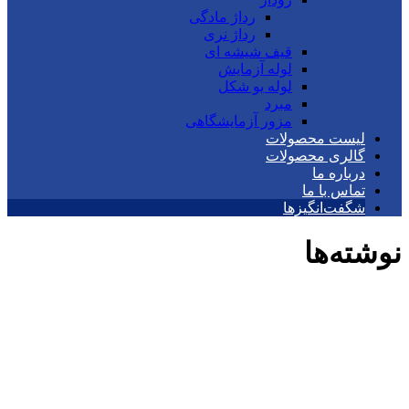
رداژ مادگی
رداژ نری
قیف شیشه ای
لوله آزمایش
لوله یو شکل
مبرد
مزور آزمایشگاهی
لیست محصولات
گالری محصولات
درباره ما
تماس با ما
شگفت‌انگیزها
نوشته‌ها