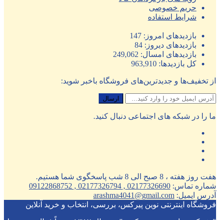
حریم خصوصی
شرایط استفاده
بازدیدهای امروز:
147
بازدیدهای دیروز:
84
بازدیدهای امسال:
249,062
کل بازدیدها:
963,910
از تخفیف‌ها و جدیدترین‌های فروشگاه باخبر شوید:
ما را در شبکه های اجتماعی دنبال کنید.
هفت روز هفته ، 8 صبح الی 8 شب پاسخگوی شما هستیم.
شماره تماس:
02177326690 , 02177326794 , 09122868752
آدرس ایمیل:
arashma4041@gmail.com
فروشگاه اینترنتی نوین پیرکس، بررسی، انتخاب و خرید آنلاین