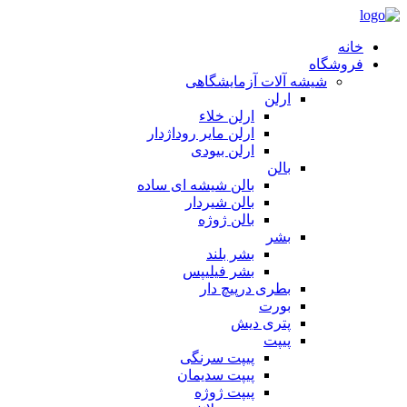
خانه
فروشگاه
شیشه آلات آزمایشگاهی
ارلن
ارلن خلاء
ارلن مایر روداژدار
ارلن بیودی
بالن
بالن شیشه ای ساده
بالن شیردار
بالن ژوژه
بشر
بشر بلند
بشر فیلیپس
بطری درپیچ دار
بورت
پتری دیش
پیپت
پیپت سرنگی
پیپت سدیمان
پیپت ژوژه