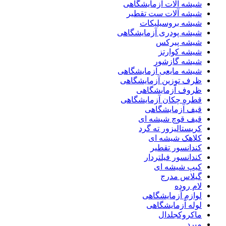
شیشه آلات آزمایشگاهی
شیشه آلات ست تقطیر
شیشه بروسیلیکات
شیشه پودری آزمایشگاهی
شیشه پیرکس
شیشه کوارتز
شیشه گازشور
شیشه مایعی آزمایشگاهی
ظرف توزین آزمایشگاهی
ظروف آزمایشگاهی
قطره چکان آزمایشگاهی
قیف آزمایشگاهی
قیف قوچ شیشه ای
کریستالیزور ته گرد
کلاهک شیشه ای
کندانسور تقطیر
کندانسور فیلتردار
کیپ شیشه ای
گیلاس مدرج
لام روده
لوازم آزمایشگاهی
لوله آزمایشگاهی
ماکروکجلدال
مبرد