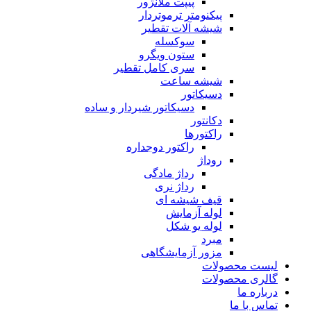
پیپت ملانژور
پیکنومتر ترموتردار
شیشه آلات تقطیر
سوکسله
ستون ویگرو
سری کامل تقطیر
شیشه ساعت
دسیکاتور
دسیکاتور شیردار و ساده
دکانتور
راکتورها
راکتور دوجداره
روداژ
رداژ مادگی
رداژ نری
قیف شیشه ای
لوله آزمایش
لوله یو شکل
مبرد
مزور آزمایشگاهی
لیست محصولات
گالری محصولات
درباره ما
تماس با ما