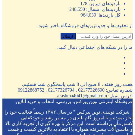
بازدیدهای دیروز:
178
بازدیدهای امسال:
248,550
کل بازدیدها:
964,039
از تخفیف‌ها و جدیدترین‌های فروشگاه باخبر شوید:
ما را در شبکه های اجتماعی دنبال کنید.
هفت روز هفته ، 8 صبح الی 8 شب پاسخگوی شما هستیم.
شماره تماس:
02177326690 , 02177326794 , 09122868752
آدرس ایمیل:
arashma4041@gmail.com
فروشگاه اینترنتی نوین پیرکس، بررسی، انتخاب و خرید آنلاین
" شرکت تولیدی نوین پیرکس " در سال ۱۳۸۲ رسماً فعالیت خود را
آغاز نموده و تا امروز گام بلندی در مسیر رشد و خودکفایی
کشورمان برداشته است. این مرکز با بهره گیری از تجربه کاری بالا
و ماشین‌آلات پیشرفته همواره با اعتقاد به بالاترین کیفیت و قیمت
مناسب محصولات خود را عرضه می نماید. شرکت نوین پیرکس