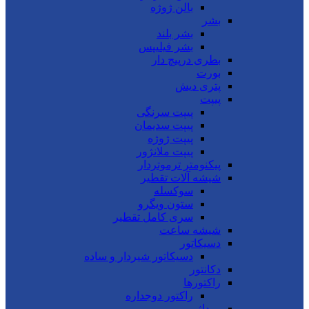
بالن ژوژه
بشر
بشر بلند
بشر فیلیپس
بطری درپیچ دار
بورت
پتری دیش
پیپت
پیپت سرنگی
پیپت سدیمان
پیپت ژوژه
پیپت ملانژور
پیکنومتر ترموتردار
شیشه آلات تقطیر
سوکسله
ستون ویگرو
سری کامل تقطیر
شیشه ساعت
دسیکاتور
دسیکاتور شیردار و ساده
دکانتور
راکتورها
راکتور دوجداره
روداژ