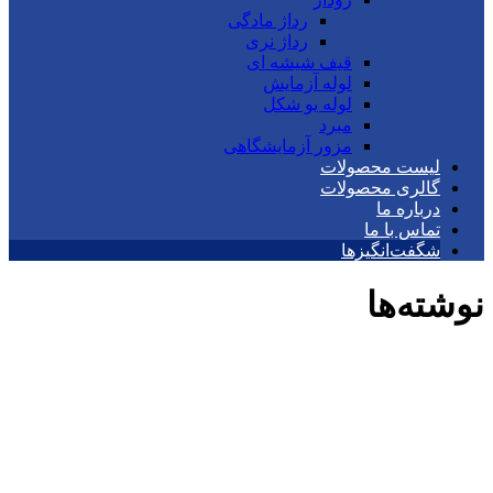
رداژ مادگی
رداژ نری
قیف شیشه ای
لوله آزمایش
لوله یو شکل
مبرد
مزور آزمایشگاهی
لیست محصولات
گالری محصولات
درباره ما
تماس با ما
شگفت‌انگیزها
نوشته‌ها