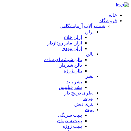
خانه
فروشگاه
شیشه آلات آزمایشگاهی
ارلن
ارلن خلاء
ارلن مایر روداژدار
ارلن بیودی
بالن
بالن شیشه ای ساده
بالن شیردار
بالن ژوژه
بشر
بشر بلند
بشر فیلیپس
بطری درپیچ دار
بورت
پتری دیش
پیپت
پیپت سرنگی
پیپت سدیمان
پیپت ژوژه