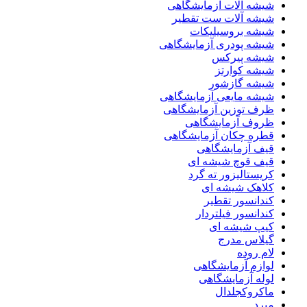
شیشه آلات آزمایشگاهی
شیشه آلات ست تقطیر
شیشه بروسیلیکات
شیشه پودری آزمایشگاهی
شیشه پیرکس
شیشه کوارتز
شیشه گازشور
شیشه مایعی آزمایشگاهی
ظرف توزین آزمایشگاهی
ظروف آزمایشگاهی
قطره چکان آزمایشگاهی
قیف آزمایشگاهی
قیف قوچ شیشه ای
کریستالیزور ته گرد
کلاهک شیشه ای
کندانسور تقطیر
کندانسور فیلتردار
کیپ شیشه ای
گیلاس مدرج
لام روده
لوازم آزمایشگاهی
لوله آزمایشگاهی
ماکروکجلدال
مبرد