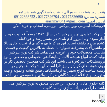
هفت روز هفته ، 8 صبح الی 8 شب پاسخگوی شما هستیم.
شماره تماس:
02177326690 , 02177326794 , 09122868752
آدرس ایمیل:
arashma4041@gmail.com
فروشگاه اینترنتی نوین پیرکس، بررسی، انتخاب و خرید آنلاین
" شرکت تولیدی نوین پیرکس " در سال ۱۳۸۲ رسماً فعالیت خود را
آغاز نموده و تا امروز گام بلندی در مسیر رشد و خودکفایی
کشورمان برداشته است. این مرکز با بهره گیری از تجربه کاری بالا
و ماشین‌آلات پیشرفته همواره با اعتقاد به بالاترین کیفیت و قیمت
مناسب محصولات خود را عرضه می نماید. شرکت نوین پیرکس
تولید کننده انواع شیشه آلات آزمایشگاهی تحقیقاتی و صنعتی از نوع
بروسیلیکات (پیرکس) می باشد. این شرکت همچنین تخصص کار بر
روی شیشه‌های کوارتز رانیز دارا است. این شرکت همچنین در
زمینه ساخت انواع تجهیزات آزمایشگاهی طبق نقشه و نمونه و تهیه
و توزیع انواع اقلام آزمایشگاهی ‌مراکز دولتی و خصوصی می باشد.
کلیه حقوق مادی و معنوی این سایت متعلق به نوین پیرکس می
باشد. طراحی و پیاده سازی توسط کاوت
×