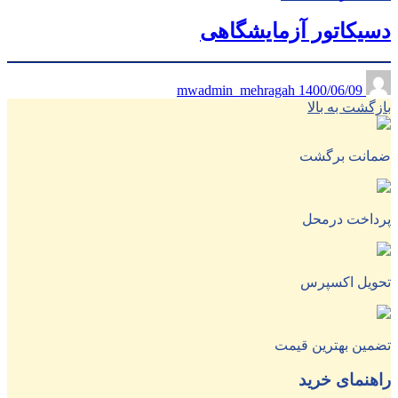
دسیکاتور آزمایشگاهی
1400/06/09
mwadmin_mehragah
بازگشت به بالا
ضمانت برگشت
پرداخت درمحل
تحویل اکسپرس
تضمین بهترین قیمت
راهنمای خرید