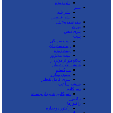
بالن ژوژه
بشر
بشر بلند
بشر فیلیپس
بطری درپیچ دار
بورت
پتری دیش
پیپت
پیپت سرنگی
پیپت سدیمان
پیپت ژوژه
پیپت ملانژور
پیکنومتر ترموتردار
شیشه آلات تقطیر
سوکسله
ستون ویگرو
سری کامل تقطیر
شیشه ساعت
دسیکاتور
دسیکاتور شیردار و ساده
دکانتور
راکتورها
راکتور دوجداره
روداژ