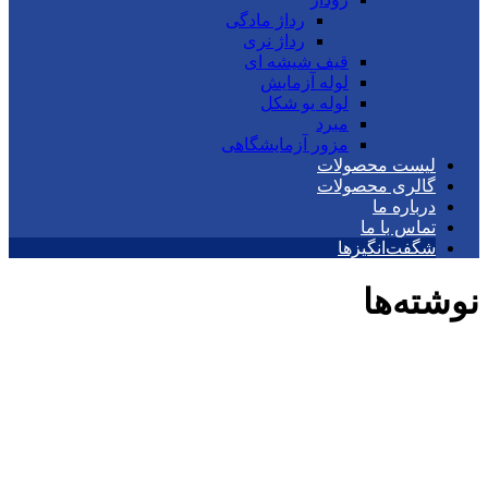
رداژ مادگی
رداژ نری
قیف شیشه ای
لوله آزمایش
لوله یو شکل
مبرد
مزور آزمایشگاهی
لیست محصولات
گالری محصولات
درباره ما
تماس با ما
شگفت‌انگیزها
نوشته‌ها