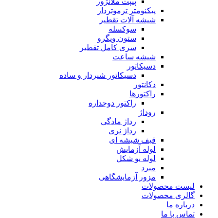
پیپت ملانژور
پیکنومتر ترموتردار
شیشه آلات تقطیر
سوکسله
ستون ویگرو
سری کامل تقطیر
شیشه ساعت
دسیکاتور
دسیکاتور شیردار و ساده
دکانتور
راکتورها
راکتور دوجداره
روداژ
رداژ مادگی
رداژ نری
قیف شیشه ای
لوله آزمایش
لوله یو شکل
مبرد
مزور آزمایشگاهی
لیست محصولات
گالری محصولات
درباره ما
تماس با ما