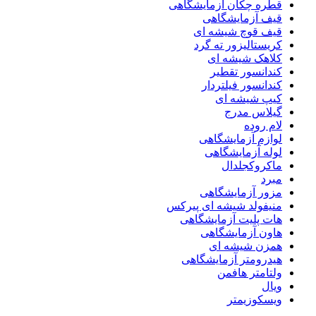
قطره چکان آزمایشگاهی
قیف آزمایشگاهی
قیف قوچ شیشه ای
کریستالیزور ته گرد
کلاهک شیشه ای
کندانسور تقطیر
کندانسور فیلتردار
کیپ شیشه ای
گیلاس مدرج
لام روده
لوازم آزمایشگاهی
لوله آزمایشگاهی
ماکروکجلدال
مبرد
مزور آزمایشگاهی
منیفولد شیشه ای پیرکس
هات پلیت آزمایشگاهی
هاون آزمایشگاهی
همزن شیشه ای
هیدرومتر آزمایشگاهی
ولتامتر هافمن
ویال
ویسکوزیمتر