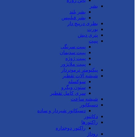
بالن ژوژه
بشر
بشر بلند
بشر فیلیپس
بطری درپیچ دار
بورت
پتری دیش
پیپت
پیپت سرنگی
پیپت سدیمان
پیپت ژوژه
پیپت ملانژور
پیکنومتر ترموتردار
شیشه آلات تقطیر
سوکسله
ستون ویگرو
سری کامل تقطیر
شیشه ساعت
دسیکاتور
دسیکاتور شیردار و ساده
دکانتور
راکتورها
راکتور دوجداره
روداژ