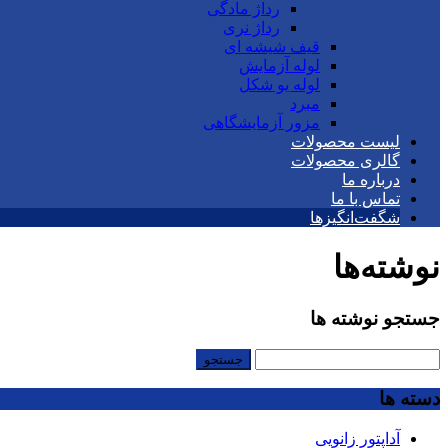
رداژ مادگی
رداژ نری
قیف شیشه ای
لوله آزمایش
لوله یو شکل
مبرد
مزور آزمایشگاهی
لیست محصولات
گالری محصولات
درباره ما
تماس با ما
شگفت‌انگیزها
نوشته‌ها
جستجو نوشته ها
جستجو
برای:
دسته ها
آداپتور زانویی