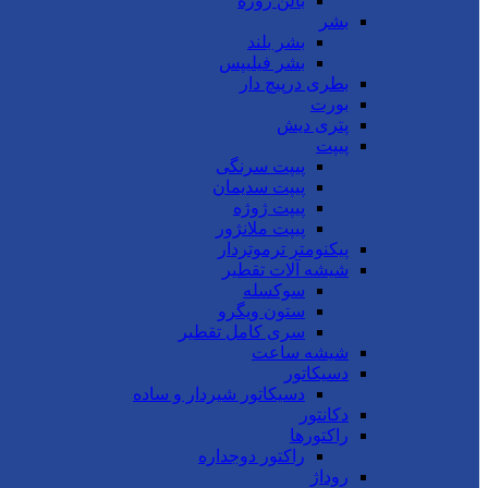
بالن ژوژه
بشر
بشر بلند
بشر فیلیپس
بطری درپیچ دار
بورت
پتری دیش
پیپت
پیپت سرنگی
پیپت سدیمان
پیپت ژوژه
پیپت ملانژور
پیکنومتر ترموتردار
شیشه آلات تقطیر
سوکسله
ستون ویگرو
سری کامل تقطیر
شیشه ساعت
دسیکاتور
دسیکاتور شیردار و ساده
دکانتور
راکتورها
راکتور دوجداره
روداژ