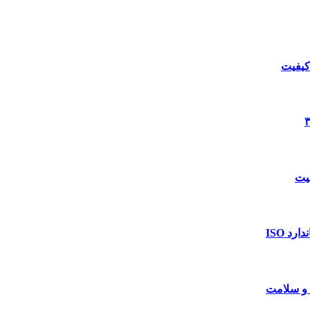
د ISO
 و سلامت