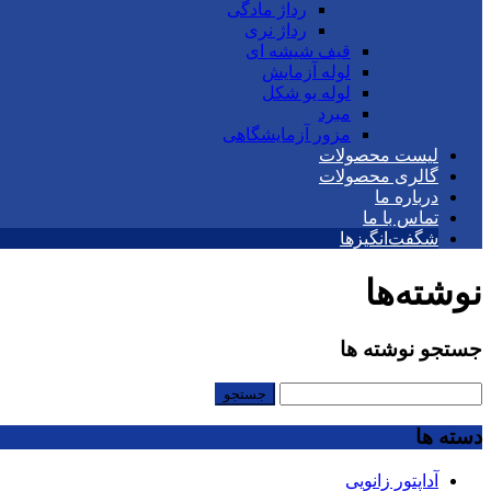
رداژ مادگی
رداژ نری
قیف شیشه ای
لوله آزمایش
لوله یو شکل
مبرد
مزور آزمایشگاهی
لیست محصولات
گالری محصولات
درباره ما
تماس با ما
شگفت‌انگیزها
نوشته‌ها
جستجو نوشته ها
جستجو
برای:
دسته ها
آداپتور زانویی