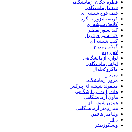
قطره چکان آزمایشگاهی
قیف آزمایشگاهی
قیف قوچ شیشه ای
کریستالیزور ته گرد
کلاهک شیشه ای
کندانسور تقطیر
کندانسور فیلتردار
کیپ شیشه ای
گیلاس مدرج
لام روده
لوازم آزمایشگاهی
لوله آزمایشگاهی
ماکروکجلدال
مبرد
مزور آزمایشگاهی
منیفولد شیشه ای پیرکس
هات پلیت آزمایشگاهی
هاون آزمایشگاهی
همزن شیشه ای
هیدرومتر آزمایشگاهی
ولتامتر هافمن
ویال
ویسکوزیمتر