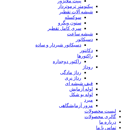
پیپت ملانژور
پیکنومتر ترموتردار
شیشه آلات تقطیر
سوکسله
ستون ویگرو
سری کامل تقطیر
شیشه ساعت
دسیکاتور
دسیکاتور شیردار و ساده
دکانتور
راکتورها
راکتور دوجداره
روداژ
رداژ مادگی
رداژ نری
قیف شیشه ای
لوله آزمایش
لوله یو شکل
مبرد
مزور آزمایشگاهی
لیست محصولات
گالری محصولات
درباره ما
تماس با ما