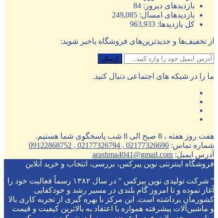
بازدیدهای دیروز:
84
بازدیدهای امسال:
249,085
کل بازدیدها:
963,933
از تخفیف‌ها و جدیدترین‌های فروشگاه باخبر شوید:
ما را در شبکه های اجتماعی دنبال کنید.
هفت روز هفته ، 8 صبح الی 8 شب پاسخگوی شما هستیم.
شماره تماس:
02177326690 , 02177326794 , 09122868752
آدرس ایمیل:
arashma4041@gmail.com
فروشگاه اینترنتی نوین پیرکس، بررسی، انتخاب و خرید آنلاین
" شرکت تولیدی نوین پیرکس " در سال ۱۳۸۲ رسماً فعالیت خود را
آغاز نموده و تا امروز گام بلندی در مسیر رشد و خودکفایی
کشورمان برداشته است. این مرکز با بهره گیری از تجربه کاری بالا
و ماشین‌آلات پیشرفته همواره با اعتقاد به بالاترین کیفیت و قیمت
مناسب محصولات خود را عرضه می نماید. شرکت نوین پیرکس