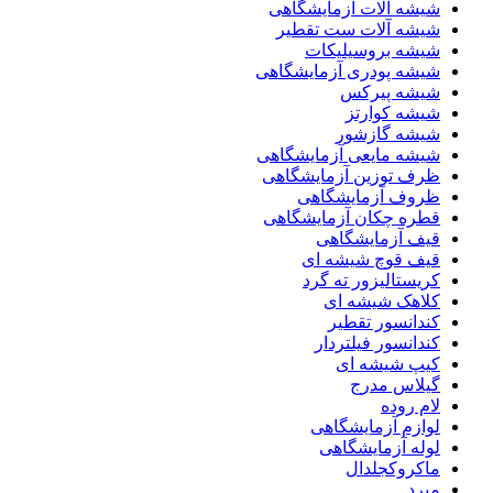
شیشه آلات آزمایشگاهی
شیشه آلات ست تقطیر
شیشه بروسیلیکات
شیشه پودری آزمایشگاهی
شیشه پیرکس
شیشه کوارتز
شیشه گازشور
شیشه مایعی آزمایشگاهی
ظرف توزین آزمایشگاهی
ظروف آزمایشگاهی
قطره چکان آزمایشگاهی
قیف آزمایشگاهی
قیف قوچ شیشه ای
کریستالیزور ته گرد
کلاهک شیشه ای
کندانسور تقطیر
کندانسور فیلتردار
کیپ شیشه ای
گیلاس مدرج
لام روده
لوازم آزمایشگاهی
لوله آزمایشگاهی
ماکروکجلدال
مبرد