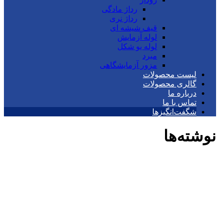
رداژ مادگی
رداژ نری
قیف شیشه ای
لوله آزمایش
لوله یو شکل
مبرد
مزور آزمایشگاهی
لیست محصولات
گالری محصولات
درباره ما
تماس با ما
شگفت‌انگیزها
نوشته‌ها