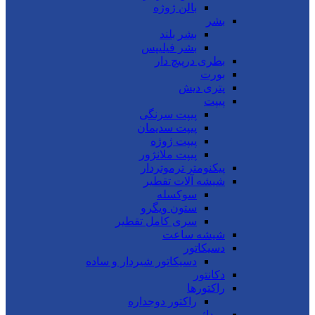
بالن ژوژه
بشر
بشر بلند
بشر فیلیپس
بطری درپیچ دار
بورت
پتری دیش
پیپت
پیپت سرنگی
پیپت سدیمان
پیپت ژوژه
پیپت ملانژور
پیکنومتر ترموتردار
شیشه آلات تقطیر
سوکسله
ستون ویگرو
سری کامل تقطیر
شیشه ساعت
دسیکاتور
دسیکاتور شیردار و ساده
دکانتور
راکتورها
راکتور دوجداره
روداژ