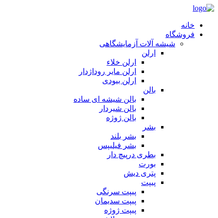
خانه
فروشگاه
شیشه آلات آزمایشگاهی
ارلن
ارلن خلاء
ارلن مایر روداژدار
ارلن بیودی
بالن
بالن شیشه ای ساده
بالن شیردار
بالن ژوژه
بشر
بشر بلند
بشر فیلیپس
بطری درپیچ دار
بورت
پتری دیش
پیپت
پیپت سرنگی
پیپت سدیمان
پیپت ژوژه