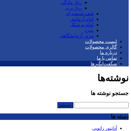
رداژ مادگی
رداژ نری
قیف شیشه ای
لوله آزمایش
لوله یو شکل
مبرد
مزور آزمایشگاهی
لیست محصولات
گالری محصولات
درباره ما
تماس با ما
شگفت‌انگیزها
نوشته‌ها
جستجو نوشته ها
جستجو
برای:
دسته ها
آداپتور زانویی