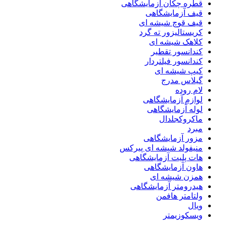
قطره چکان آزمایشگاهی
قیف آزمایشگاهی
قیف قوچ شیشه ای
کریستالیزور ته گرد
کلاهک شیشه ای
کندانسور تقطیر
کندانسور فیلتردار
کیپ شیشه ای
گیلاس مدرج
لام روده
لوازم آزمایشگاهی
لوله آزمایشگاهی
ماکروکجلدال
مبرد
مزور آزمایشگاهی
منیفولد شیشه ای پیرکس
هات پلیت آزمایشگاهی
هاون آزمایشگاهی
همزن شیشه ای
هیدرومتر آزمایشگاهی
ولتامتر هافمن
ویال
ویسکوزیمتر