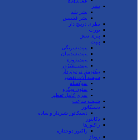
بالن ژوژه
بشر
بشر بلند
بشر فیلیپس
بطری درپیچ دار
بورت
پتری دیش
پیپت
پیپت سرنگی
پیپت سدیمان
پیپت ژوژه
پیپت ملانژور
پیکنومتر ترموتردار
شیشه آلات تقطیر
سوکسله
ستون ویگرو
سری کامل تقطیر
شیشه ساعت
دسیکاتور
دسیکاتور شیردار و ساده
دکانتور
راکتورها
راکتور دوجداره
روداژ