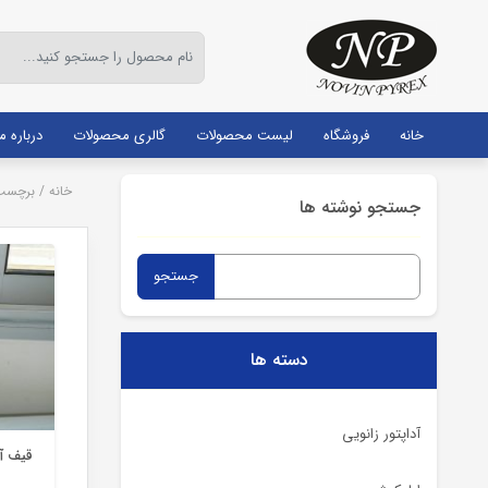
خانه
فروشگاه
لیست محصولات
گالری محصولات
درباره ما
خانه
/
برچسب:
جستجو نوشته ها
جستجو
برای:
دسته ها
آداپتور زانویی
قیف آز