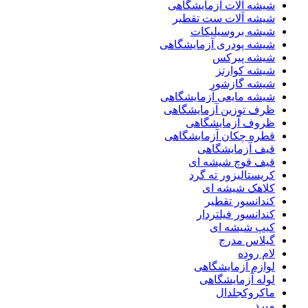
شیشه آلات آزمایشگاهی
شیشه آلات ست تقطیر
شیشه بروسیلیکات
شیشه پودری آزمایشگاهی
شیشه پیرکس
شیشه کوارتز
شیشه گازشور
شیشه مایعی آزمایشگاهی
ظرف توزین آزمایشگاهی
ظروف آزمایشگاهی
قطره چکان آزمایشگاهی
قیف آزمایشگاهی
قیف قوچ شیشه ای
کریستالیزور ته گرد
کلاهک شیشه ای
کندانسور تقطیر
کندانسور فیلتردار
کیپ شیشه ای
گیلاس مدرج
لام روده
لوازم آزمایشگاهی
لوله آزمایشگاهی
ماکروکجلدال
مبرد