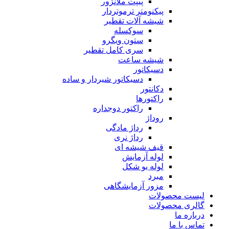
پیپت ملانژور
پیکنومتر ترموتردار
شیشه آلات تقطیر
سوکسله
ستون ویگرو
سری کامل تقطیر
شیشه ساعت
دسیکاتور
دسیکاتور شیردار و ساده
دکانتور
راکتورها
راکتور دوجداره
روداژ
رداژ مادگی
رداژ نری
قیف شیشه ای
لوله آزمایش
لوله یو شکل
مبرد
مزور آزمایشگاهی
لیست محصولات
گالری محصولات
درباره ما
تماس با ما