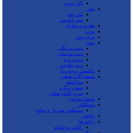
بالن ژوژه
بشر
بشر بلند
بشر فیلیپس
بطری درپیچ دار
بورت
پتری دیش
پیپت
پیپت سرنگی
پیپت سدیمان
پیپت ژوژه
پیپت ملانژور
پیکنومتر ترموتردار
شیشه آلات تقطیر
سوکسله
ستون ویگرو
سری کامل تقطیر
شیشه ساعت
دسیکاتور
دسیکاتور شیردار و ساده
دکانتور
راکتورها
راکتور دوجداره
روداژ