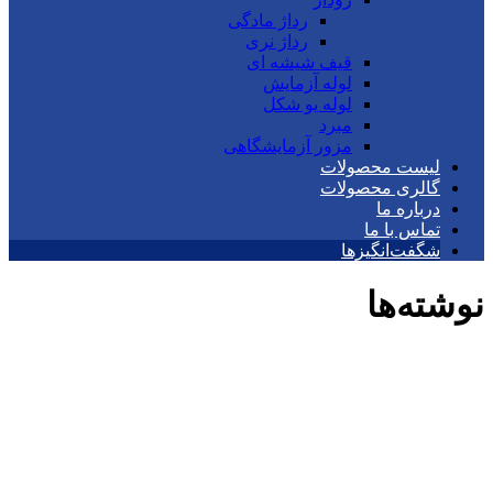
رداژ مادگی
رداژ نری
قیف شیشه ای
لوله آزمایش
لوله یو شکل
مبرد
مزور آزمایشگاهی
لیست محصولات
گالری محصولات
درباره ما
تماس با ما
شگفت‌انگیزها
نوشته‌ها