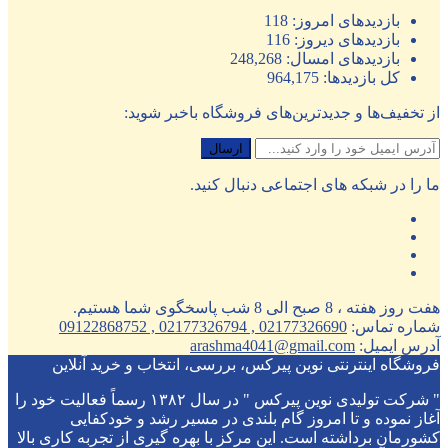
بازدیدهای امروز:
118
بازدیدهای دیروز:
116
بازدیدهای امسال:
248,268
کل بازدیدها:
964,175
از تخفیف‌ها و جدیدترین‌های فروشگاه باخبر شوید:
ما را در شبکه های اجتماعی دنبال کنید.
هفت روز هفته ، 8 صبح الی 8 شب پاسخگوی شما هستیم.
شماره تماس:
02177326690 , 02177326794 , 09122868752
آدرس ایمیل:
arashma4041@gmail.com
فروشگاه اینترنتی نوین پیرکس، بررسی، انتخاب و خرید آنلاین
" شرکت تولیدی نوین پیرکس " در سال ۱۳۸۲ رسماً فعالیت خود را
آغاز نموده و تا امروز گام بلندی در مسیر رشد و خودکفایی
کشورمان برداشته است. این مرکز با بهره گیری از تجربه کاری بالا