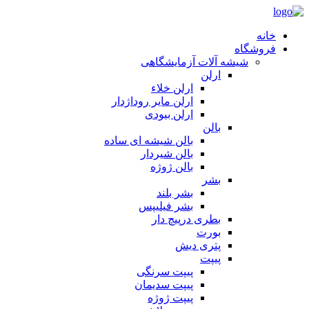
خانه
فروشگاه
شیشه آلات آزمایشگاهی
ارلن
ارلن خلاء
ارلن مایر روداژدار
ارلن بیودی
بالن
بالن شیشه ای ساده
بالن شیردار
بالن ژوژه
بشر
بشر بلند
بشر فیلیپس
بطری درپیچ دار
بورت
پتری دیش
پیپت
پیپت سرنگی
پیپت سدیمان
پیپت ژوژه