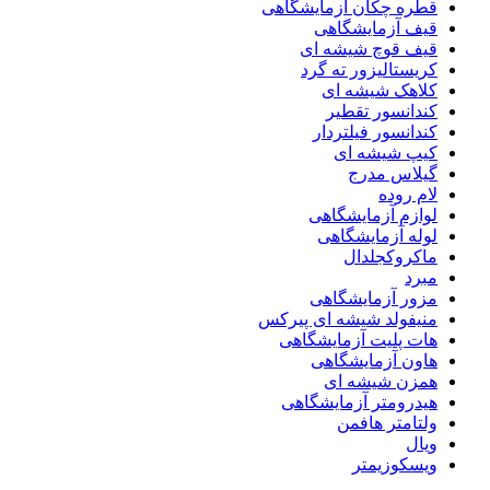
قطره چکان آزمایشگاهی
قیف آزمایشگاهی
قیف قوچ شیشه ای
کریستالیزور ته گرد
کلاهک شیشه ای
کندانسور تقطیر
کندانسور فیلتردار
کیپ شیشه ای
گیلاس مدرج
لام روده
لوازم آزمایشگاهی
لوله آزمایشگاهی
ماکروکجلدال
مبرد
مزور آزمایشگاهی
منیفولد شیشه ای پیرکس
هات پلیت آزمایشگاهی
هاون آزمایشگاهی
همزن شیشه ای
هیدرومتر آزمایشگاهی
ولتامتر هافمن
ویال
ویسکوزیمتر