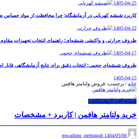
1405-04-25
کاربرد شیشه کهربایی در آزمایشگاه؛ چرا محافظت از مواد حساس
1405-04-22
ظروف حرارتی و واکنشی شیشه‌ای؛ راهنمای انتخاب تجهیزات مقاوم ب
1405-04-17
ظروف شیشه‌ای حجمی؛ انتخاب دقیق برای نتایج آزمایشگاهی قابل اط
1405-04-15
خانه
/
برچسب: فروش ولتامتر هافمن
۰
شیشه آلات آزمایشگاهی
خرید ولتامتر هافمن | کاربرد + مشخصات
1404/05/08
mwadmin_mehragah