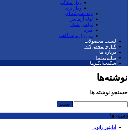
رداژ مادگی
رداژ نری
قیف شیشه ای
لوله آزمایش
لوله یو شکل
مبرد
مزور آزمایشگاهی
لیست محصولات
گالری محصولات
درباره ما
تماس با ما
شگفت‌انگیزها
نوشته‌ها
جستجو نوشته ها
جستجو
برای:
دسته ها
آداپتور زانویی