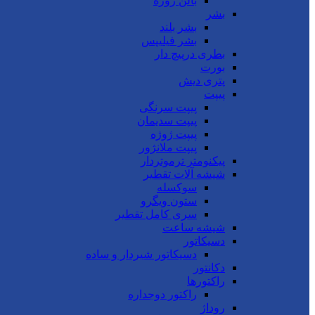
بالن ژوژه
بشر
بشر بلند
بشر فیلیپس
بطری درپیچ دار
بورت
پتری دیش
پیپت
پیپت سرنگی
پیپت سدیمان
پیپت ژوژه
پیپت ملانژور
پیکنومتر ترموتردار
شیشه آلات تقطیر
سوکسله
ستون ویگرو
سری کامل تقطیر
شیشه ساعت
دسیکاتور
دسیکاتور شیردار و ساده
دکانتور
راکتورها
راکتور دوجداره
روداژ