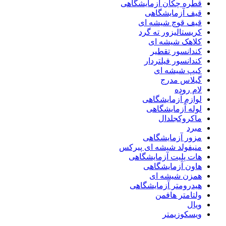
قطره چکان آزمایشگاهی
قیف آزمایشگاهی
قیف قوچ شیشه ای
کریستالیزور ته گرد
کلاهک شیشه ای
کندانسور تقطیر
کندانسور فیلتردار
کیپ شیشه ای
گیلاس مدرج
لام روده
لوازم آزمایشگاهی
لوله آزمایشگاهی
ماکروکجلدال
مبرد
مزور آزمایشگاهی
منیفولد شیشه ای پیرکس
هات پلیت آزمایشگاهی
هاون آزمایشگاهی
همزن شیشه ای
هیدرومتر آزمایشگاهی
ولتامتر هافمن
ویال
ویسکوزیمتر