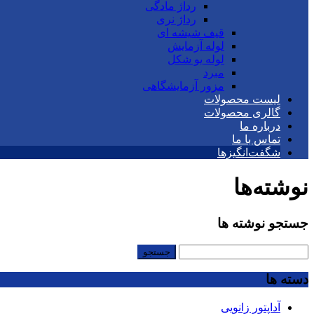
رداژ مادگی
رداژ نری
قیف شیشه ای
لوله آزمایش
لوله یو شکل
مبرد
مزور آزمایشگاهی
لیست محصولات
گالری محصولات
درباره ما
تماس با ما
شگفت‌انگیزها
نوشته‌ها
جستجو نوشته ها
جستجو
برای:
دسته ها
آداپتور زانویی