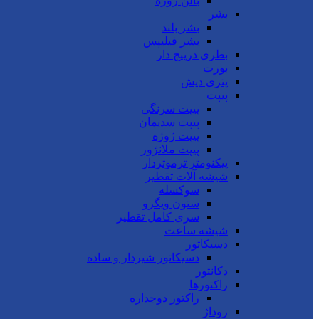
بالن ژوژه
بشر
بشر بلند
بشر فیلیپس
بطری درپیچ دار
بورت
پتری دیش
پیپت
پیپت سرنگی
پیپت سدیمان
پیپت ژوژه
پیپت ملانژور
پیکنومتر ترموتردار
شیشه آلات تقطیر
سوکسله
ستون ویگرو
سری کامل تقطیر
شیشه ساعت
دسیکاتور
دسیکاتور شیردار و ساده
دکانتور
راکتورها
راکتور دوجداره
روداژ