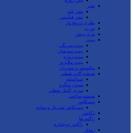
بالن ژوژه
بشر
بشر بلند
بشر فیلیپس
بطری درپیچ دار
بورت
پتری دیش
پیپت
پیپت سرنگی
پیپت سدیمان
پیپت ژوژه
پیپت ملانژور
پیکنومتر ترموتردار
شیشه آلات تقطیر
سوکسله
ستون ویگرو
سری کامل تقطیر
شیشه ساعت
دسیکاتور
دسیکاتور شیردار و ساده
دکانتور
راکتورها
راکتور دوجداره
روداژ