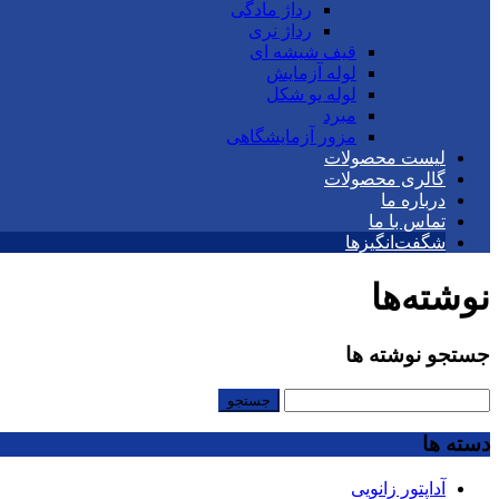
رداژ مادگی
رداژ نری
قیف شیشه ای
لوله آزمایش
لوله یو شکل
مبرد
مزور آزمایشگاهی
لیست محصولات
گالری محصولات
درباره ما
تماس با ما
شگفت‌انگیزها
نوشته‌ها
جستجو نوشته ها
جستجو
برای:
دسته ها
آداپتور زانویی