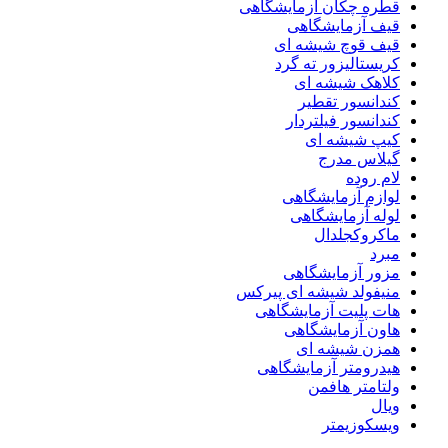
قطره چکان آزمایشگاهی
قیف آزمایشگاهی
قیف قوچ شیشه ای
کریستالیزور ته گرد
کلاهک شیشه ای
کندانسور تقطیر
کندانسور فیلتردار
کیپ شیشه ای
گیلاس مدرج
لام روده
لوازم آزمایشگاهی
لوله آزمایشگاهی
ماکروکجلدال
مبرد
مزور آزمایشگاهی
منیفولد شیشه ای پیرکس
هات پلیت آزمایشگاهی
هاون آزمایشگاهی
همزن شیشه ای
هیدرومتر آزمایشگاهی
ولتامتر هافمن
ویال
ویسکوزیمتر