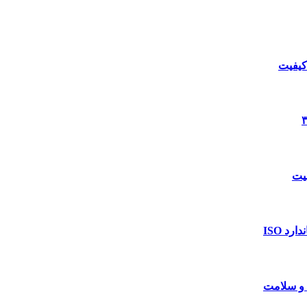
د ISO
 و سلامت