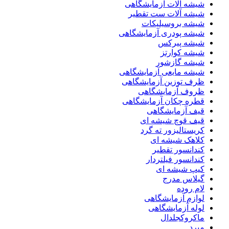
شیشه آلات آزمایشگاهی
شیشه آلات ست تقطیر
شیشه بروسیلیکات
شیشه پودری آزمایشگاهی
شیشه پیرکس
شیشه کوارتز
شیشه گازشور
شیشه مایعی آزمایشگاهی
ظرف توزین آزمایشگاهی
ظروف آزمایشگاهی
قطره چکان آزمایشگاهی
قیف آزمایشگاهی
قیف قوچ شیشه ای
کریستالیزور ته گرد
کلاهک شیشه ای
کندانسور تقطیر
کندانسور فیلتردار
کیپ شیشه ای
گیلاس مدرج
لام روده
لوازم آزمایشگاهی
لوله آزمایشگاهی
ماکروکجلدال
مبرد