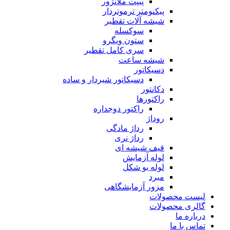
پیپت ملانژور
پیکنومتر ترموتردار
شیشه آلات تقطیر
سوکسله
ستون ویگرو
سری کامل تقطیر
شیشه ساعت
دسیکاتور
دسیکاتور شیردار و ساده
دکانتور
راکتورها
راکتور دوجداره
روداژ
رداژ مادگی
رداژ نری
قیف شیشه ای
لوله آزمایش
لوله یو شکل
مبرد
مزور آزمایشگاهی
لیست محصولات
گالری محصولات
درباره ما
تماس با ما