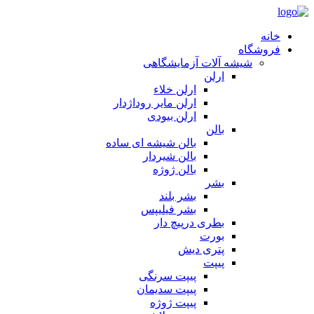
خانه
فروشگاه
شیشه آلات آزمایشگاهی
ارلن
ارلن خلاء
ارلن مایر روداژدار
ارلن بیودی
بالن
بالن شیشه ای ساده
بالن شیردار
بالن ژوژه
بشر
بشر بلند
بشر فیلیپس
بطری درپیچ دار
بورت
پتری دیش
پیپت
پیپت سرنگی
پیپت سدیمان
پیپت ژوژه