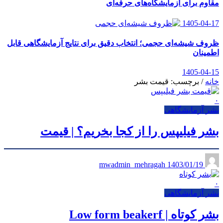
مقاوم برای آزمایشگاه‌های حرفه‌ای
1405-04-17
ظروف شیشه‌ای حجمی؛ انتخاب دقیق برای نتایج آزمایشگاهی قابل
اطمینان
1405-04-15
خانه
/
برچسب: قیمت بشر
۰
بشر آزمایشگاهی
بشر فیلیپس را از کجا بخریم؟ | قیمت
1403/01/19
mwadmin_mehragah
۰
بشر آزمایشگاهی
بشر کوتاه | Low form beakerf