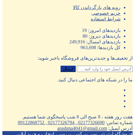
رویه های بازگرداندن کالا
حریم خصوصی
شرایط استفاده
بازدیدهای امروز:
19
بازدیدهای دیروز:
80
بازدیدهای امسال:
249,916
کل بازدیدها:
963,698
از تخفیف‌ها و جدیدترین‌های فروشگاه باخبر شوید:
ما را در شبکه های اجتماعی دنبال کنید.
هفت روز هفته ، 8 صبح الی 8 شب پاسخگوی شما هستیم.
شماره تماس:
02177326690 , 02177326794 , 09122868752
آدرس ایمیل:
arashma4041@gmail.com
فروشگاه اینترنتی نوین پیرکس، بررسی، انتخاب و خرید آنلاین