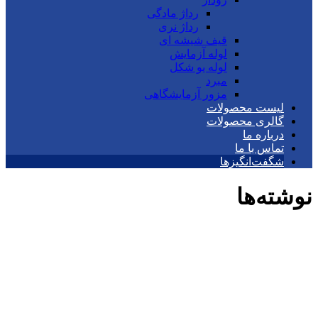
رداژ مادگی
رداژ نری
قیف شیشه ای
لوله آزمایش
لوله یو شکل
مبرد
مزور آزمایشگاهی
لیست محصولات
گالری محصولات
درباره ما
تماس با ما
شگفت‌انگیزها
نوشته‌ها