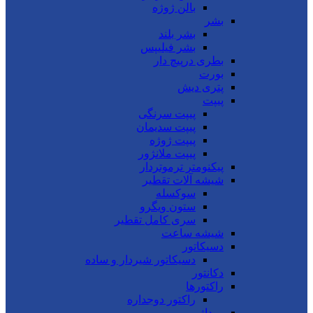
بالن ژوژه
بشر
بشر بلند
بشر فیلیپس
بطری درپیچ دار
بورت
پتری دیش
پیپت
پیپت سرنگی
پیپت سدیمان
پیپت ژوژه
پیپت ملانژور
پیکنومتر ترموتردار
شیشه آلات تقطیر
سوکسله
ستون ویگرو
سری کامل تقطیر
شیشه ساعت
دسیکاتور
دسیکاتور شیردار و ساده
دکانتور
راکتورها
راکتور دوجداره
روداژ