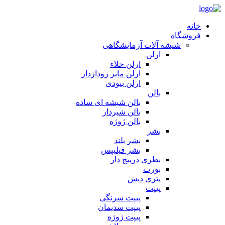
خانه
فروشگاه
شیشه آلات آزمایشگاهی
ارلن
ارلن خلاء
ارلن مایر روداژدار
ارلن بیودی
بالن
بالن شیشه ای ساده
بالن شیردار
بالن ژوژه
بشر
بشر بلند
بشر فیلیپس
بطری درپیچ دار
بورت
پتری دیش
پیپت
پیپت سرنگی
پیپت سدیمان
پیپت ژوژه