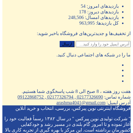
بازدیدهای امروز:
54
بازدیدهای دیروز:
178
بازدیدهای امسال:
248,506
کل بازدیدها:
963,995
از تخفیف‌ها و جدیدترین‌های فروشگاه باخبر شوید:
ما را در شبکه های اجتماعی دنبال کنید.
هفت روز هفته ، 8 صبح الی 8 شب پاسخگوی شما هستیم.
شماره تماس:
02177326690 , 02177326794 , 09122868752
آدرس ایمیل:
arashma4041@gmail.com
فروشگاه اینترنتی نوین پیرکس، بررسی، انتخاب و خرید آنلاین
" شرکت تولیدی نوین پیرکس " در سال ۱۳۸۲ رسماً فعالیت خود را
آغاز نموده و تا امروز گام بلندی در مسیر رشد و خودکفایی
کشورمان برداشته است. این مرکز با بهره گیری از تجربه کاری بالا