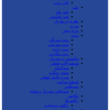
بالن ژوژه
بشر
بشر بلند
بشر فیلیپس
بطری درپیچ دار
بورت
پتری دیش
پیپت
پیپت سرنگی
پیپت سدیمان
پیپت ژوژه
پیپت ملانژور
پیکنومتر ترموتردار
شیشه آلات تقطیر
سوکسله
ستون ویگرو
سری کامل تقطیر
شیشه ساعت
دسیکاتور
دسیکاتور شیردار و ساده
دکانتور
راکتورها
راکتور دوجداره
روداژ