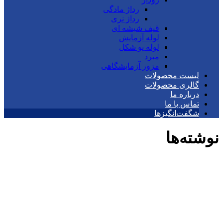
رداژ مادگی
رداژ نری
قیف شیشه ای
لوله آزمایش
لوله یو شکل
مبرد
مزور آزمایشگاهی
لیست محصولات
گالری محصولات
درباره ما
تماس با ما
شگفت‌انگیزها
نوشته‌ها