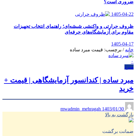
ضروری است؟
1405-04-22
ظروف حرارتی و واکنشی شیشه‌ای؛ راهنمای انتخاب تجهیزات
مقاوم برای آزمایشگاه‌های حرفه‌ای
1405-04-17
خانه
/
برچسب: قیمت مبرد ساده
۰
مبرد
مبرد ساده | کندانسور آزمایشگاهی | قیمت +
خرید
1403/01/30
mwadmin_mehragah
بازگشت به بالا
ضمانت برگشت