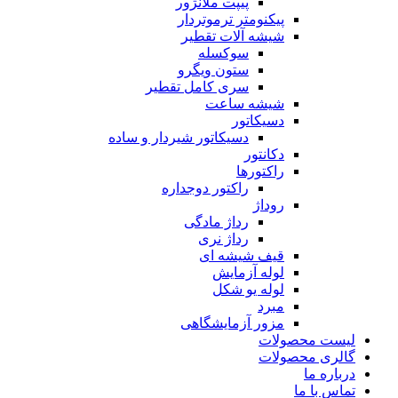
پیپت ملانژور
پیکنومتر ترموتردار
شیشه آلات تقطیر
سوکسله
ستون ویگرو
سری کامل تقطیر
شیشه ساعت
دسیکاتور
دسیکاتور شیردار و ساده
دکانتور
راکتورها
راکتور دوجداره
روداژ
رداژ مادگی
رداژ نری
قیف شیشه ای
لوله آزمایش
لوله یو شکل
مبرد
مزور آزمایشگاهی
لیست محصولات
گالری محصولات
درباره ما
تماس با ما