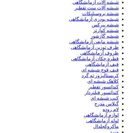
شیشه آلات آزمایشگاهی
شیشه آلات ست تقطیر
شیشه بروسیلیکات
شیشه پودری آزمایشگاهی
شیشه پیرکس
شیشه کوارتز
شیشه گازشور
شیشه مایعی آزمایشگاهی
ظرف توزین آزمایشگاهی
ظروف آزمایشگاهی
قطره چکان آزمایشگاهی
قیف آزمایشگاهی
قیف قوچ شیشه ای
کریستالیزور ته گرد
کلاهک شیشه ای
کندانسور تقطیر
کندانسور فیلتردار
کیپ شیشه ای
گیلاس مدرج
لام روده
لوازم آزمایشگاهی
لوله آزمایشگاهی
ماکروکجلدال
مبرد