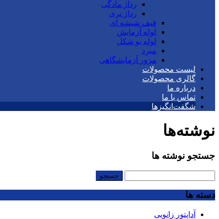
رداژ مادگی
رداژ نری
قیف شیشه ای
لوله آزمایش
لوله یو شکل
مبرد
مزور آزمایشگاهی
لیست محصولات
گالری محصولات
درباره ما
تماس با ما
شگفت‌انگیزها
نوشته‌ها
جستجو نوشته ها
جستجو
برای:
دسته ها
آداپتور زانویی