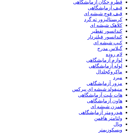
قطره چکان آزمایشگاهی
قیف آزمایشگاهی
قیف قوچ شیشه ای
کریستالیزور ته گرد
کلاهک شیشه ای
کندانسور تقطیر
کندانسور فیلتردار
کیپ شیشه ای
گیلاس مدرج
لام روده
لوازم آزمایشگاهی
لوله آزمایشگاهی
ماکروکجلدال
مبرد
مزور آزمایشگاهی
منیفولد شیشه ای پیرکس
هات پلیت آزمایشگاهی
هاون آزمایشگاهی
همزن شیشه ای
هیدرومتر آزمایشگاهی
ولتامتر هافمن
ویال
ویسکوزیمتر