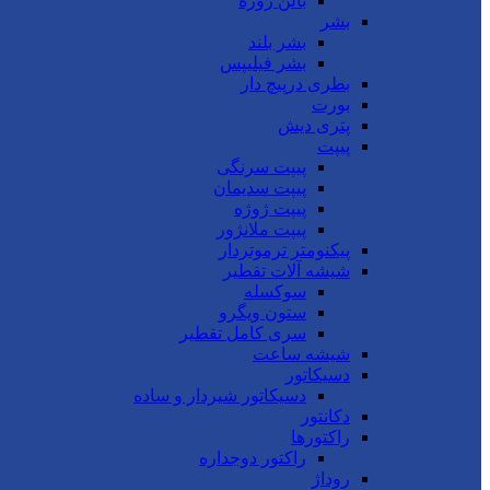
بالن ژوژه
بشر
بشر بلند
بشر فیلیپس
بطری درپیچ دار
بورت
پتری دیش
پیپت
پیپت سرنگی
پیپت سدیمان
پیپت ژوژه
پیپت ملانژور
پیکنومتر ترموتردار
شیشه آلات تقطیر
سوکسله
ستون ویگرو
سری کامل تقطیر
شیشه ساعت
دسیکاتور
دسیکاتور شیردار و ساده
دکانتور
راکتورها
راکتور دوجداره
روداژ