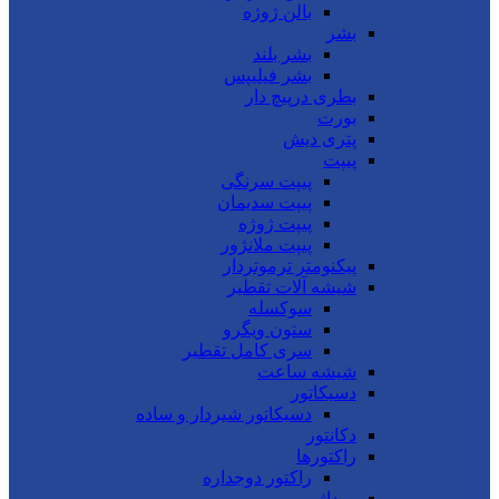
بالن ژوژه
بشر
بشر بلند
بشر فیلیپس
بطری درپیچ دار
بورت
پتری دیش
پیپت
پیپت سرنگی
پیپت سدیمان
پیپت ژوژه
پیپت ملانژور
پیکنومتر ترموتردار
شیشه آلات تقطیر
سوکسله
ستون ویگرو
سری کامل تقطیر
شیشه ساعت
دسیکاتور
دسیکاتور شیردار و ساده
دکانتور
راکتورها
راکتور دوجداره
روداژ