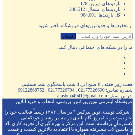
بازدیدهای دیروز:
178
بازدیدهای امسال:
248,512
کل بازدیدها:
964,001
از تخفیف‌ها و جدیدترین‌های فروشگاه باخبر شوید:
ما را در شبکه های اجتماعی دنبال کنید.
هفت روز هفته ، 8 صبح الی 8 شب پاسخگوی شما هستیم.
شماره تماس:
02177326690 , 02177326794 , 09122868752
آدرس ایمیل:
arashma4041@gmail.com
فروشگاه اینترنتی نوین پیرکس، بررسی، انتخاب و خرید آنلاین
" شرکت تولیدی نوین پیرکس " در سال ۱۳۸۲ رسماً فعالیت خود را
آغاز نموده و تا امروز گام بلندی در مسیر رشد و خودکفایی
کشورمان برداشته است. این مرکز با بهره گیری از تجربه کاری بالا
و ماشین‌آلات پیشرفته همواره با اعتقاد به بالاترین کیفیت و قیمت
مناسب محصولات خود را عرضه می نماید. شرکت نوین پیرکس