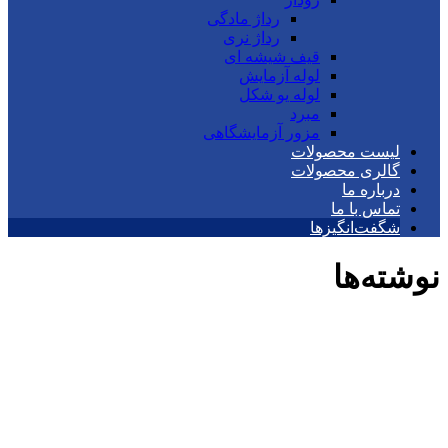
رداژ مادگی
رداژ نری
قیف شیشه ای
لوله آزمایش
لوله یو شکل
مبرد
مزور آزمایشگاهی
لیست محصولات
گالری محصولات
درباره ما
تماس با ما
شگفت‌انگیزها
نوشته‌ها