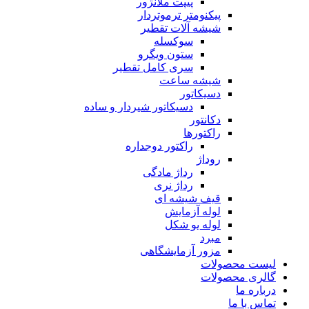
پیپت ملانژور
پیکنومتر ترموتردار
شیشه آلات تقطیر
سوکسله
ستون ویگرو
سری کامل تقطیر
شیشه ساعت
دسیکاتور
دسیکاتور شیردار و ساده
دکانتور
راکتورها
راکتور دوجداره
روداژ
رداژ مادگی
رداژ نری
قیف شیشه ای
لوله آزمایش
لوله یو شکل
مبرد
مزور آزمایشگاهی
لیست محصولات
گالری محصولات
درباره ما
تماس با ما