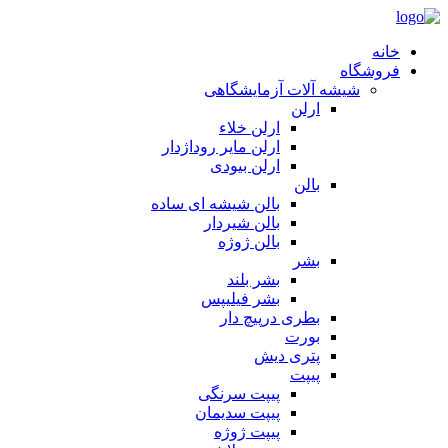
خانه
فروشگاه
شیشه آلات آزمایشگاهی
ارلن
ارلن خلاء
ارلن مایر روداژدار
ارلن بیودی
بالن
بالن شیشه ای ساده
بالن شیردار
بالن ژوژه
بشر
بشر بلند
بشر فیلیپس
بطری درپیچ دار
بورت
پتری دیش
پیپت
پیپت سرنگی
پیپت سدیمان
پیپت ژوژه