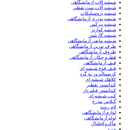
شیشه آلات آزمایشگاهی
شیشه آلات ست تقطیر
شیشه بروسیلیکات
شیشه پودری آزمایشگاهی
شیشه پیرکس
شیشه کوارتز
شیشه گازشور
شیشه مایعی آزمایشگاهی
ظرف توزین آزمایشگاهی
ظروف آزمایشگاهی
قطره چکان آزمایشگاهی
قیف آزمایشگاهی
قیف قوچ شیشه ای
کریستالیزور ته گرد
کلاهک شیشه ای
کندانسور تقطیر
کندانسور فیلتردار
کیپ شیشه ای
گیلاس مدرج
لام روده
لوازم آزمایشگاهی
لوله آزمایشگاهی
ماکروکجلدال
مبرد