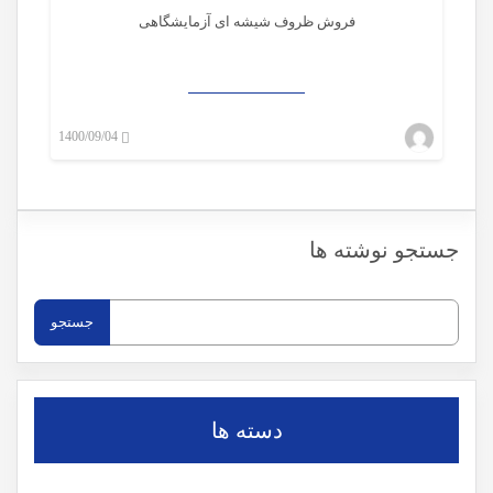
فروش ظروف شیشه ای آزمایشگاهی
1400/09/04
mwadmin_mehragah
۰
جستجو نوشته ها
جستجو
برای:
دسته ها