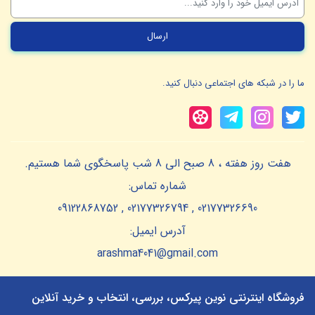
ما را در شبکه های اجتماعی دنبال کنید.
هفت روز هفته ، 8 صبح الی 8 شب پاسخگوی شما هستیم.
شماره تماس:
02177326690 , 02177326794 , 09122868752
آدرس ایمیل:
arashma4041@gmail.com
فروشگاه اینترنتی نوین پیرکس، بررسی، انتخاب و خرید آنلاین