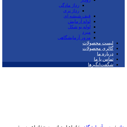
رداژ مادگی
رداژ نری
قیف شیشه ای
لوله آزمایش
لوله یو شکل
مبرد
مزور آزمایشگاهی
لیست محصولات
گالری محصولات
درباره ما
تماس با ما
شگفت‌انگیزها