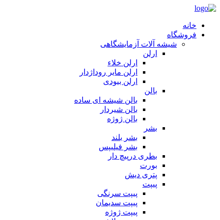
خانه
فروشگاه
شیشه آلات آزمایشگاهی
ارلن
ارلن خلاء
ارلن مایر روداژدار
ارلن بیودی
بالن
بالن شیشه ای ساده
بالن شیردار
بالن ژوژه
بشر
بشر بلند
بشر فیلیپس
بطری درپیچ دار
بورت
پتری دیش
پیپت
پیپت سرنگی
پیپت سدیمان
پیپت ژوژه