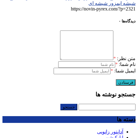
شیشه ای
مزور شیشه ای
https://novin-pyrex.com/?p=2321
دیدگاه‌ها
۰
متن نظر:
*
نام شما:
*
ایمیل شما:
*
جستجو نوشته ها
جستجو
برای:
دسته ها
آداپتور زانویی
اپلیکیشن