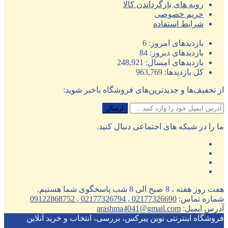
رویه های بازگرداندن کالا
حریم خصوصی
شرایط استفاده
بازدیدهای امروز:
6
بازدیدهای دیروز:
84
بازدیدهای امسال:
248,921
کل بازدیدها:
963,769
از تخفیف‌ها و جدیدترین‌های فروشگاه باخبر شوید:
ما را در شبکه های اجتماعی دنبال کنید.
هفت روز هفته ، 8 صبح الی 8 شب پاسخگوی شما هستیم.
شماره تماس:
02177326690 , 02177326794 , 09122868752
آدرس ایمیل:
arashma4041@gmail.com
فروشگاه اینترنتی نوین پیرکس، بررسی، انتخاب و خرید آنلاین