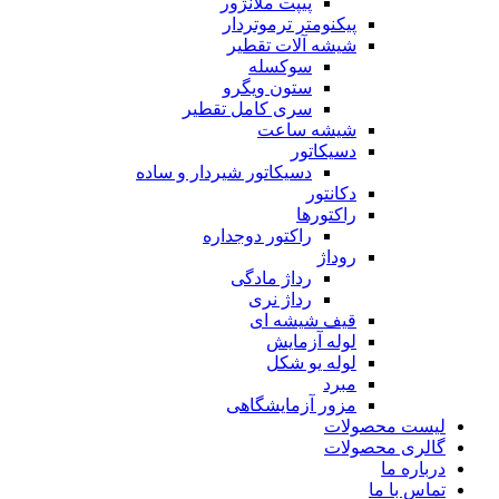
پیپت ملانژور
پیکنومتر ترموتردار
شیشه آلات تقطیر
سوکسله
ستون ویگرو
سری کامل تقطیر
شیشه ساعت
دسیکاتور
دسیکاتور شیردار و ساده
دکانتور
راکتورها
راکتور دوجداره
روداژ
رداژ مادگی
رداژ نری
قیف شیشه ای
لوله آزمایش
لوله یو شکل
مبرد
مزور آزمایشگاهی
لیست محصولات
گالری محصولات
درباره ما
تماس با ما