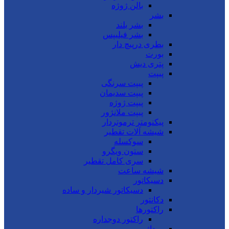
بالن ژوژه
بشر
بشر بلند
بشر فیلیپس
بطری درپیچ دار
بورت
پتری دیش
پیپت
پیپت سرنگی
پیپت سدیمان
پیپت ژوژه
پیپت ملانژور
پیکنومتر ترموتردار
شیشه آلات تقطیر
سوکسله
ستون ویگرو
سری کامل تقطیر
شیشه ساعت
دسیکاتور
دسیکاتور شیردار و ساده
دکانتور
راکتورها
راکتور دوجداره
روداژ