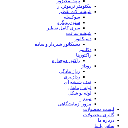
پیپت ملانژور
پیکنومتر ترموتردار
شیشه آلات تقطیر
سوکسله
ستون ویگرو
سری کامل تقطیر
شیشه ساعت
دسیکاتور
دسیکاتور شیردار و ساده
دکانتور
راکتورها
راکتور دوجداره
روداژ
رداژ مادگی
رداژ نری
قیف شیشه ای
لوله آزمایش
لوله یو شکل
مبرد
مزور آزمایشگاهی
لیست محصولات
گالری محصولات
درباره ما
تماس با ما