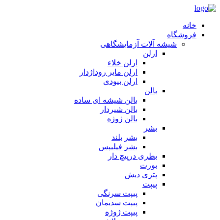
خانه
فروشگاه
شیشه آلات آزمایشگاهی
ارلن
ارلن خلاء
ارلن مایر روداژدار
ارلن بیودی
بالن
بالن شیشه ای ساده
بالن شیردار
بالن ژوژه
بشر
بشر بلند
بشر فیلیپس
بطری درپیچ دار
بورت
پتری دیش
پیپت
پیپت سرنگی
پیپت سدیمان
پیپت ژوژه