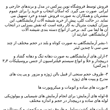
فروش توسط فروشگاه نوین پیرکس در مدل و برندهای خارجی و
ایرانی صورت می گیرد. که امکان انتخاب و خرید را برای عموم
مشتریان و همکاران به صورت فروش عمده و خرد تسهیل می
نماید. در حالت کلی، پیش از خرید شیشه آلات آزمایشگاهی، این
میزان کیفیت متریال به کار رفته است که نقش بسزایی در انتخاب
آن ها ایفا می کند. برخی از انواع دسته بندی شیشه آلات
آزمایشگاهی عبارتند از:
۱-بشر آزمایشگاهی به صورت کوتاه و بلند در حجم مختلف از چند
سی سی تا چندین لیتر
۲-ارلن های آزمایشگاهی به صورت دهانه تنگ و دهانه گشاد و
درپیچدار و خلا و انواع سیستم فیلتراسیون از جنس بروسیلیکات ۳٫۳
( پیرکس)
۳- ظروف حجم سنجی از قبیل بالن ژوژه و مزور و پی پت های
مدرج و پیپت های ژوژه
۴-بورت های ساده و اتومات و میکروبورت ها
۵-لوله های آزمایش: برای انجام آزمایش های شیمیایی و بیولوژیکی
لوله های ساده و درپیچدار در حجم و اندازه مختلف
۶- پلیت های کشت سلول و ظروف توزین و پیکنومتر و کریستالیزور