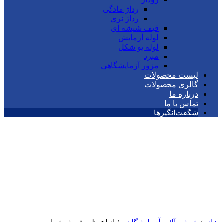
رداژ مادگی
رداژ نری
قیف شیشه ای
لوله آزمایش
لوله یو شکل
مبرد
مزور آزمایشگاهی
لیست محصولات
گالری محصولات
درباره ما
تماس با ما
شگفت‌انگیزها