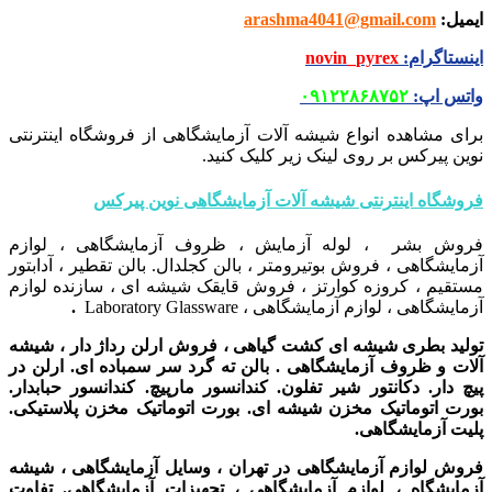
ایمیل
:
arashma4041@gmail.com
اینستاگرام
:
novin_pyrex
واتس اپ
:
۰۹۱۲۲۸۶۸۷۵۲
برای مشاهده انواع شیشه آلات آزمایشگاهی از فروشگاه اینترنتی
نوین پیرکس بر روی لینک زیر کلیک کنید.
فروشگاه اینترنتی شیشه آلات آزمایشگاهی نوین پیرکس
فروش بشر ، لوله آزمایش ، ظروف آزمایشگاهی ، لوازم
آزمایشگاهی ، فروش بوتیرومتر ، بالن کجلدال. بالن تقطیر ، آدابتور
مستقیم ، کروزه کوارتز ، فروش قایقک شیشه ای ، سازنده لوازم
آزمایشگاهی ، لوازم آزمایشگاهی ، Laboratory Glassware
.
تولید بطری شیشه ای کشت گیاهی ، فروش ارلن رداژ دار ، شیشه
آلات و ظروف آزمایشگاهی . بالن ته گرد سر سمباده ای. ارلن در
پیچ دار. دکانتور شیر تفلون. کندانسور مارپیچ. کندانسور حبابدار.
بورت اتوماتیک مخزن شیشه ای. بورت اتوماتیک مخزن پلاستیکی.
پلیت آزمایشگاهی.
فروش لوازم آزمایشگاهی در تهران ، وسایل آزمایشگاهی ، شیشه
آزمایشگاه ، لوازم آزمایشگاهی ، تجهیزات آزمایشگاهی. تفاوت