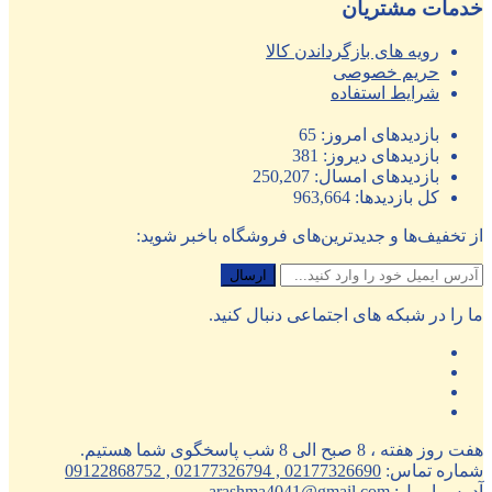
خدمات مشتریان
رویه های بازگرداندن کالا
حریم خصوصی
شرایط استفاده
بازدیدهای امروز:
65
بازدیدهای دیروز:
381
بازدیدهای امسال:
250,207
کل بازدیدها:
963,664
از تخفیف‌ها و جدیدترین‌های فروشگاه باخبر شوید:
ما را در شبکه های اجتماعی دنبال کنید.
هفت روز هفته ، 8 صبح الی 8 شب پاسخگوی شما هستیم.
شماره تماس:
02177326690 , 02177326794 , 09122868752
آدرس ایمیل:
arashma4041@gmail.com