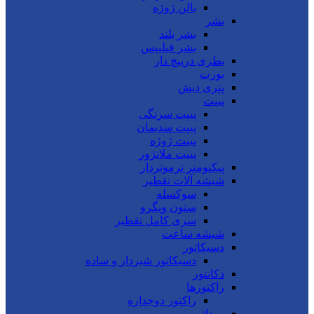
بالن ژوژه
بشر
بشر بلند
بشر فیلیپس
بطری درپیچ دار
بورت
پتری دیش
پیپت
پیپت سرنگی
پیپت سدیمان
پیپت ژوژه
پیپت ملانژور
پیکنومتر ترموتردار
شیشه آلات تقطیر
سوکسله
ستون ویگرو
سری کامل تقطیر
شیشه ساعت
دسیکاتور
دسیکاتور شیردار و ساده
دکانتور
راکتورها
راکتور دوجداره
روداژ