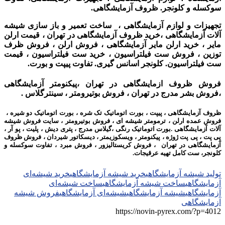
سوکسله و کلونجر. ظروف آزمایشگاهی.
تجهیزات و لوازم آزمایشگاهی ، ساخت تعمیر و باز سازی شیشه
آلات آزمایشگاهی ،
خرید ظروف آزمایشگاهی در تهران ،
قیمت ارلن
مایر ، خرید ارلن مایر آزمایشگاهی ، فروش ارلن ، فروش ظرف
توزین ، فروش ست فیلتراسیون ، خرید ست فیلتراسیون ، قیمت
ست فیلتراسیون. کلونجر اسانس گیری. تفاوت پیپت و بورت.
فروش ظروف ازمایشگاهی در تهران ،پیکنومتر آزمایشگاهی
،فروش بشر مدرج در تهران ، فروش بوتیرومتر ، سینترگلاس .
ظروف آزمایشگاهی ، پیپت ، بورت اتوماتیک تک شره ، بورت اتوماتیک دو شیره ،
فروش عمده ارلن ، ترمومتر شیشه ای ، فروش بوتیرومتر ،
سایت فروش شیشه
آلات آزمایشگاهی .
بورت اتوماتیک رنگی ،
گیلاس مدرج ،
پتری دیش ، پلیت ، پو آر ،
پی پت ، پی پت ژوژه ، پیکنومتر ، ویسکوزیمتر ، دیسکاتور شیردان ،
فروش ظروف
آزمایشگاهی در تهران ، فروش کریستالیزور ، فروش مبرد ، تفاوت سوکسله و
کلونجر، ست کامل تهیه عرقیجات.
تولید شیشه آزمایشگاهی
خرید شیشه آزمایشگاهی
خرید شیشه‌ای
آزمایشگاهی
ساخت شیشه آزمایشگاهی
ساخت شیشه‌ای
آزمایشگاهی
شیشه آزمایشگاهی
شیشه‌ای آزمایشگاهی
فروش شیشه
آزمایشگاهی
https://novin-pyrex.com/?p=4012