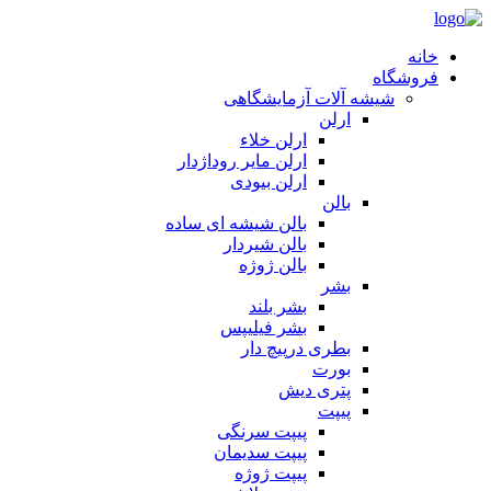
خانه
فروشگاه
شیشه آلات آزمایشگاهی
ارلن
ارلن خلاء
ارلن مایر روداژدار
ارلن بیودی
بالن
بالن شیشه ای ساده
بالن شیردار
بالن ژوژه
بشر
بشر بلند
بشر فیلیپس
بطری درپیچ دار
بورت
پتری دیش
پیپت
پیپت سرنگی
پیپت سدیمان
پیپت ژوژه