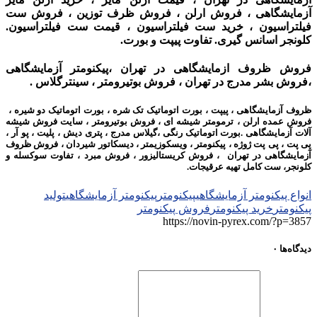
آزمایشگاهی ، فروش ارلن ، فروش ظرف توزین ، فروش ست
فیلتراسیون ، خرید ست فیلتراسیون ، قیمت ست فیلتراسیون.
کلونجر اسانس گیری. تفاوت پیپت و بورت.
فروش ظروف ازمایشگاهی در تهران ،پیکنومتر آزمایشگاهی
،فروش بشر مدرج در تهران ، فروش بوتیرومتر ، سینترگلاس .
ظروف آزمایشگاهی ، پیپت ، بورت اتوماتیک تک شره ، بورت اتوماتیک دو شیره ،
فروش عمده ارلن ، ترمومتر شیشه ای ، فروش بوتیرومتر ،
سایت فروش شیشه
آلات آزمایشگاهی .
بورت اتوماتیک رنگی ،
گیلاس مدرج ،
پتری دیش ، پلیت ، پو آر ،
پی پت ، پی پت ژوژه ، پیکنومتر ، ویسکوزیمتر ، دیسکاتور شیردان ،
فروش ظروف
آزمایشگاهی در تهران ، فروش کریستالیزور ، فروش مبرد ، تفاوت سوکسله و
کلونجر، ست کامل تهیه عرقیجات.
انواع پیکنومتر آزمایشگاهی
پیکنومتر
پیکنومتر آزمایشگاهی
تولید
پیکنومتر
خرید پیکنومتر
فروش پیکنومتر
https://novin-pyrex.com/?p=3857
دیدگاه‌ها
۰