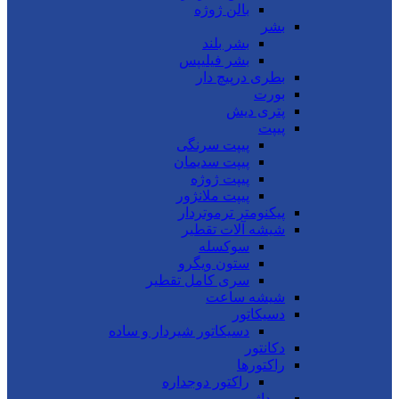
بالن ژوژه
بشر
بشر بلند
بشر فیلیپس
بطری درپیچ دار
بورت
پتری دیش
پیپت
پیپت سرنگی
پیپت سدیمان
پیپت ژوژه
پیپت ملانژور
پیکنومتر ترموتردار
شیشه آلات تقطیر
سوکسله
ستون ویگرو
سری کامل تقطیر
شیشه ساعت
دسیکاتور
دسیکاتور شیردار و ساده
دکانتور
راکتورها
راکتور دوجداره
روداژ