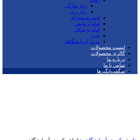
رداژ مادگی
رداژ نری
قیف شیشه ای
لوله آزمایش
لوله یو شکل
مبرد
مزور آزمایشگاهی
لیست محصولات
گالری محصولات
درباره ما
تماس با ما
شگفت‌انگیزها