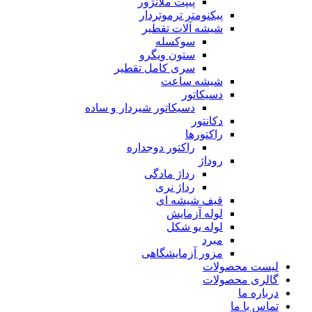
پیپت ملانژور
پیکنومتر ترموتردار
شیشه آلات تقطیر
سوکسله
ستون ویگرو
سری کامل تقطیر
شیشه ساعت
دسیکاتور
دسیکاتور شیردار و ساده
دکانتور
راکتورها
راکتور دوجداره
روداژ
رداژ مادگی
رداژ نری
قیف شیشه ای
لوله آزمایش
لوله یو شکل
مبرد
مزور آزمایشگاهی
لیست محصولات
گالری محصولات
درباره ما
تماس با ما