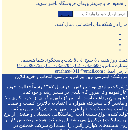
از تخفیف‌ها و جدیدترین‌های فروشگاه باخبر شوید:
ما را در شبکه های اجتماعی دنبال کنید.
هفت روز هفته ، 8 صبح الی 8 شب پاسخگوی شما هستیم.
شماره تماس:
02177326690 , 02177326794 , 09122868752
آدرس ایمیل:
arashma4041@gmail.com
فروشگاه اینترنتی نوین پیرکس، بررسی، انتخاب و خرید آنلاین
" شرکت تولیدی نوین پیرکس " در سال ۱۳۸۲ رسماً فعالیت خود را
آغاز نموده و تا امروز گام بلندی در مسیر رشد و خودکفایی
کشورمان برداشته است. این مرکز با بهره گیری از تجربه کاری بالا
و ماشین‌آلات پیشرفته همواره با اعتقاد به بالاترین کیفیت و قیمت
مناسب محصولات خود را عرضه می نماید. شرکت نوین پیرکس
تولید کننده انواع شیشه آلات آزمایشگاهی تحقیقاتی و صنعتی از نوع
بروسیلیکات (پیرکس) می باشد. این شرکت همچنین تخصص کار بر
روی شیشه‌های کوارتز رانیز دارا است. این شرکت همچنین در