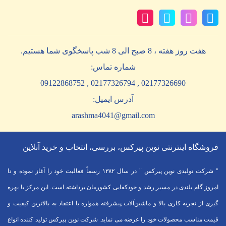
هفت روز هفته ، 8 صبح الی 8 شب پاسخگوی شما هستیم.
شماره تماس:
02177326690 , 02177326794 , 09122868752
آدرس ایمیل:
arashma4041@gmail.com
فروشگاه اینترنتی نوین پیرکس، بررسی، انتخاب و خرید آنلاین
" شرکت تولیدی نوین پیرکس " در سال ۱۳۸۲ رسماً فعالیت خود را آغاز نموده و تا
امروز گام بلندی در مسیر رشد و خودکفایی کشورمان برداشته است. این مرکز با بهره
گیری از تجربه کاری بالا و ماشین‌آلات پیشرفته همواره با اعتقاد به بالاترین کیفیت و
قیمت مناسب محصولات خود را عرضه می نماید. شرکت نوین پیرکس تولید کننده انواع