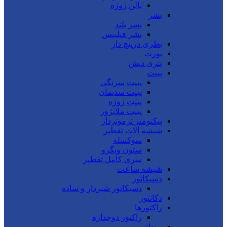
بالن ژوژه
بشر
بشر بلند
بشر فیلیپس
بطری درپیچ دار
بورت
پتری دیش
پیپت
پیپت سرنگی
پیپت سدیمان
پیپت ژوژه
پیپت ملانژور
پیکنومتر ترموتردار
شیشه آلات تقطیر
سوکسله
ستون ویگرو
سری کامل تقطیر
شیشه ساعت
دسیکاتور
دسیکاتور شیردار و ساده
دکانتور
راکتورها
راکتور دوجداره
روداژ