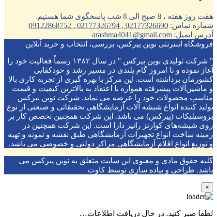
هفت روز هفته ، 8 صبح الی 8 شب پاسخگوی شما هستیم.
شماره تماس:
02177326690 , 02177326794 , 09122868752
آدرس ایمیل:
arashma4041@gmail.com
فروشگاه اینترنتی نوین پیرکس، بررسی، انتخاب و خرید آنلاین
" شرکت تولیدی نوین پیرکس " در سال ۱۳۸۲ رسماً فعالیت خود را
آغاز نموده و تا امروز گام بلندی در مسیر رشد و خودکفایی
کشورمان برداشته است. این مرکز با بهره گیری از تجربه کاری بالا
و ماشین‌آلات پیشرفته همواره با اعتقاد به بالاترین کیفیت و قیمت
مناسب محصولات خود را عرضه می نماید. شرکت نوین پیرکس
تولید کننده انواع شیشه آلات آزمایشگاهی تحقیقاتی و صنعتی از نوع
بروسیلیکات (پیرکس) می باشد. این شرکت همچنین تخصص کار بر
روی شیشه‌های کوارتز رانیز دارا است. این شرکت همچنین در
زمینه ساخت انواع تجهیزات آزمایشگاهی طبق نقشه و نمونه و تهیه
و توزیع انواع اقلام آزمایشگاهی ‌مراکز دولتی و خصوصی می باشد.
کلیه حقوق مادی و معنوی این سایت متعلق به نوین پیرکس می
باشد. طراحی و پیاده سازی توسط کاوت
×
لطفا صبر کنید. در حال دریافت اطلاعات…