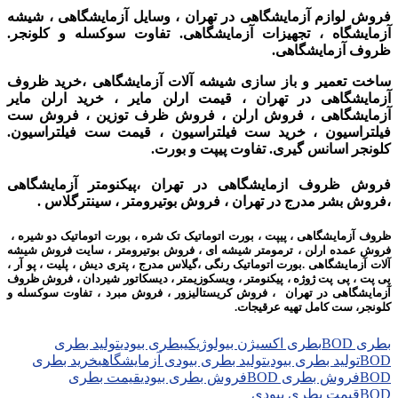
فروش لوازم آزمایشگاهی در تهران ، وسایل آزمایشگاهی ، شیشه
آزمایشگاه ، تجهیزات آزمایشگاهی. تفاوت سوکسله و کلونجر.
ظروف آزمایشگاهی.
ساخت تعمیر و باز سازی شیشه آلات آزمایشگاهی ،
خرید ظروف
آزمایشگاهی در تهران ،
قیمت ارلن مایر ، خرید ارلن مایر
آزمایشگاهی ، فروش ارلن ، فروش ظرف توزین ، فروش ست
فیلتراسیون ، خرید ست فیلتراسیون ، قیمت ست فیلتراسیون.
کلونجر اسانس گیری. تفاوت پیپت و بورت.
فروش ظروف ازمایشگاهی در تهران ،پیکنومتر آزمایشگاهی
،فروش بشر مدرج در تهران ، فروش بوتیرومتر ، سینترگلاس .
ظروف آزمایشگاهی ، پیپت ، بورت اتوماتیک تک شره ، بورت اتوماتیک دو شیره ،
فروش عمده ارلن ، ترمومتر شیشه ای ، فروش بوتیرومتر ،
سایت فروش شیشه
آلات آزمایشگاهی .
بورت اتوماتیک رنگی ،
گیلاس مدرج ،
پتری دیش ، پلیت ، پو آر ،
پی پت ، پی پت ژوژه ، پیکنومتر ، ویسکوزیمتر ، دیسکاتور شیردان ،
فروش ظروف
آزمایشگاهی در تهران ، فروش کریستالیزور ، فروش مبرد ، تفاوت سوکسله و
کلونجر، ست کامل تهیه عرقیجات.
بطری‌ BOD
بطری اکسیژن بیولوژیکی
بطری بیودی
تولید بطری
BOD
تولید بطری بیودی
تولید بطری بیودی آزمایشگاهی
خرید بطری
BOD
فروش بطری BOD
فروش بطری بیودی
قیمت بطری
BOD
قیمت بطری بیودی