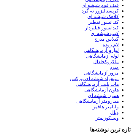
قیف قوچ شیشه ای
کریستالیزور ته گرد
کلاهک شیشه ای
کندانسور تقطیر
کندانسور فیلتردار
کیپ شیشه ای
گیلاس مدرج
لام روده
لوازم آزمایشگاهی
لوله آزمایشگاهی
ماکروکجلدال
مبرد
مزور آزمایشگاهی
منیفولد شیشه ای پیرکس
هات پلیت آزمایشگاهی
هاون آزمایشگاهی
همزن شیشه ای
هیدرومتر آزمایشگاهی
ولتامتر هافمن
ویال
ویسکوزیمتر
تازه ترین نوشته‌ها