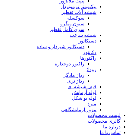
پیپت ملانژور
پیکنومتر ترموتردار
شیشه آلات تقطیر
سوکسله
ستون ویگرو
سری کامل تقطیر
شیشه ساعت
دسیکاتور
دسیکاتور شیردار و ساده
دکانتور
راکتورها
راکتور دوجداره
روداژ
رداژ مادگی
رداژ نری
قیف شیشه ای
لوله آزمایش
لوله یو شکل
مبرد
مزور آزمایشگاهی
لیست محصولات
گالری محصولات
درباره ما
تماس با ما