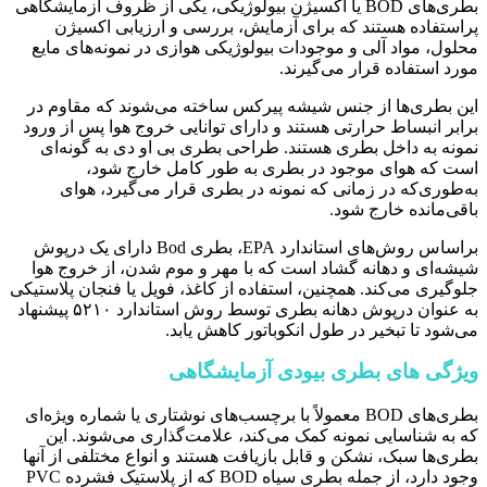
بطری‌های BOD یا اکسیژن بیولوژیکی، یکی از ظروف آزمایشگاهی
پراستفاده هستند که برای آزمایش، بررسی و ارزیابی اکسیژن
محلول، مواد آلی و موجودات بیولوژیکی هوازی در نمونه‌های مایع
مورد استفاده قرار می‌گیرند.
این بطری‌ها از جنس شیشه پیرکس ساخته می‌شوند که مقاوم در
برابر انبساط حرارتی هستند و دارای توانایی خروج هوا پس از ورود
نمونه به داخل بطری هستند. طراحی بطری‌ بی او دی به گونه‌ای
است که هوای موجود در بطری به طور کامل خارج شود،
به‌طوری‌که در زمانی که نمونه در بطری قرار می‌گیرد، هوای
باقی‌مانده خارج شود.
براساس روش‌های استاندارد EPA، بطری Bod دارای یک درپوش
شیشه‌ای و دهانه گشاد است که با مهر و موم شدن، از خروج هوا
جلوگیری می‌کند. همچنین، استفاده از کاغذ، فویل یا فنجان پلاستیکی
به عنوان درپوش دهانه بطری توسط روش استاندارد ۵۲۱۰ پیشنهاد
می‌شود تا تبخیر در طول انکوباتور کاهش یابد.
ویژگی های بطری بیودی آزمایشگاهی
بطری‌های BOD معمولاً با برچسب‌های نوشتاری یا شماره ویژه‌ای
که به شناسایی نمونه کمک می‌کند، علامت‌گذاری می‌شوند. این
بطری‌ها سبک، نشکن و قابل بازیافت هستند و انواع مختلفی از آنها
وجود دارد، از جمله بطری سیاه BOD که از پلاستیک فشرده PVC