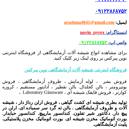
۰۹۱۲۲۸۶۸۷۵۲
ایمیل
:
arashma4041@gmail.com
اینستاگرام
:
novin_pyrex
واتس اپ
:
۰۹۱۲۲۸۶۸۷۵۲
برای مشاهده انواع شیشه آلات آزمایشگاهی از فروشگاه اینترنتی
نوین پیرکس بر روی لینک زیر کلیک کنید.
فروشگاه اینترنتی شیشه آلات آزمایشگاهی نوین پیرکس
فروش بشر ، لوله آزمایش ، ظروف آزمایشگاهی ، فروش
بوتیرومتر ، بالن کجلدال. بالن تقطیر ، آدابتور مستقیم ، کروزه
کوارتز ، فروش قایقک شیشه ای ، Laboratory Glassware
.
تولید بطری شیشه ای کشت گیاهی ، فروش ارلن رداژ دار ، شیشه
آلات و ظروف آزمایشگاهی . بالن ته گرد سر سمباده ای. ارلن در
پیچ دار. دکانتور شیر تفلون. کندانسور مارپیچ. کندانسور حبابدار.
بورت اتوماتیک مخزن شیشه ای. بورت اتوماتیک مخزن پلاستیکی.
پلیت آزمایشگاهی.