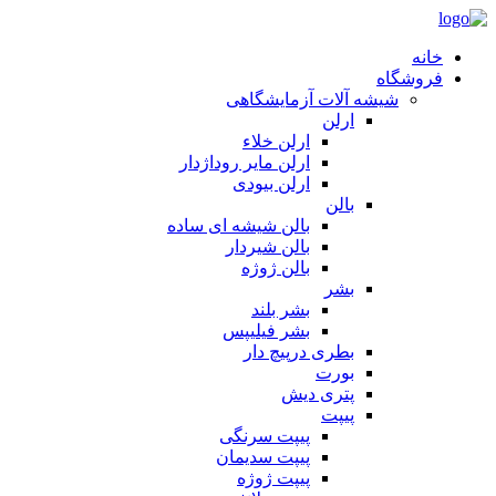
خانه
فروشگاه
شیشه آلات آزمایشگاهی
ارلن
ارلن خلاء
ارلن مایر روداژدار
ارلن بیودی
بالن
بالن شیشه ای ساده
بالن شیردار
بالن ژوژه
بشر
بشر بلند
بشر فیلیپس
بطری درپیچ دار
بورت
پتری دیش
پیپت
پیپت سرنگی
پیپت سدیمان
پیپت ژوژه