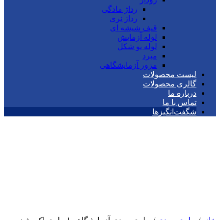
رداژ مادگی
رداژ نری
قیف شیشه ای
لوله آزمایش
لوله یو شکل
مبرد
مزور آزمایشگاهی
لیست محصولات
گالری محصولات
درباره ما
تماس با ما
شگفت‌انگیزها