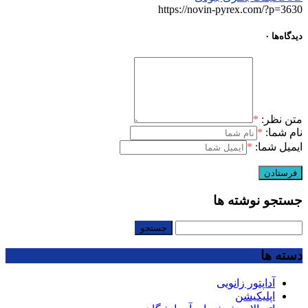
https://novin-pyrex.com/?p=3630
دیدگاه‌ها
۰
متن نظر:
*
نام شما:
*
ایمیل شما:
*
جستجو نوشته ها
جستجو
برای:
دسته ها
آداپتور زانویی
اپلیکیشن