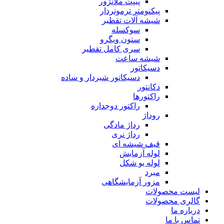
پیپت ملانژور
پیکنومتر ترموتردار
شیشه آلات تقطیر
سوکسله
ستون ویگرو
سری کامل تقطیر
شیشه ساعت
دسیکاتور
دسیکاتور شیردار و ساده
دکانتور
راکتورها
راکتور دوجداره
روداژ
رداژ مادگی
رداژ نری
قیف شیشه ای
لوله آزمایش
لوله یو شکل
مبرد
مزور آزمایشگاهی
لیست محصولات
گالری محصولات
درباره ما
تماس با ما