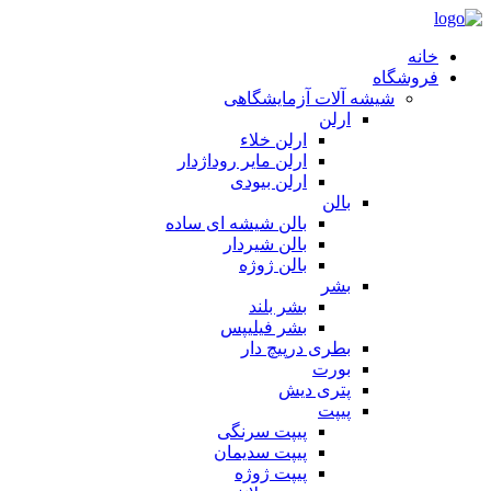
خانه
فروشگاه
شیشه آلات آزمایشگاهی
ارلن
ارلن خلاء
ارلن مایر روداژدار
ارلن بیودی
بالن
بالن شیشه ای ساده
بالن شیردار
بالن ژوژه
بشر
بشر بلند
بشر فیلیپس
بطری درپیچ دار
بورت
پتری دیش
پیپت
پیپت سرنگی
پیپت سدیمان
پیپت ژوژه