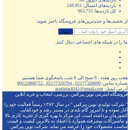
بازدیدهای امسال:
249,951
کل بازدیدها:
963,733
از تخفیف‌ها و جدیدترین‌های فروشگاه باخبر شوید:
ما را در شبکه های اجتماعی دنبال کنید.
هفت روز هفته ، 8 صبح الی 8 شب پاسخگوی شما هستیم.
شماره تماس:
02177326690 , 02177326794 , 09122868752
آدرس ایمیل:
arashma4041@gmail.com
فروشگاه اینترنتی نوین پیرکس، بررسی، انتخاب و خرید آنلاین
" شرکت تولیدی نوین پیرکس " در سال ۱۳۸۲ رسماً فعالیت خود را
آغاز نموده و تا امروز گام بلندی در مسیر رشد و خودکفایی
کشورمان برداشته است. این مرکز با بهره گیری از تجربه کاری بالا
و ماشین‌آلات پیشرفته همواره با اعتقاد به بالاترین کیفیت و قیمت
مناسب محصولات خود را عرضه می نماید. شرکت نوین پیرکس