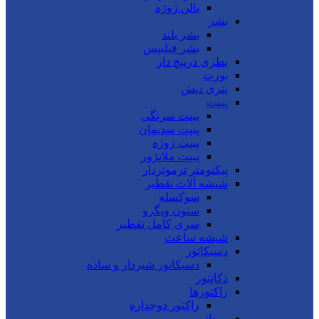
بالن ژوژه
بشر
بشر بلند
بشر فیلیپس
بطری درپیچ دار
بورت
پتری دیش
پیپت
پیپت سرنگی
پیپت سدیمان
پیپت ژوژه
پیپت ملانژور
پیکنومتر ترموتردار
شیشه آلات تقطیر
سوکسله
ستون ویگرو
سری کامل تقطیر
شیشه ساعت
دسیکاتور
دسیکاتور شیردار و ساده
دکانتور
راکتورها
راکتور دوجداره
روداژ