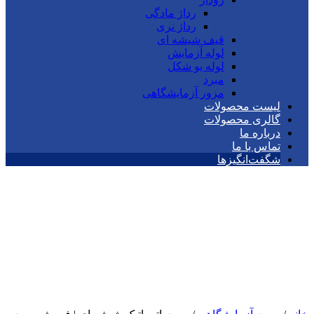
رداژ مادگی
رداژ نری
قیف شیشه ای
لوله آزمایش
لوله یو شکل
مبرد
مزور آزمایشگاهی
لیست محصولات
گالری محصولات
درباره ما
تماس با ما
شگفت‌انگیزها