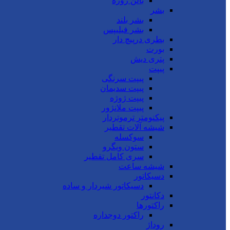
بالن ژوژه
بشر
بشر بلند
بشر فیلیپس
بطری درپیچ دار
بورت
پتری دیش
پیپت
پیپت سرنگی
پیپت سدیمان
پیپت ژوژه
پیپت ملانژور
پیکنومتر ترموتردار
شیشه آلات تقطیر
سوکسله
ستون ویگرو
سری کامل تقطیر
شیشه ساعت
دسیکاتور
دسیکاتور شیردار و ساده
دکانتور
راکتورها
راکتور دوجداره
روداژ