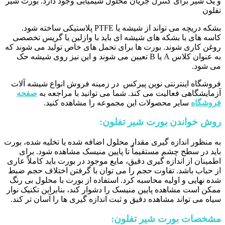
و یک شیر برای کنترل جریان محلول شیمیایی وجود دارد. بورت شیر
تفلون
بشکه دریچه می تواند از شیشه یا PTFE پلاستیکی ساخته شود.
کاسه های با بشکه های شیشه ای باید با وازلین یا گریس تخصصی
روغن کاری شوند. بورت ها برای تحمل های خاص تولید می شوند که
به عنوان کلاس A یا B تعیین می شوند و این نیز روی شیشه حک
می شود.
فروشگاه اینترنتی نوین پیرکس در زمینه فروش انواع شیشه آلات
آزمایشگاهی فعالیت می کند. شما می توانید با مراجعه به
صفحه
فروشگاه
سایر محصولات این مجموعه را مشاهده کنید.
روش خواندن بورت شیر تفلون:
به منظور اندازه گیری مقدار محلول اضافه شده یا تخلیه شده، بورت
باید در سطح چشم مستقیماً تا پایین منیسک مشاهده شود. برای
اطمینان از اندازه گیری دقیق، مایع موجود در بورت باید کاملاً عاری
از حباب باشد. تفاوت حجم را می توان با گرفتن اختلاف حجم ضبط
شده نهایی و اولیه محاسبه کرد. استفاده از بورت با محلول بی رنگ
ممکن است مشاهده پایین منیسک را دشوار کند، بنابراین تکنیک نوار
سیاه می تواند مشاهده دقیق و ثبت اندازه گیری ها را آسان تر کند.
مشخصات بورت شیر تفلون: