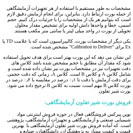
مشخصات به طور مستقیم با استفاده از هر تجهیزات آزمایشگاهی
از جمله بورت ارتباط دارد. بنابراین، برای انجام آزمایش دقیق لازم
است که بتوانیم هر یک از مشخصات را با جزئیات درک کنیم. حجم
اسمی، خطا و واحدها دانش اولیه برای تشخیص مقدار محلول
تحویلی از بورت در واحد میلی لیتر یا سانتی متر مکعب هستند.
یکی دیگر از مشخصات بورت، کالیبراسیون است که با علامت TD یا
Ex برای “Calibration to Deliver” مشخص شده است.
این نشان می دهد که این بورت بهتر است برای هدف تحویل استفاده
شود که مقدار آن مطابق با حجم مشخص شده باشد کلاس های
دقت تجهیزات نیز در مشخصات بورت نیز نشان داده شده است و
شامل کلاس A و کلاس B است. کلاس A، زمانی که دقت حجمی
برای دقت آزمایش با دقت تا ۰٫۱ درصد در مقایسه با ۰٫۲ درصد در
بورت کلاس B مهم است، نسبت به کلاس B ترجیح داده می شود.
بورت شیر تفلون
فروش بورت شیر تفلون آزمایشگاهی:
نوین پیرکس فروشگاهی فعال در حوزه فروش اینترنتی مواد
شیمیایی صنعتی و آزمایشگاهی و تجهیزات آزمایشگاهی، پژوهشی
است. که آماده فروش بورت شیر تفلون آزمایشگاهی با بهترین
قیمت و کیفیت ممتاز به پژوهشگران، دانشگاهیان، صنایع و