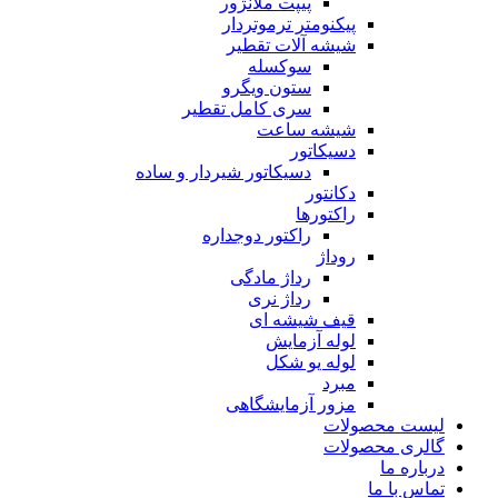
پیپت ملانژور
پیکنومتر ترموتردار
شیشه آلات تقطیر
سوکسله
ستون ویگرو
سری کامل تقطیر
شیشه ساعت
دسیکاتور
دسیکاتور شیردار و ساده
دکانتور
راکتورها
راکتور دوجداره
روداژ
رداژ مادگی
رداژ نری
قیف شیشه ای
لوله آزمایش
لوله یو شکل
مبرد
مزور آزمایشگاهی
لیست محصولات
گالری محصولات
درباره ما
تماس با ما