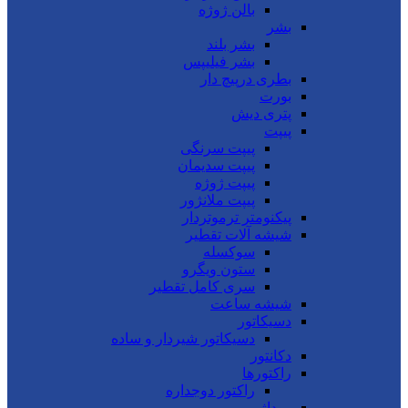
بالن ژوژه
بشر
بشر بلند
بشر فیلیپس
بطری درپیچ دار
بورت
پتری دیش
پیپت
پیپت سرنگی
پیپت سدیمان
پیپت ژوژه
پیپت ملانژور
پیکنومتر ترموتردار
شیشه آلات تقطیر
سوکسله
ستون ویگرو
سری کامل تقطیر
شیشه ساعت
دسیکاتور
دسیکاتور شیردار و ساده
دکانتور
راکتورها
راکتور دوجداره
روداژ