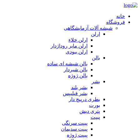
خانه
فروشگاه
شیشه آلات آزمایشگاهی
ارلن
ارلن خلاء
ارلن مایر روداژدار
ارلن بیودی
بالن
بالن شیشه ای ساده
بالن شیردار
بالن ژوژه
بشر
بشر بلند
بشر فیلیپس
بطری درپیچ دار
بورت
پتری دیش
پیپت
پیپت سرنگی
پیپت سدیمان
پیپت ژوژه