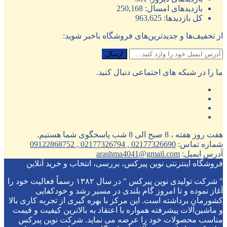
بازدیدهای امسال:
250,168
کل بازدیدها:
963,625
از تخفیف‌ها و جدیدترین‌های فروشگاه باخبر شوید:
ما را در شبکه های اجتماعی دنبال کنید.
هفت روز هفته ، 8 صبح الی 8 شب پاسخگوی شما هستیم.
شماره تماس:
02177326690 , 02177326794 , 09122868752
آدرس ایمیل:
arashma4041@gmail.com
فروشگاه اینترنتی نوین پیرکس، بررسی، انتخاب و خرید آنلاین
" شرکت تولیدی نوین پیرکس " در سال ۱۳۸۲ رسماً فعالیت خود را
آغاز نموده و تا امروز گام بلندی در مسیر رشد و خودکفایی
کشورمان برداشته است. این مرکز با بهره گیری از تجربه کاری بالا
و ماشین‌آلات پیشرفته همواره با اعتقاد به بالاترین کیفیت و قیمت
مناسب محصولات خود را عرضه می نماید. شرکت نوین پیرکس