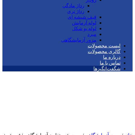
رداژ مادگی
رداژ نری
قیف شیشه ای
لوله آزمایش
لوله یو شکل
مبرد
مزور آزمایشگاهی
لیست محصولات
گالری محصولات
درباره ما
تماس با ما
شگفت‌انگیزها